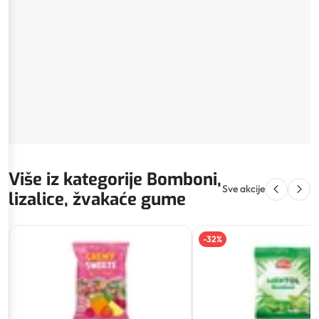
Više iz kategorije Bomboni,
Sve akcije
lizalice, žvakaće gume
-
32
%