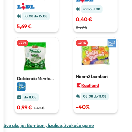
voćne karamele
XXL
1.2 kg
samo 11.08
10.08 do 16.08
0,40 €
5,69 €
0,59 €
-
33
%
-
40
%
Nimm2 bomboni
Dolciando Menta
bomboni s
punjenjem
400 g
08.08 do 11.08
do 11.08
-
40
%
0,99 €
1,49 €
Sve akcije:
Bomboni, lizalice, žvakaće gume