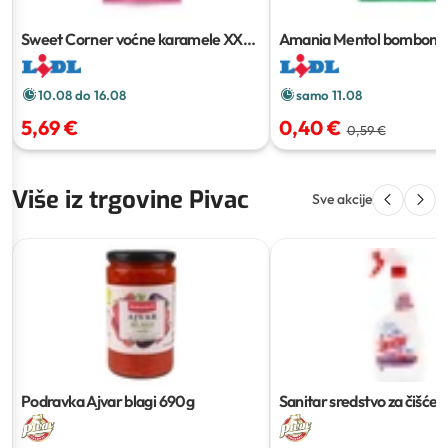
Sweet Corner voćne karamele XXL
Amania Mentol bomboni
1.2 kg
10.08 do 16.08
samo 11.08
5,69 €
0,40 €
0,59 €
Više iz trgovine Pivac
Sve akcije
Podravka Ajvar blagi
690g
Sanitar sredstvo za čišćen
power
750ml