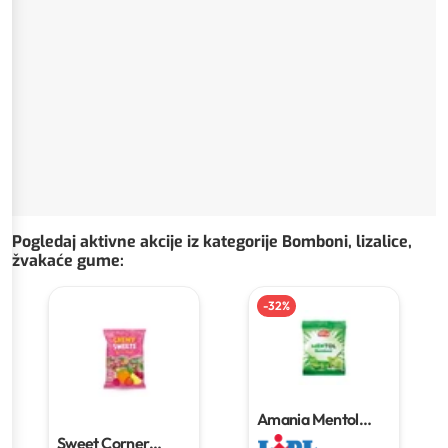
Pogledaj aktivne akcije iz kategorije Bomboni, lizalice,
žvakaće gume
:
-
32
%
Amania Mentol
bomboni
100 g
Sweet Corner