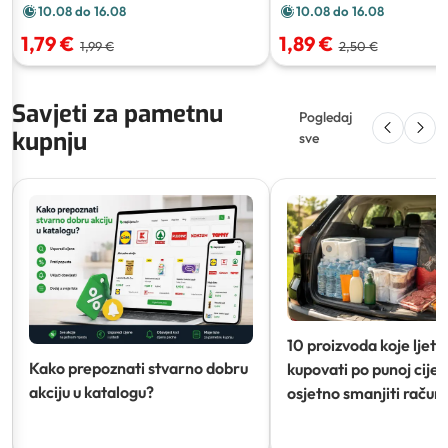
10.08 do 16.08
10.08 do 16.08
1,79 €
1,89 €
1,99 €
2,50 €
Savjeti za pametnu
Pogledaj
kupnju
sve
10 proizvoda koje ljeti
Kako prepoznati stvarno dobru
kupovati po punoj cijeni
akciju u katalogu?
osjetno smanjiti račun)