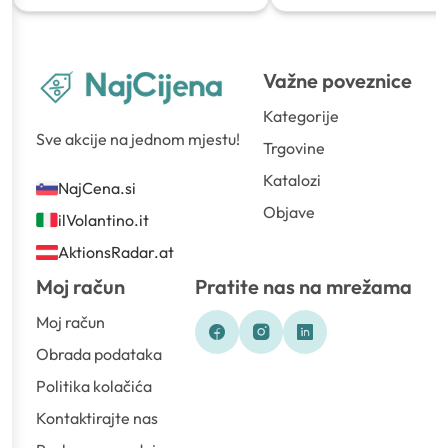
Važne poveznice
Kategorije
Sve akcije na jednom mjestu!
Trgovine
Katalozi
NajCena.si
Objave
ilVolantino.it
AktionsRadar.at
Moj račun
Pratite nas na mrežama
Moj račun
Obrada podataka
Politika kolačića
Kontaktirajte nas