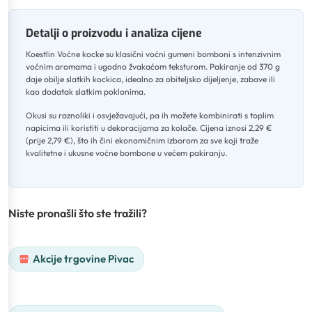
Detalji o proizvodu i analiza cijene
Koestlin Voćne kocke su klasični voćni gumeni bomboni s intenzivnim
voćnim aromama i ugodno žvakaćom teksturom
.
Pakiranje od 370 g
daje obilje slatkih kockica, idealno za obiteljsko dijeljenje, zabave ili
kao dodatak slatkim poklonima
.
Okusi su raznoliki i osvježavajući, pa ih možete kombinirati s toplim
napicima ili koristiti u dekoracijama za kolače
.
Cijena iznosi 2,29 €
(prije 2,79 €), što ih čini ekonomičnim izborom za sve koji traže
kvalitetne i ukusne voćne bombone u većem pakiranju.
Niste pronašli što ste tražili?
Akcije trgovine Pivac