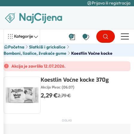
Prijava ili registracija
Kategorije
0
Početna
Slatkiši i grickalice
Bomboni, lizalice, žvakaće gume
Koestlin Voćne kocke
Akcija je završila 12.07.2026.
Koestlin Voćne kocke 370g
Akcija Pivac (06.07)
2,29 €
2,79 €
OGLAS