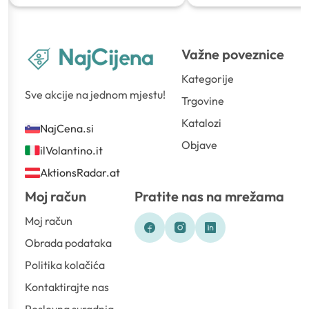
Važne poveznice
Kategorije
Sve akcije na jednom mjestu!
Trgovine
Katalozi
NajCena.si
Objave
ilVolantino.it
AktionsRadar.at
Moj račun
Pratite nas na mrežama
Moj račun
Obrada podataka
Politika kolačića
Kontaktirajte nas