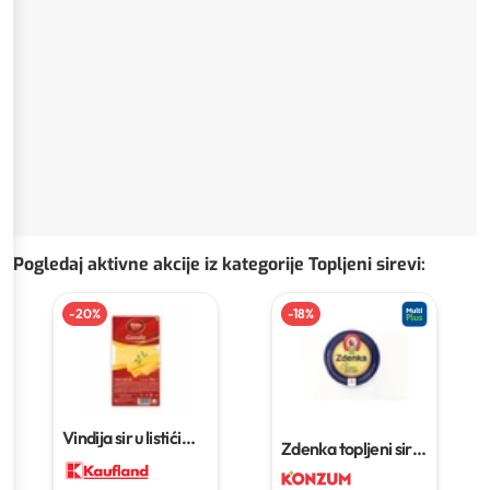
Pogledaj aktivne akcije iz kategorije Topljeni sirevi
:
-
20
%
-
18
%
Vindija sir u listićima
Zdenka topljeni sir
150 g
140 g