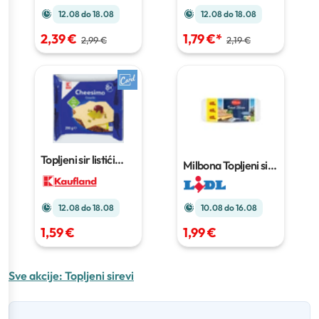
12.08 do 18.08
12.08 do 18.08
2,39 €
1,79 €
*
2,99 €
2,19 €
Topljeni sir listići
Milbona Topljeni sir
200 g
u listićima XXL
400
g
10.08 do 16.08
12.08 do 18.08
1,99 €
1,59 €
Sve akcije:
Topljeni sirevi