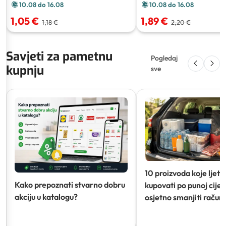
10.08 do 16.08
10.08 do 16.08
1,05 €
1,89 €
1,18 €
2,20 €
Savjeti za pametnu
Pogledaj
kupnju
sve
10 proizvoda koje ljeti
Kako prepoznati stvarno dobru
kupovati po punoj cijeni
akciju u katalogu?
osjetno smanjiti račun)