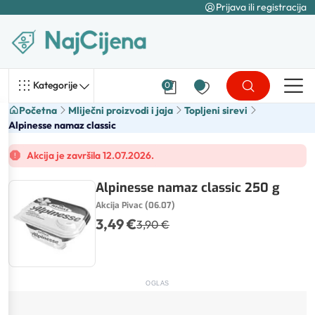
Prijava ili registracija
Kategorije
0
Početna
Mliječni proizvodi i jaja
Topljeni sirevi
Alpinesse namaz classic
Akcija je završila 12.07.2026.
Alpinesse namaz classic 250 g
Akcija Pivac (06.07)
3,49 €
3,90 €
OGLAS