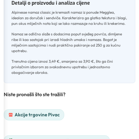
Detalji o proizvodu i analiza cijene
Alpinesse namaz classic je kremasti namaz iz ponude Megglea,
idealan za doručak i sendviče
.
Karakterizira ga glatka tekstura i blagi,
pun okus mliječnih nota koji se lako razmazuje na kruhu ili krekerima
.
Namaz se odlično slaže s dodacima poput svježeg povrća, dimljene
ribe ili kao sastojak pri izradi hladnih umaka i namaza
.
Bogat je
mliječnim sastojcima i nudi praktično pakiranje od 250 g za kućnu
upotrebu
.
Trenutna cijena iznosi 3,49 €, smanjeno sa 3,90 €, što ga čini
privlačnim izborom za svakodnevnu upotrebu i jednostavno
obogaćivanje obroka.
Niste pronašli što ste tražili?
Akcije trgovine Pivac