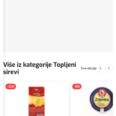
Više iz kategorije Topljeni
Sve akcije
sirevi
-
20
%
-
18
%