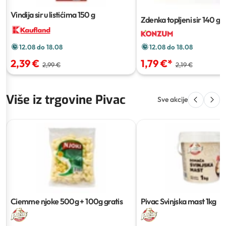
Vindija sir u listićima
150 g
Zdenka topljeni sir
140 g
12.08 do 18.08
12.08 do 18.08
2,39 €
1,79 €
*
2,99 €
2,19 €
Više iz trgovine Pivac
Sve akcije
Ciemme njoke
500g + 100g gratis
Pivac Svinjska mast
1kg