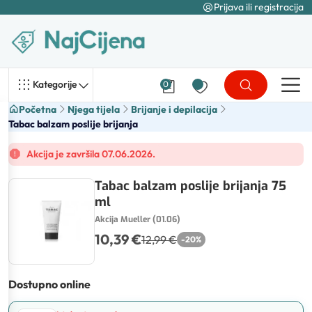
Prijava ili registracija
Kategorije
0
Početna
Njega tijela
Brijanje i depilacija
Tabac balzam poslije brijanja
Akcija je završila 07.06.2026.
Tabac balzam poslije brijanja 75
ml
Akcija Mueller (01.06)
10,39 €
12,99 €
-
20
%
Dostupno online