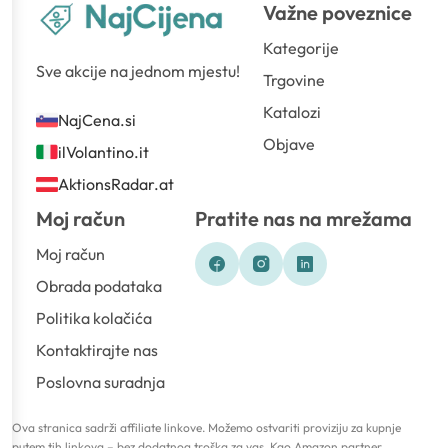
Važne poveznice
Kategorije
Sve akcije na jednom mjestu!
Trgovine
Katalozi
NajCena.si
Objave
ilVolantino.it
AktionsRadar.at
Moj račun
Pratite nas na mrežama
Moj račun
Obrada podataka
Politika kolačića
Kontaktirajte nas
Poslovna suradnja
Ova stranica sadrži affiliate linkove. Možemo ostvariti proviziju za kupnje
putem tih linkova – bez dodatnog troška za vas. Kao Amazon partner