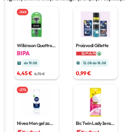
-
34
%
Wilkinson Quattro
Proizvodi Gillette
brijač
3/1
do 19.08
12.08 do 18.08
4,45 €
0,99 €
6,75 €
-
37
%
Nivea Men gel za
Bic Twin Lady ženski
brijanje
200 ml
brijač
5+1 komada