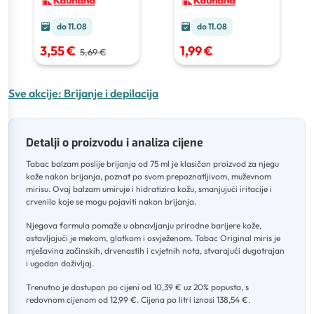
do 11.08
do 11.08
3,55 €
1,99 €
5,69 €
Sve akcije:
Brijanje i depilacija
Detalji o proizvodu i analiza cijene
Tabac balzam poslije brijanja od 75 ml je klasičan proizvod za njegu
kože nakon brijanja, poznat po svom prepoznatljivom, muževnom
mirisu
.
Ovaj balzam umiruje i hidratizira kožu, smanjujući iritacije i
crvenilo koje se mogu pojaviti nakon brijanja
.
Njegova formula pomaže u obnavljanju prirodne barijere kože,
ostavljajući je mekom, glatkom i osvježenom
.
Tabac Original miris je
mješavina začinskih, drvenastih i cvjetnih nota, stvarajući dugotrajan
i ugodan doživljaj
.
Trenutno je dostupan po cijeni od 10,39 € uz 20% popusta, s
redovnom cijenom od 12,99 €
.
Cijena po litri iznosi 138,54 €.