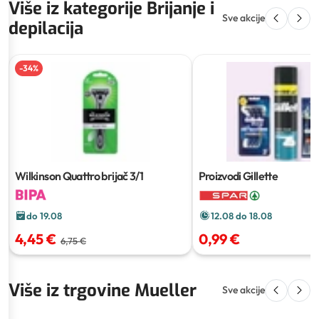
Više iz kategorije Brijanje i
Sve akcije
depilacija
-
34
%
Wilkinson Quattro brijač
3/1
Proizvodi Gillette
do 19.08
12.08 do 18.08
4,45 €
0,99 €
6,75 €
Više iz trgovine Mueller
Sve akcije