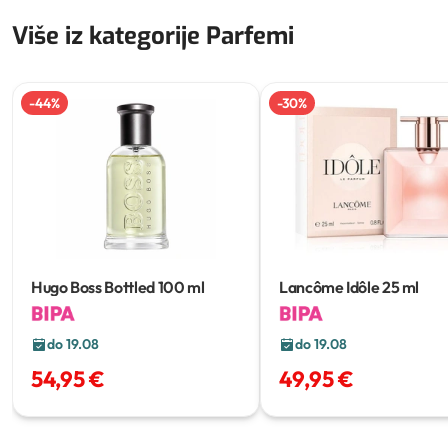
Više iz kategorije Parfemi
-
44
%
-
30
%
Hugo Boss Bottled
100 ml
Lancôme Idôle
25 ml
do 19.08
do 19.08
54,95 €
49,95 €