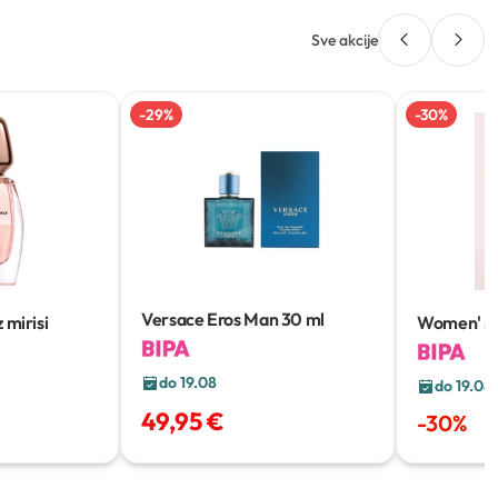
Sve akcije
-
29
%
-
30
%
Versace Eros Man
30 ml
 mirisi
Women' Sec
do 19.08
do 19.08
49,95 €
-
30
%