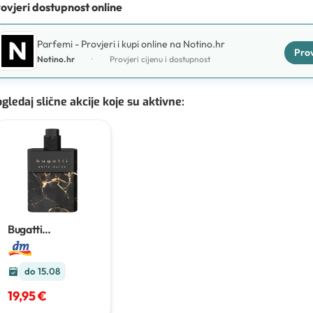
ovjeri dostupnost online
Parfemi - Provjeri i kupi online na Notino.hr
Prov
Notino.hr
·
Provjeri cijenu i dostupnost
gledaj slične akcije koje su aktivne
:
Bugatti
Performance
Intense edp
100 ml
do 15.08
19,95 €