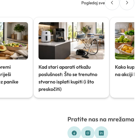
Pogledaj sve
premi
Kad stari aparati otkažu
Kako kupov
riješi
poslušnost: Što se trenutno
na akciji 
ez panike
stvarno isplati kupiti (i što
preskočiti)
Pratite nas na mrežama