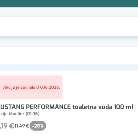
Akcija je završila 07.06.2026.
USTANG PERFORMANCE toaletna voda 100 ml
cija Mueller (01.06)
,19 €
11,49 €
-
20
%