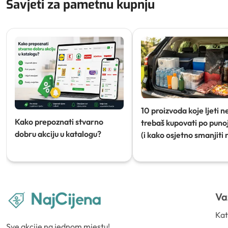
Savjeti za pametnu kupnju
10 proizvoda koje ljeti n
Kako prepoznati stvarno
trebaš kupovati po punoj
dobru akciju u katalogu?
(i kako osjetno smanjiti 
Va
Kat
Sve akcije na jednom mjestu!