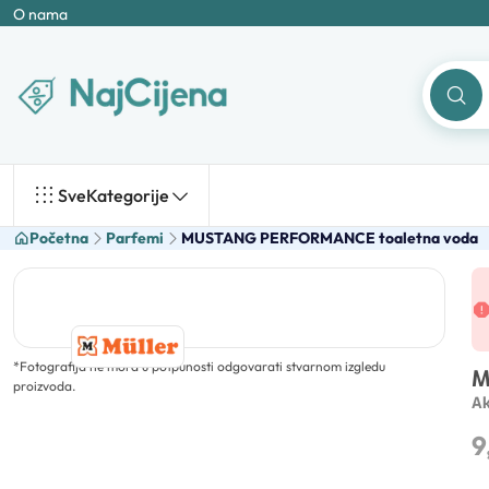
O nama
Sve
Kategorije
Početna
Parfemi
MUSTANG PERFORMANCE toaletna voda
*
Fotografija ne mora u potpunosti odgovarati stvarnom izgledu
M
proizvoda.
Ak
9