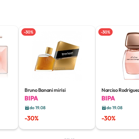
-
30
%
-
30
%
Bruno Banani mirisi
Narciso Rodriguez
do 19.08
do 19.08
-
30
%
-
30
%