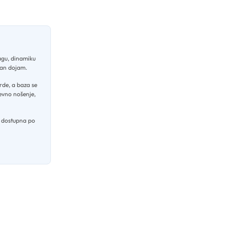
agu, dinamiku
evan dojam
.
rde, a baza se
evno nošenje,
 dostupna po