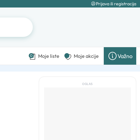
Prijava ili registracija
Važno
Moje liste
Moje akcije
0
OGLAS