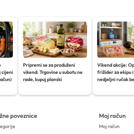
e
Pripremi se za produženi
Vikend akcije: O
 cijeni
vikend: Trgovine u subotu ne
frižider za ekipu i 
račun)
rade, kupuj planski
nedjeljni ručak b
žne poveznice
Moj račun
egorije
Moj račun