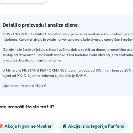
Detalji o proizvodu i analiza cijene
MUSTANG PERFORMANCE toaletna voda je miris za muškarce koji utjelovljuje sn
i slobodu
.
Karakteriziraju je svježe i drvenaste note koje stvaraju energičan i muž
Gornje note često uključuju citruse i začine, dok srce mirisa donosi aromatične ako
sastoji od drvenastih i mošusnih tonova
.
Ova toaletna voda idealna je za svakodn
pružajući dugotrajan osjećaj svježine
.
U Mülleru je MUSTANG PERFORMANCE toaletna voda od 100 ml snižena za 20% i
cijeni od 9,19 €
.
Njezina redovna cijena bila je 11,49 €
.
Cijena po litri iznosi 91,90 €.
ste pronašli što ste tražili?
Akcije trgovine Mueller
Akcije iz kategorije Parfemi