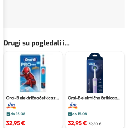
Drugi su pogledali i...
Oral-B električna četkica za
Oral-B električna četkica za
zube Pro Kids 3+ Spiderman
1
zube Vitality Pro Lilac
1 kom
kom
do 15.08
do 15.08
32,95 €
32,95 €
39,80 €