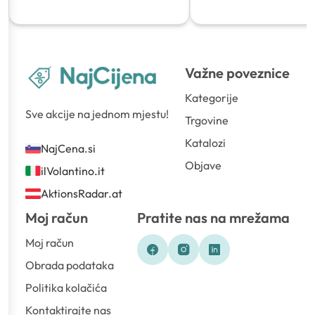
Važne poveznice
Kategorije
Sve akcije na jednom mjestu!
Trgovine
Katalozi
NajCena.si
Objave
ilVolantino.it
AktionsRadar.at
Moj račun
Pratite nas na mrežama
Moj račun
Obrada podataka
Politika kolačića
Kontaktirajte nas