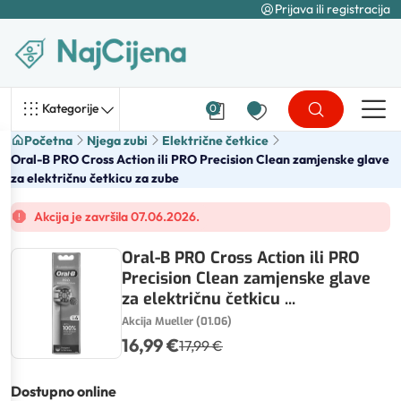
Prijava ili registracija
Kategorije
0
Početna
Njega zubi
Električne četkice
Oral-B PRO Cross Action ili PRO Precision Clean zamjenske glave
za električnu četkicu za zube
Akcija je završila 07.06.2026.
Oral-B PRO Cross Action ili PRO
Precision Clean zamjenske glave
za električnu četkicu ...
Akcija Mueller (01.06)
16,99 €
17,99 €
Dostupno online