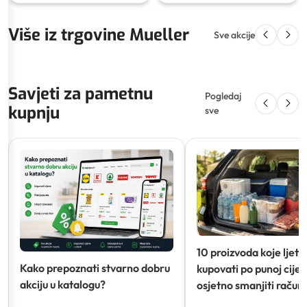
Više iz trgovine Mueller
Sve akcije
Savjeti za pametnu
Pogledaj
kupnju
sve
10 proizvoda koje ljeti
Kako prepoznati stvarno dobru
kupovati po punoj cijeni
akciju u katalogu?
osjetno smanjiti račun)