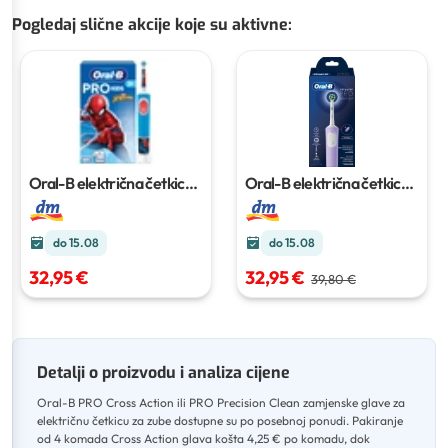
Pogledaj slične akcije koje su aktivne
:
Oral-B električna četkica
Oral-B električna četkica
za zube Pro Kids 3+
za zube Vitality Pro Lilac
1
Spiderman
1 kom
kom
do 15.08
do 15.08
32,95 €
32,95 €
39,80 €
Detalji o proizvodu i analiza cijene
Oral-B PRO Cross Action ili PRO Precision Clean zamjenske glave za
električnu četkicu za zube dostupne su po posebnoj ponudi
.
Pakiranje
od 4 komada Cross Action glava košta 4,25 € po komadu, dok