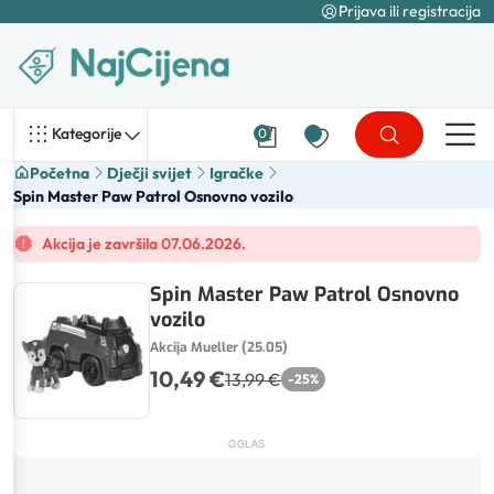
Prijava ili registracija
Kategorije
0
Početna
Dječji svijet
Igračke
Spin Master Paw Patrol Osnovno vozilo
Akcija je završila 07.06.2026.
Spin Master Paw Patrol Osnovno
vozilo
Akcija Mueller (25.05)
10,49 €
13,99 €
-
25
%
OGLAS