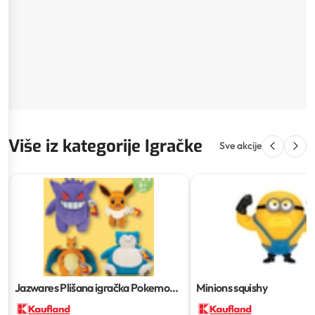
Više iz kategorije Igračke
Sve akcije
Jazwares Plišana igračka Pokemon
Minions squishy
30 cm