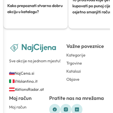
Kako prepoznati stvarno dobru
kupovati po punoj cijeni
akciju u katalogu?
osjetno smanjiti račun)
Važne poveznice
Kategorije
Sve akcije na jednom mjestu!
Trgovine
Katalozi
NajCena.si
Objave
ilVolantino.it
AktionsRadar.at
Moj račun
Pratite nas na mrežama
Moj račun