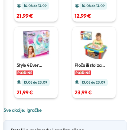
10.08 do 13.09
10.08 do 13.09
21,99 €
12,99 €
Style 4Ever
Ploča ili stol za
Tvornica privjesaka
crtanje i pisanje 2u1
13.08 do 23.09
13.08 do 23.09
21,99 €
23,99 €
Sve akcije:
Igračke