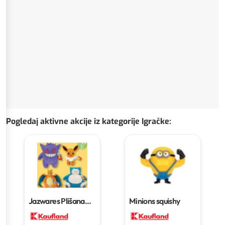
Pogledaj aktivne akcije iz kategorije Igračke
:
Jazwares Plišana
Minions squishy
igračka Pokemon
30 cm