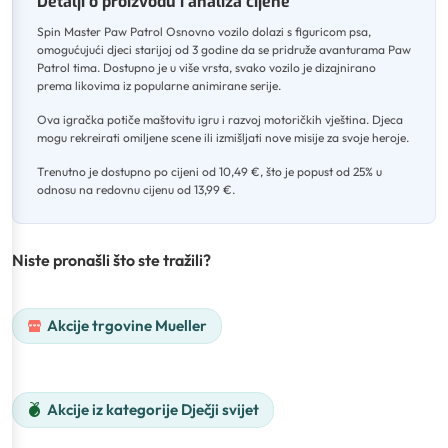
Detalji o proizvodu i analiza cijene
Spin Master Paw Patrol Osnovno vozilo dolazi s figuricom psa,
omogućujući djeci starijoj od 3 godine da se pridruže avanturama Paw
Patrol tima
.
Dostupno je u više vrsta, svako vozilo je dizajnirano
prema likovima iz popularne animirane serije
.
Ova igračka potiče maštovitu igru i razvoj motoričkih vještina
.
Djeca
mogu rekreirati omiljene scene ili izmišljati nove misije za svoje heroje
.
Trenutno je dostupno po cijeni od 10,49 €, što je popust od 25% u
odnosu na redovnu cijenu od 13,99 €.
Niste pronašli što ste tražili?
Akcije trgovine Mueller
Akcije iz kategorije Dječji svijet