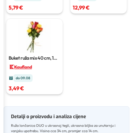
5,79 €
12,99 €
Buket ruža mix
40 cm, 1
kom
do 09.08
3,49 €
Detalji o proizvodu i analiza cijene
Ruža lončanica DUO u ukrasnoj tegli, ukrasna biljka za unutarnju i
vanjsku upotrebu
.
Visina cca 34 cm, promjer cca 14 cm
.