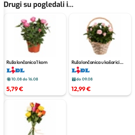
Drugi su pogledali i...
Ruža lončanica
1 kom
Ruža lončanica u košarici
Komad
10.08 do 16.08
do 09.08
5,79 €
12,99 €