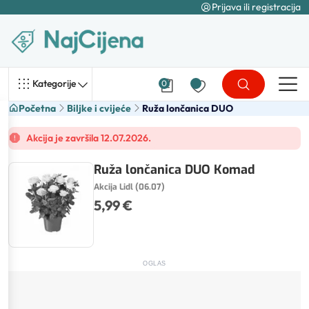
Prijava ili registracija
Kategorije
0
Početna
Biljke i cvijeće
Ruža lončanica DUO
Akcija je završila 12.07.2026.
Ruža lončanica DUO Komad
Akcija Lidl (06.07)
5,99 €
OGLAS