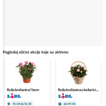
Pogledaj slične akcije koje su aktivne
:
Ruža lončanica
1 kom
Ruža lončanica u košarici
Komad
10.08 do 16.08
do 09.08