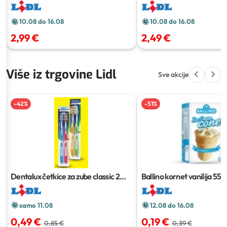
10.08 do 16.08
10.08 do 16.08
2,99 €
2,49 €
Više iz trgovine Lidl
Sve akcije
-
42
%
-
51
%
Dentalux četkice za zube classic
2
Ballino kornet vanilija
55 g
kom
samo 11.08
12.08 do 16.08
0,49 €
0,19 €
0,85 €
0,39 €