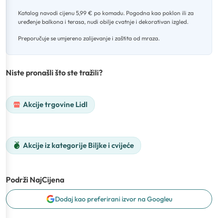
Katalog navodi cijenu 5,99 € po komadu
.
Pogodna kao poklon ili za
uređenje balkona i terasa, nudi obilje cvatnje i dekorativan izgled
.
Preporučuje se umjereno zalijevanje i zaštita od mraza.
Niste pronašli što ste tražili?
Akcije trgovine Lidl
Akcije iz kategorije Biljke i cvijeće
Podrži NajCijena
Dodaj kao preferirani izvor na Googleu