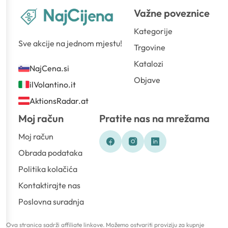
Važne poveznice
Kategorije
Sve akcije na jednom mjestu!
Trgovine
Katalozi
NajCena.si
Objave
ilVolantino.it
AktionsRadar.at
Moj račun
Pratite nas na mrežama
Moj račun
Obrada podataka
Politika kolačića
Kontaktirajte nas
Poslovna suradnja
Ova stranica sadrži affiliate linkove. Možemo ostvariti proviziju za kupnje