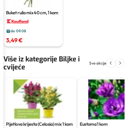
Buket ruža mix
40 cm, 1 kom
do 09.08
3,49 €
Više iz kategorije Biljke i
Sve akcije
cvijeće
Pijetlova krijesta (Celosia) mix
1 kom
Eustoma
1 kom