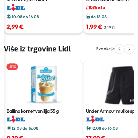
10.08 do 16.08
do 18.08
2,99 €
1,99 €
3,19 €
Više iz trgovine Lidl
Sve akcije
-
51
%
Ballino kornet vanilija
55 g
Under Armour muške spo
kratke hlače
12.08 do 16.08
12.08 do 16.08