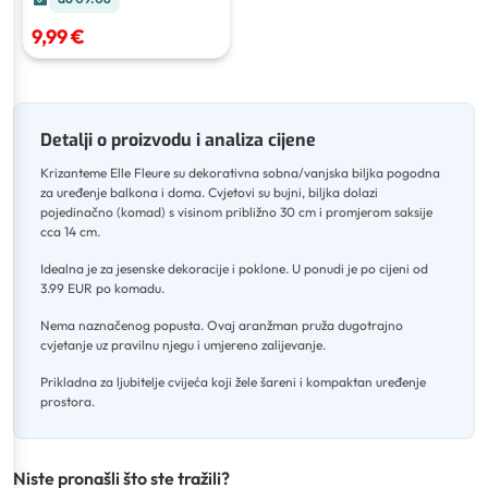
9,99 €
Detalji o proizvodu i analiza cijene
Krizanteme Elle Fleure su dekorativna sobna/vanjska biljka pogodna
za uređenje balkona i doma
.
Cvjetovi su bujni, biljka dolazi
pojedinačno (komad) s visinom približno 30 cm i promjerom saksije
cca 14 cm
.
Idealna je za jesenske dekoracije i poklone
.
U ponudi je po cijeni od
3.99 EUR po komadu
.
Nema naznačenog popusta
.
Ovaj aranžman pruža dugotrajno
cvjetanje uz pravilnu njegu i umjereno zalijevanje
.
Prikladna za ljubitelje cvijeća koji žele šareni i kompaktan uređenje
prostora.
Niste pronašli što ste tražili?