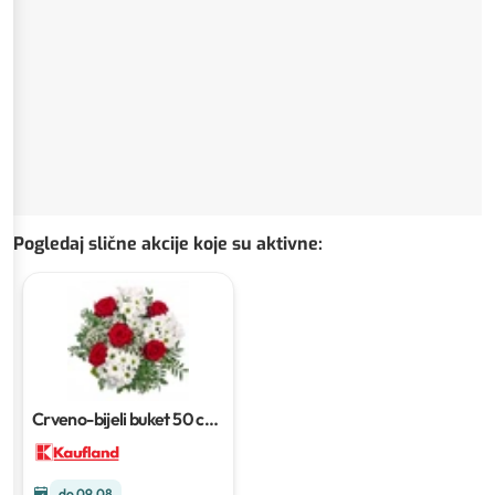
Pogledaj slične akcije koje su aktivne
:
Crveno-bijeli buket
50 cm,
1 kom
do 09.08