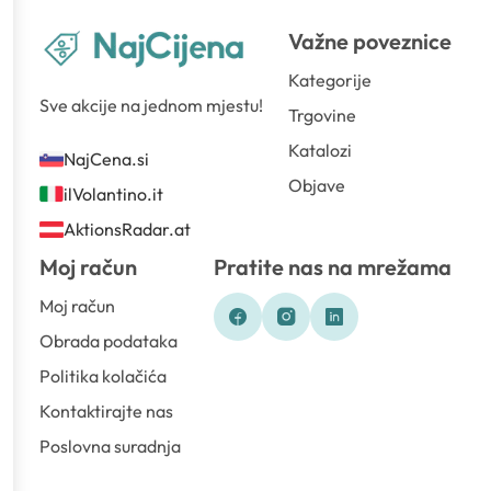
Važne poveznice
Kategorije
Sve akcije na jednom mjestu!
Trgovine
Katalozi
NajCena.si
Objave
ilVolantino.it
AktionsRadar.at
Moj račun
Pratite nas na mrežama
Moj račun
Obrada podataka
Politika kolačića
Kontaktirajte nas
Poslovna suradnja