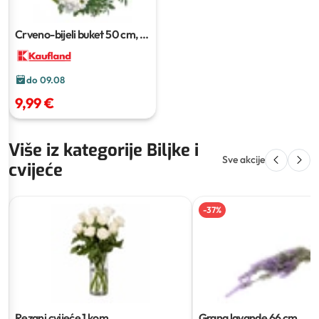
Crveno-bijeli buket
50 cm, 1
kom
do 09.08
9,99 €
Više iz kategorije Biljke i
Sve akcije
cvijeće
-
37
%
Rezani cvijeće
1 kom
Grana lavande
66 cm