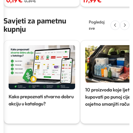
0,19 €
17,99 €
0,39 €
Savjeti za pametnu
Pogledaj
kupnju
sve
10 proizvoda koje ljeti
Kako prepoznati stvarno dobru
kupovati po punoj cijeni
akciju u katalogu?
osjetno smanjiti račun)