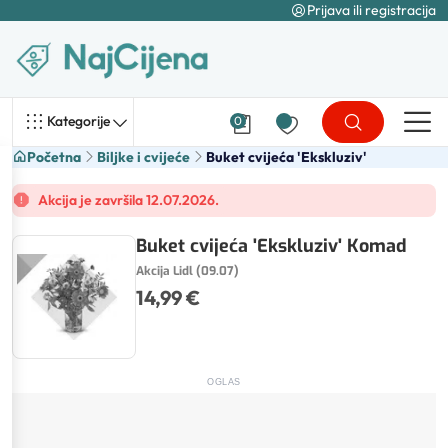
Prijava ili registracija
Kategorije
0
Početna
Biljke i cvijeće
Buket cvijeća 'Ekskluziv'
Akcija je završila 12.07.2026.
Buket cvijeća 'Ekskluziv' Komad
Akcija Lidl (09.07)
14,99 €
OGLAS