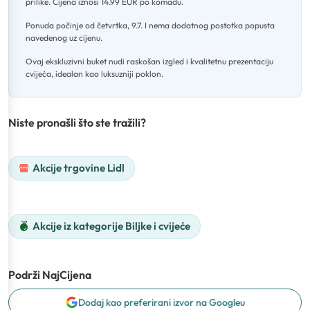
prilike
.
Cijena iznosi 14.99 EUR po komadu
.
Ponuda počinje od četvrtka, 9.7
.
I nema dodatnog postotka popusta
navedenog uz cijenu
.
Ovaj ekskluzivni buket nudi raskošan izgled i kvalitetnu prezentaciju
cvijeća, idealan kao luksuzniji poklon.
Niste pronašli što ste tražili?
Akcije trgovine Lidl
Akcije iz kategorije Biljke i cvijeće
Podrži NajCijena
Dodaj kao preferirani izvor na Googleu