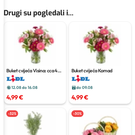
Drugi su pogledali i...
Buket cvijeća
Visina: cca 40
Buket cvijeća
Komad
cm
12.08 do 16.08
do 09.08
4,99 €
4,99 €
-
32
%
-
30
%