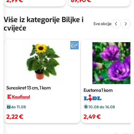
Više iz kategorije Biljke i
Sve akcije
cvijeće
Suncokret
13 cm, 1 kom
Eustoma
1 kom
10.08 do 16.08
do 11.08
2,49 €
2,22 €