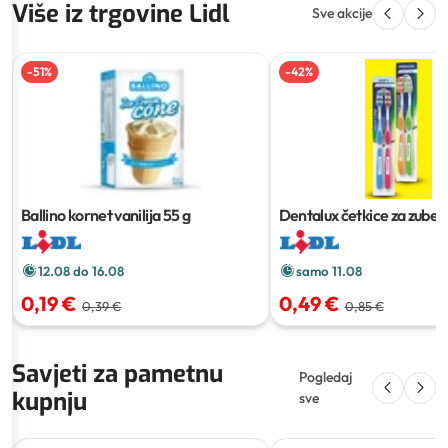
Više iz trgovine Lidl
Sve akcije
-
51
%
-
42
%
Ballino kornet vanilija
55 g
Dentalux četkice za zube c
kom
12.08 do 16.08
samo 11.08
0,19 €
0,49 €
0,39 €
0,85 €
Savjeti za pametnu
Pogledaj
kupnju
sve