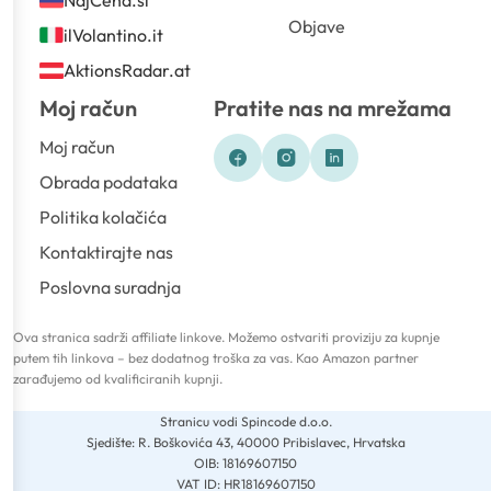
NajCena.si
Objave
ilVolantino.it
AktionsRadar.at
Moj račun
Pratite nas na mrežama
Moj račun
Obrada podataka
Politika kolačića
Kontaktirajte nas
Poslovna suradnja
Ova stranica sadrži affiliate linkove. Možemo ostvariti proviziju za kupnje
putem tih linkova – bez dodatnog troška za vas. Kao Amazon partner
zarađujemo od kvalificiranih kupnji.
Stranicu vodi Spincode d.o.o.
Sjedište: R. Boškovića 43, 40000 Pribislavec, Hrvatska
OIB: 18169607150
VAT ID: HR18169607150