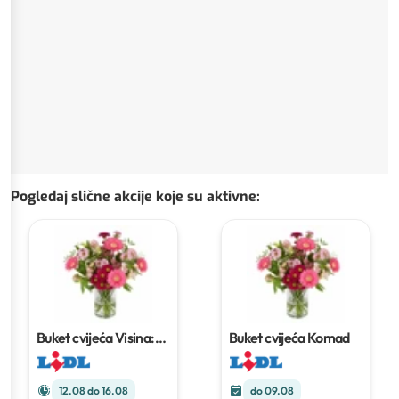
Pogledaj slične akcije koje su aktivne
:
Buket cvijeća
Visina:
Buket cvijeća
Komad
cca 40 cm
12.08 do 16.08
do 09.08