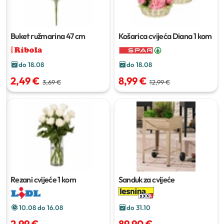
Buket ružmarina
47 cm
Košarica cvijeća Diana
1 kom
do 18.08
do 18.08
2,49 €
8,99 €
3,69 €
12,99 €
Rezani cvijeće
1 kom
Sanduk za cvijeće
10.08 do 16.08
do 31.10
2,99 €
89,90 €