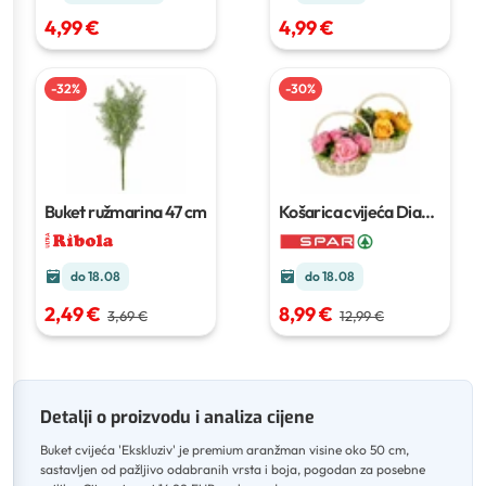
4,99 €
4,99 €
-
32
%
-
30
%
Buket ružmarina
47 cm
Košarica cvijeća Diana
1 kom
do 18.08
do 18.08
2,49 €
8,99 €
3,69 €
12,99 €
Detalji o proizvodu i analiza cijene
Buket cvijeća 'Ekskluziv' je premium aranžman visine oko 50 cm,
sastavljen od pažljivo odabranih vrsta i boja, pogodan za posebne