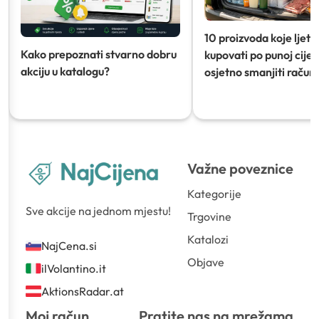
10 proizvoda koje ljeti
Kako prepoznati stvarno dobru
kupovati po punoj cijeni
akciju u katalogu?
osjetno smanjiti račun)
Važne poveznice
Kategorije
Sve akcije na jednom mjestu!
Trgovine
Katalozi
NajCena.si
Objave
ilVolantino.it
AktionsRadar.at
Moj račun
Pratite nas na mrežama