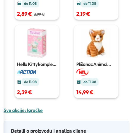
do 11.08
do 11.08
2,89 €
2,19 €
3,99 €
Hello Kitty komplet
Plišanac Animal
za kukičanje
Sweet
1 kom
do 11.08
do 11.08
2,39 €
14,99 €
Sve akcije:
Igračke
Detalji o proizvodu i analiza cijene