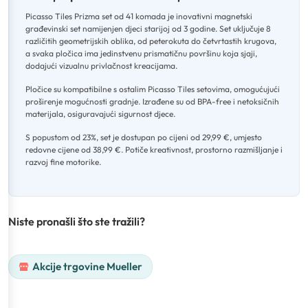
Picasso Tiles Prizma set od 41 komada je inovativni magnetski
građevinski set namijenjen djeci starijoj od 3 godine
.
Set uključuje 8
različitih geometrijskih oblika, od peterokuta do četvrtastih krugova,
a svaka pločica ima jedinstvenu prismatičnu površinu koja sjaji,
dodajući vizualnu privlačnost kreacijama
.
Pločice su kompatibilne s ostalim Picasso Tiles setovima, omogućujući
proširenje mogućnosti gradnje
.
Izrađene su od BPA-free i netoksičnih
materijala, osiguravajući sigurnost djece
.
S popustom od 23%, set je dostupan po cijeni od 29,99 €, umjesto
redovne cijene od 38,99 €
.
Potiče kreativnost, prostorno razmišljanje i
razvoj fine motorike.
Niste pronašli što ste tražili?
Akcije trgovine Mueller