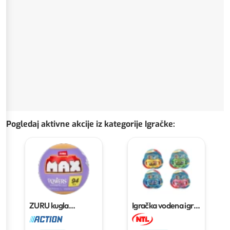
Pogledaj aktivne akcije iz kategorije Igračke
:
ZURU kugla
Igračka vodena igra
iznenađenja s
1 kom
cvijetom
94 PCS