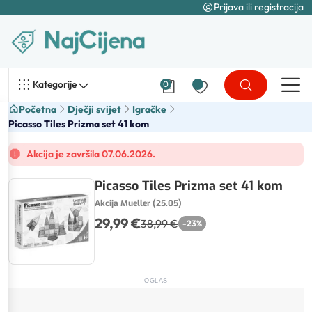
Prijava ili registracija
Kategorije
0
Početna
Dječji svijet
Igračke
Picasso Tiles Prizma set 41 kom
Akcija je završila 07.06.2026.
Picasso Tiles Prizma set 41 kom
Akcija Mueller (25.05)
29,99 €
38,99 €
-
23
%
OGLAS