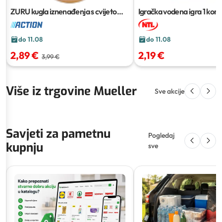
ZURU kugla iznenađenja s cvijetom
Igračka vodena igra
1 kom
94 PCS
do 11.08
do 11.08
2,89 €
2,19 €
3,99 €
Više iz trgovine Mueller
Sve akcije
Savjeti za pametnu
Pogledaj
kupnju
sve