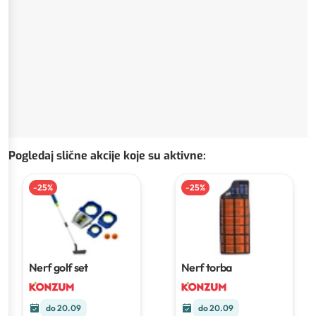
Pogledaj slične akcije koje su aktivne
:
-
25
%
-
25
%
Nerf golf set
Nerf torba
do 20.09
do 20.09