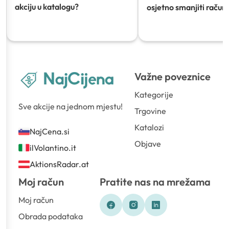
akciju u katalogu?
osjetno smanjiti račun)
Važne poveznice
Kategorije
Sve akcije na jednom mjestu!
Trgovine
Katalozi
NajCena.si
Objave
ilVolantino.it
AktionsRadar.at
Moj račun
Pratite nas na mrežama
Moj račun
Obrada podataka