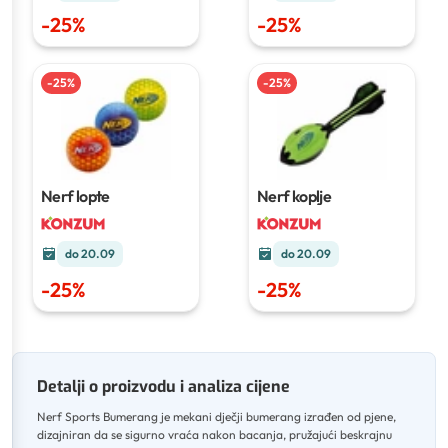
-
25
%
-
25
%
-
25
%
-
25
%
Nerf lopte
Nerf koplje
do 20.09
do 20.09
-
25
%
-
25
%
Detalji o proizvodu i analiza cijene
Nerf Sports Bumerang je mekani dječji bumerang izrađen od pjene,
dizajniran da se sigurno vraća nakon bacanja, pružajući beskrajnu