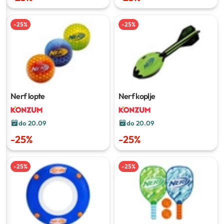
-
25
%
-
25
%
Nerf lopte
Nerf koplje
do 20.09
do 20.09
-
25
%
-
25
%
-
25
%
-
25
%