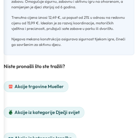
zabavu
.
Omogućuje sigurnu, zabavnu i aktivnu igru na otvorenom, a
namijenjen je djeci starijoj od 6 godina
.
Trenutna cijena iznosi 12,49 €, uz popust od 21% u odnosu na redovnu
cijenu od 15,99 €
.
Idealan je za razvoj koordinacije, motoričkih
vještina i preciznosti, pružajući sate zabave u parku ili dvorištu
.
Njegova mekana konstrukcija osigurava sigurnost tijekom igre, čineći
ga savršenim za aktivnu djecu.
Niste pronašli što ste tražili?
Akcije trgovine Mueller
Akcije iz kategorije Dječji svijet