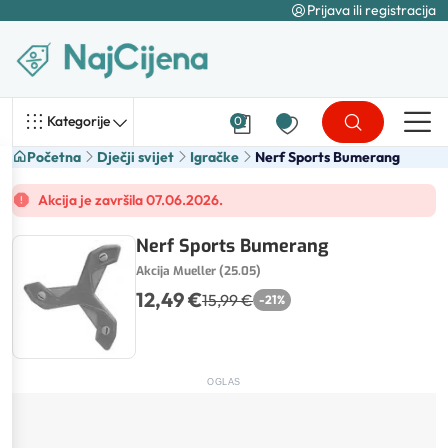
Prijava ili registracija
Kategorije
0
Početna
Dječji svijet
Igračke
Nerf Sports Bumerang
Akcija je završila 07.06.2026.
Nerf Sports Bumerang
Akcija Mueller (25.05)
12,49 €
15,99 €
-
21
%
OGLAS