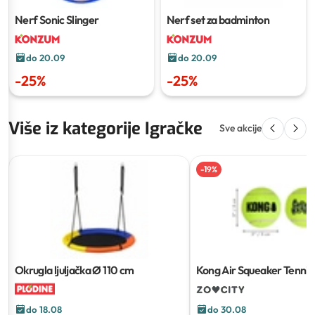
Nerf Sonic Slinger
Nerf set za badminton
do 20.09
do 20.09
-
25
%
-
25
%
Više iz kategorije Igračke
Sve akcije
-
19
%
Okrugla ljuljačka
Ø 110 cm
Kong Air Squeaker Tennis 
do 18.08
do 30.08