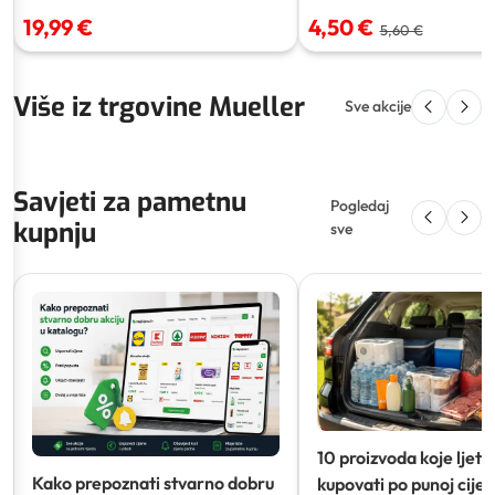
19,99 €
4,50 €
5,60 €
Više iz trgovine Mueller
Sve akcije
Savjeti za pametnu
Pogledaj
kupnju
sve
10 proizvoda koje ljeti
Kako prepoznati stvarno dobru
kupovati po punoj cijeni