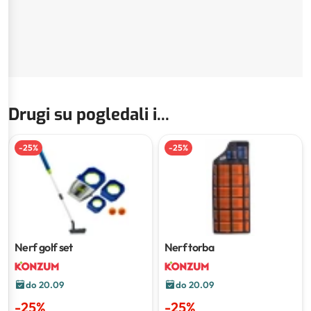
Drugi su pogledali i...
-
25
%
-
25
%
Nerf golf set
Nerf torba
do 20.09
do 20.09
-
25
%
-
25
%