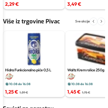
2,29 €
3,49 €
Više iz trgovine Pivac
Sve akcije
Hidra Funkcionalno piće
0,5 L
Waltz Krem rolice
250g
10.08 do 16.08
10.08 do 16.08
1,25 €
1,45 €
1,39 €
1,75 €