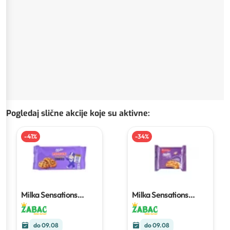
Pogledaj slične akcije koje su aktivne
:
-
41
%
-
34
%
Milka Sensations
Milka Sensations
Cookies
156 g
Cookies
52 g
do 09.08
do 09.08