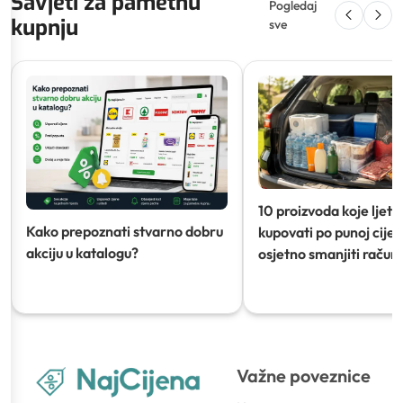
Savjeti za pametnu
Pogledaj
kupnju
sve
10 proizvoda koje ljeti
Kako prepoznati stvarno dobru
kupovati po punoj cijeni
akciju u katalogu?
osjetno smanjiti račun)
Važne poveznice