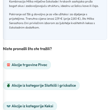
Kombinacija Milka mliječne čokolade i hrskavih sastojaka pruža
bogat okus i zadovoljavajuću strukturu, idealnu uz šalicu kave ili čaja
.
Pakiranje od 156 g dovoljno je za više užitaka i za dijeljenje s
prijateljima
.
Trenutna cijena iznosi 2,19 € (prije 2,80 €), što Milka
Sensations čini privlačnim izborom za ljubitelje kvalitetnih keksa s
čokoladnim dodatkom.
Niste pronašli što ste tražili?
Akcije trgovine Pivac
Akcije iz kategorije Slatkiši i grickalice
Akcije iz kategorije Keksi