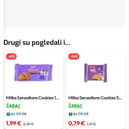
Drugi su pogledali i...
-
41
%
-
34
%
Milka Sensations Cookies
156
Milka Sensations Cookies
52
g
g
do 09.08
do 09.08
1,99 €
0,79 €
3,39 €
1,19 €