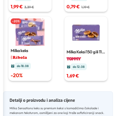
1,99 €
0,79 €
3,39 €
1,19 €
-
20
%
Milka keks
Milka Keksi
150 g ili 112
g
do 18.08
do 12.08
-
20
%
1,69 €
Detalji o proizvodu i analiza cijene
Milka Sensations keks su premium keksi s komadićima čokolade i
mekanom teksturom, osmišljeni za one koji traže sofisticiraniji snack
.