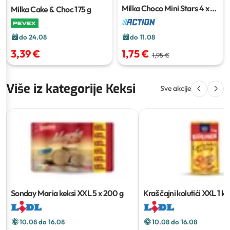
Milka Choco Mini Stars
4 x 6
Milka Cake & Choc
175 g
komada
do 24.08
do 11.08
3,39 €
1,75 €
1,95 €
Više iz kategorije Keksi
Sve akcije
Sonday Maria keksi XXL
5 x 200 g
Kraš čajni kolutići XXL
1 kg
10.08 do 16.08
10.08 do 16.08