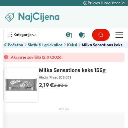
Prijava ili registracija
Kategorije
0
Početna
Slatkiši i grickalice
Keksi
Milka Sensations keks
Akcija je završila 12.07.2026.
Milka Sensations keks 156g
Akcija Pivac (06.07)
2,19 €
2,80 €
OGLAS