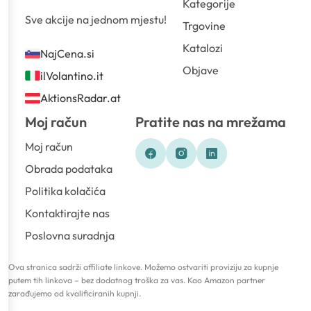
Kategorije
Sve akcije na jednom mjestu!
Trgovine
Katalozi
NajCena.si
Objave
ilVolantino.it
AktionsRadar.at
Moj račun
Pratite nas na mrežama
Moj račun
Obrada podataka
Politika kolačića
Kontaktirajte nas
Poslovna suradnja
Ova stranica sadrži affiliate linkove. Možemo ostvariti proviziju za kupnje
putem tih linkova – bez dodatnog troška za vas. Kao Amazon partner
zarađujemo od kvalificiranih kupnji.