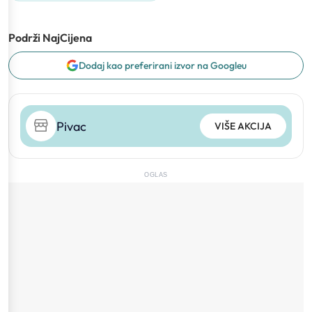
Podrži NajCijena
Dodaj kao preferirani izvor na Googleu
Pivac
VIŠE AKCIJA
OGLAS