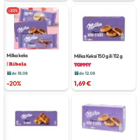
-
20
%
Milka keks
Milka Keksi
150 g ili 112 g
do 18.08
do 12.08
-
20
%
1,69 €