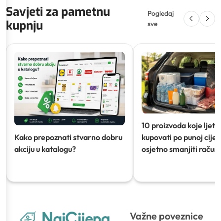
Savjeti za pametnu
Pogledaj
kupnju
sve
10 proizvoda koje ljeti
Kako prepoznati stvarno dobru
kupovati po punoj cijeni
akciju u katalogu?
osjetno smanjiti račun)
Važne poveznice