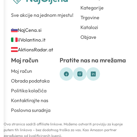
Kategorije
Sve akcije na jednom mjestu!
Trgovine
Katalozi
NajCena.si
Objave
ilVolantino.it
AktionsRadar.at
Moj račun
Pratite nas na mrežama
Moj račun
Obrada podataka
Politika kolačića
Kontaktirajte nas
Poslovna suradnja
Ova stranica sadrži affiliate linkove. Možemo ostvariti proviziju za kupnje
putem tih linkova – bez dodatnog troška za vas. Kao Amazon partner
zarađujemo od kvalificiranih kupnji.