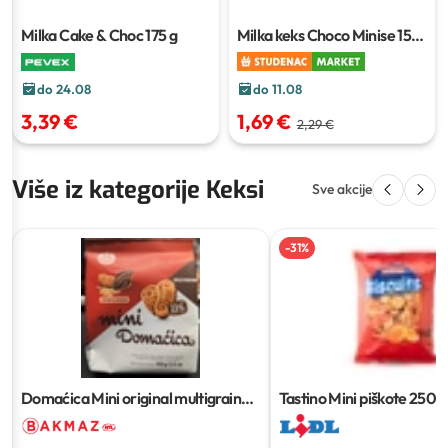
Milka Cake & Choc
175 g
Milka keks Choco Minise
150
g
do 24.08
do 11.08
3,39 €
1,69 €
2,29 €
Više iz kategorije Keksi
Sve akcije
-
31
%
Domaćica Mini original multigrain
Tastino Mini piškote
250 g
keksi
100 g