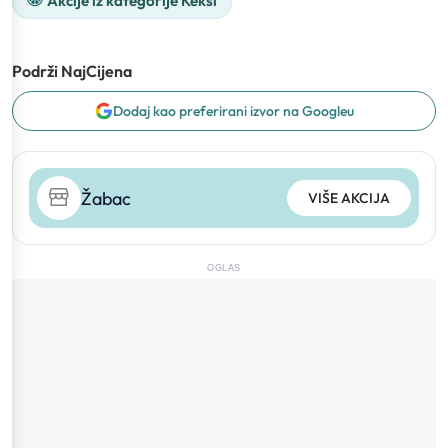
Akcije iz kategorije Keksi
Podrži NajCijena
Dodaj kao preferirani izvor na Googleu
Žabac
VIŠE AKCIJA
OGLAS