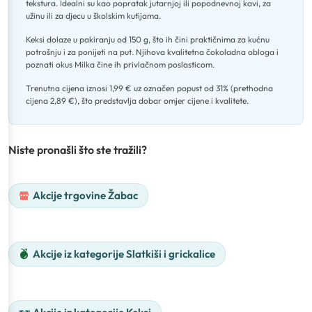
tekstura
.
Idealni su kao popratak jutarnjoj ili popodnevnoj kavi, za
užinu ili za djecu u školskim kutijama
.
Keksi dolaze u pakiranju od 150 g, što ih čini praktičnima za kućnu
potrošnju i za ponijeti na put
.
Njihova kvalitetna čokoladna obloga i
poznati okus Milka čine ih privlačnom poslasticom
.
Trenutna cijena iznosi 1,99 € uz označen popust od 31% (prethodna
cijena 2,89 €), što predstavlja dobar omjer cijene i kvalitete.
Niste pronašli što ste tražili?
Akcije trgovine Žabac
Akcije iz kategorije Slatkiši i grickalice