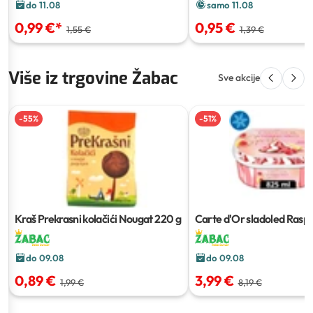
do 11.08
samo 11.08
0,99 €
*
0,95 €
1,55 €
1,39 €
Više iz trgovine Žabac
Sve akcije
-
55
%
-
51
%
Kraš Prekrasni kolačići Nougat
220 g
Carte d'Or sladoled Rasp
Spritz i Pistachio Delight
8
do 09.08
do 09.08
0,89 €
3,99 €
1,99 €
8,19 €