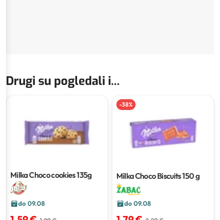
Drugi su pogledali i...
-
38
%
Milka Choco cookies
135g
Milka Choco Biscuits
150 g
do 09.08
do 09.08
1,59 €
1,79 €