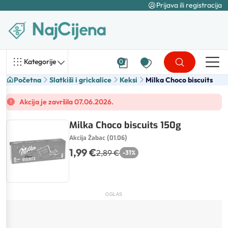
Prijava ili registracija
Kategorije
0
Početna
Slatkiši i grickalice
Keksi
Milka Choco biscuits
Akcija je završila 07.06.2026.
Milka Choco biscuits 150g
Akcija Žabac (01.06)
1,99 €
2,89 €
-
31
%
OGLAS