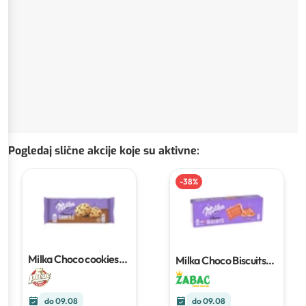
Pogledaj slične akcije koje su aktivne
:
-
38
%
Milka Choco cookies
Milka Choco Biscuits
135g
150 g
do 09.08
do 09.08