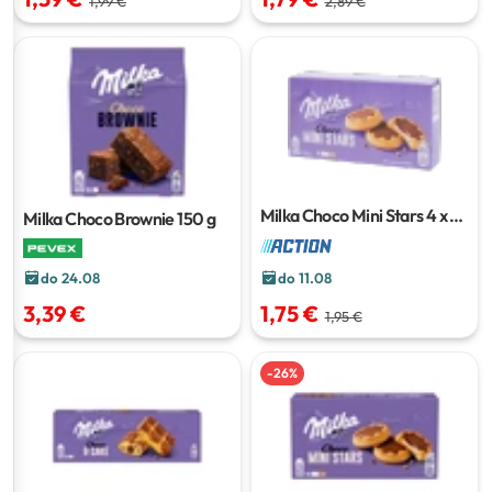
1,99 €
2,89 €
Milka Choco Mini Stars
4 x 6
Milka Choco Brownie
150 g
komada
do 24.08
do 11.08
3,39 €
1,75 €
1,95 €
-
26
%