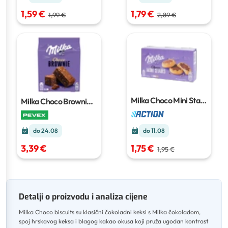
1,59 €
1,79 €
1,99 €
2,89 €
Milka Choco Mini Stars
Milka Choco Brownie
4 x 6 komada
150 g
do 24.08
do 11.08
3,39 €
1,75 €
1,95 €
Detalji o proizvodu i analiza cijene
Milka Choco biscuits su klasični čokoladni keksi s Milka čokoladom,
spoj hrskavog keksa i blagog kakao okusa koji pruža ugodan kontrast