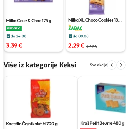
Milka XL Choco Cookies
184
Milka Cake & Choc
175 g
g
do 24.08
do 09.08
3,39 €
2,29 €
3,49 €
Više iz kategorije Keksi
Sve akcije
Kraš Petit Beurre
480 g
Koestlin Čajni kolutići
700 g