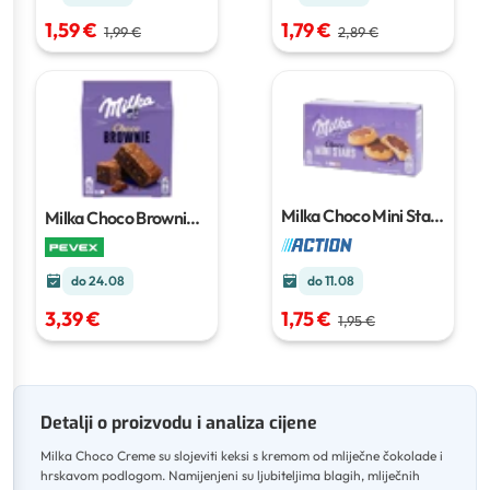
1,59 €
1,79 €
1,99 €
2,89 €
Milka Choco Mini Stars
Milka Choco Brownie
4 x 6 komada
150 g
do 24.08
do 11.08
3,39 €
1,75 €
1,95 €
Detalji o proizvodu i analiza cijene
Milka Choco Creme su slojeviti keksi s kremom od mliječne čokolade i
hrskavom podlogom
.
Namijenjeni su ljubiteljima blagih, mliječnih