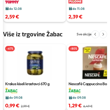
do 12.08
do 11.08
2,59 €
2,39 €
Više iz trgovine Žabac
Sve akcije
-
67
%
-
80
%
Krakus kiseli krastavci
670 g
Nescafé Cappuccino Box
g
do 09.08
do 09.08
0,99 €
1,29 €
2,99 €
6,49 €