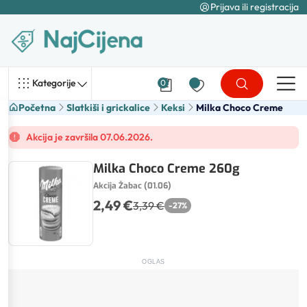
Prijava ili registracija
Kategorije
0
Početna
Slatkiši i grickalice
Keksi
Milka Choco Creme
Akcija je završila 07.06.2026.
Milka Choco Creme 260g
Akcija Žabac (01.06)
2,49 €
3,39 €
-
27
%
OGLAS