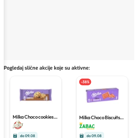
Pogledaj slične akcije koje su aktivne
:
-
38
%
Milka Choco cookies
Milka Choco Biscuits
135g
150 g
do 09.08
do 09.08