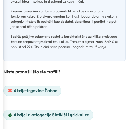
okusa i idealni su kao brzi zalogaj uz kavu ili čaj
.
Kremasta sredina kombinira poznati Milka okus s mekanom
teksturom keksa, što stvara ugodan kontrast i bogat dojam u svakom
zalogaju
.
Možete ih poslužiti kao dodatak desertima ili ponijeti na put,
jer su praktično pakirani
.
Sadrže pažljivo odabrane sastojke karakteristične za Milka proizvode
te nude prepoznatljivu kvalitetu i okus
.
Trenutna cijena iznosi 2,49 € uz
popust od 27%, što ih čini pristupačnim i pogodnim za uživanje.
Niste pronašli što ste tražili?
Akcije trgovine Žabac
Akcije iz kategorije Slatkiši i grickalice