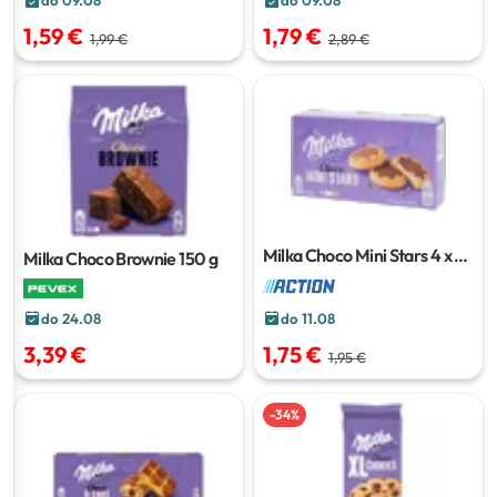
do 09.08
do 09.08
1,59 €
1,79 €
1,99 €
2,89 €
Milka Choco Mini Stars
4 x 6
Milka Choco Brownie
150 g
komada
do 24.08
do 11.08
3,39 €
1,75 €
1,95 €
-
34
%