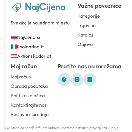
Važne poveznice
Kategorije
Sve akcije na jednom mjestu!
Trgovine
Katalozi
NajCena.si
Objave
ilVolantino.it
AktionsRadar.at
Moj račun
Pratite nas na mrežama
Moj račun
Obrada podataka
Politika kolačića
Kontaktirajte nas
Poslovna suradnja
Ova stranica sadrži affiliate linkove. Možemo ostvariti proviziju za kupnje