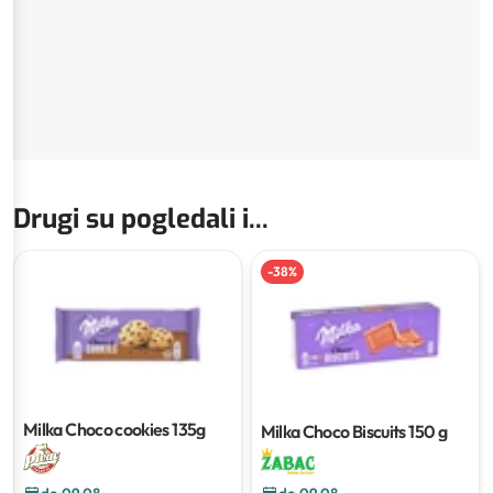
Drugi su pogledali i...
-
38
%
Milka Choco cookies
135g
Milka Choco Biscuits
150 g