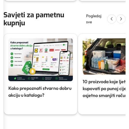
Savjeti za pametnu
Pogledaj
kupnju
sve
10 proizvoda koje ljeti
Kako prepoznati stvarno dobru
kupovati po punoj cijeni
akciju u katalogu?
osjetno smanjiti račun)