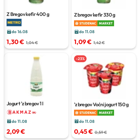
Z Bregov kefir
400 g
Z bregov kefir
330 g
do 11.08
do 16.08
1,09 €
1,30 €
1,42 €
1,04 €
-
23
%
Jogurt 'z bregov
1 l
'z bregov Voćni jogurt
150 g
do 11.08
do 11.08
0,45 €
2,09 €
0,59 €