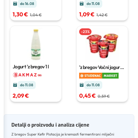
do 11.08
do 16.08
1,09 €
1,30 €
1,42 €
1,04 €
-
23
%
Jogurt 'z bregov
1 l
'z bregov Voćni jogurt
150 g
do 11.08
do 11.08
0,45 €
2,09 €
0,59 €
Detalji o proizvodu i analiza cijene
Z bregov Super Kefir Pistacija je kremasti fermentirani mliječni