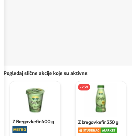
Pogledaj slične akcije koje su aktivne
:
-
23
%
Z Bregov kefir
400 g
Z bregov kefir
330 g