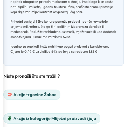
napitak obogaćen prirodnim okusom pistacije
.
Ima blago kiselkastu
notu tipičnu za kefir, ugodnu teksturu i finu, orašastu aromu pistacije
koja daje zanimljiv kontrast osvježavajućoj bazi
.
Prirodni sastojci i žive kulture pomažu probavi i potiču ravnotežu
crijevne mikroflore, što ga čini odličnim izborom za doručak ili
međuobrok
.
Poslužite rashlađeno, uz musli, svježe voće ili kao dodatak
smoothiejima i umacima za zdravi twist
.
Idealno za one koji traže nutritivno bogat proizvod s karakterom
.
Cijena je 0,49 € uz vidljivo 64% sniženje sa redovne 1,35 €.
Niste pronašli što ste tražili?
Akcije trgovine Žabac
Akcije iz kategorije Mliječni proizvodi i jaja