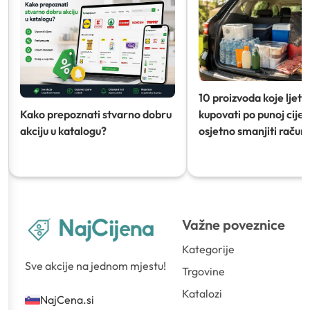
10 proizvoda koje ljeti
Kako prepoznati stvarno dobru
kupovati po punoj cijeni
akciju u katalogu?
osjetno smanjiti račun)
Važne poveznice
Kategorije
Sve akcije na jednom mjestu!
Trgovine
Katalozi
NajCena.si