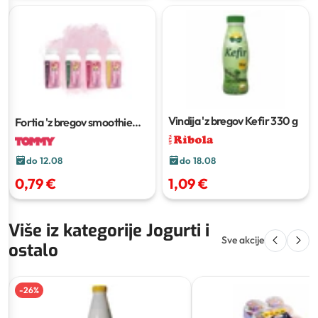
Vindija 'z bregov Kefir
330 g
Fortia 'z bregov smoothie
200 g
do 12.08
do 18.08
0,79 €
1,09 €
Više iz kategorije Jogurti i
Sve akcije
ostalo
-
26
%