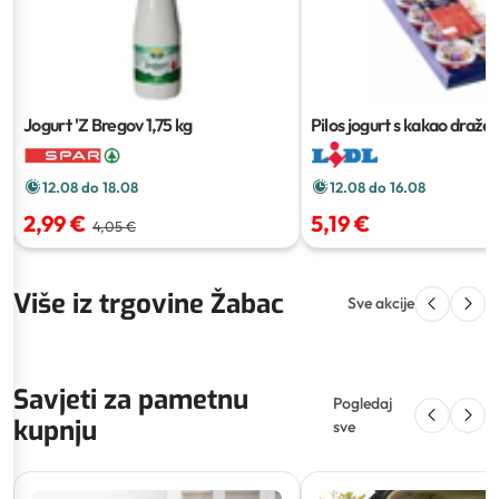
Jogurt 'Z Bregov
1,75 kg
Pilos jogurt s kakao draže
bombonima XXL
10 x 135 
12.08 do 18.08
12.08 do 16.08
2,99 €
5,19 €
4,05 €
Više iz trgovine Žabac
Sve akcije
Savjeti za pametnu
Pogledaj
kupnju
sve