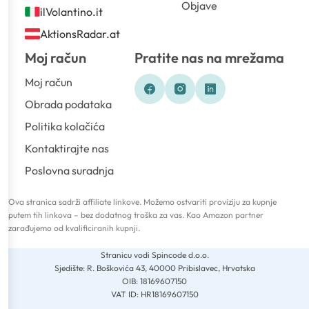
Objave
ilVolantino.it
AktionsRadar.at
Moj račun
Pratite nas na mrežama
Moj račun
Obrada podataka
Politika kolačića
Kontaktirajte nas
Poslovna suradnja
Ova stranica sadrži affiliate linkove. Možemo ostvariti proviziju za kupnje
putem tih linkova – bez dodatnog troška za vas. Kao Amazon partner
zarađujemo od kvalificiranih kupnji.
Stranicu vodi Spincode d.o.o.
Sjedište: R. Boškovića 43, 40000 Pribislavec, Hrvatska
OIB: 18169607150
VAT ID: HR18169607150