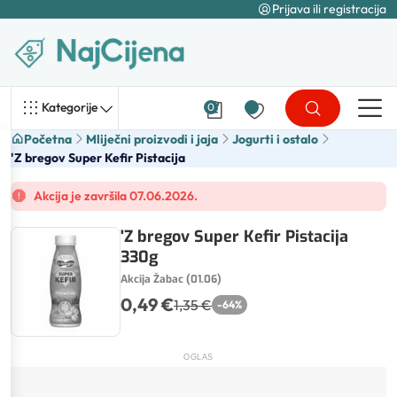
Prijava ili registracija
Kategorije
0
Početna
Mliječni proizvodi i jaja
Jogurti i ostalo
'Z bregov Super Kefir Pistacija
Akcija je završila 07.06.2026.
'Z bregov Super Kefir Pistacija
330g
Akcija Žabac (01.06)
0,49 €
1,35 €
-
64
%
OGLAS