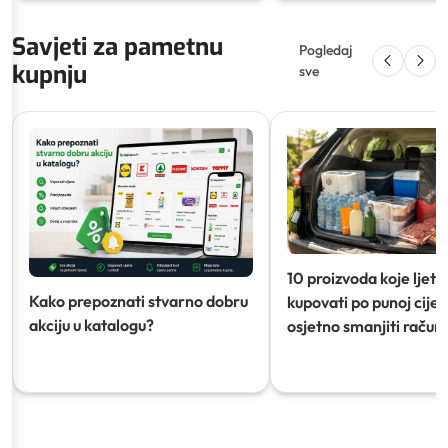
Savjeti za pametnu
Pogledaj
kupnju
sve
10 proizvoda koje ljeti
Kako prepoznati stvarno dobru
kupovati po punoj cijeni
akciju u katalogu?
osjetno smanjiti račun)