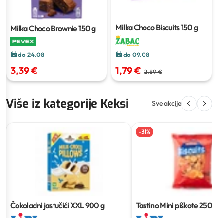
Milka Choco Biscuits
150 g
Milka Choco Brownie
150 g
do 24.08
do 09.08
3,39 €
1,79 €
2,89 €
Više iz kategorije Keksi
Sve akcije
-
31
%
Čokoladni jastučići XXL
900 g
Tastino Mini piškote
250 g