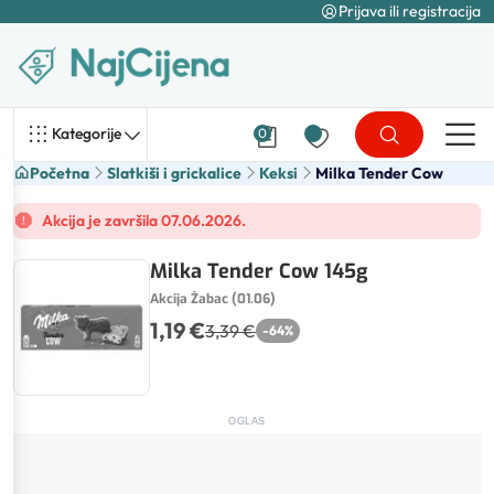
Prijava ili registracija
Kategorije
0
Početna
Slatkiši i grickalice
Keksi
Milka Tender Cow
Akcija je završila 07.06.2026.
Milka Tender Cow 145g
Akcija Žabac (01.06)
1,19 €
3,39 €
-
64
%
OGLAS