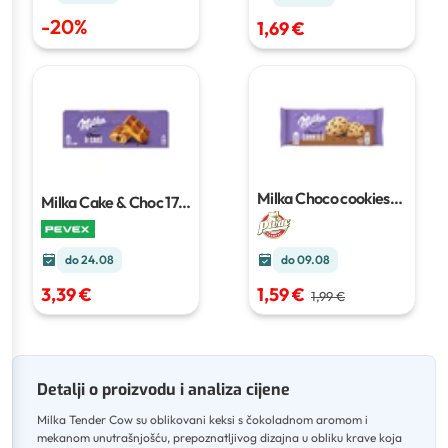
-
20
%
1,69 €
Milka Choco cookies
Milka Cake & Choc
175
135g
g
do 24.08
do 09.08
3,39 €
1,59 €
1,99 €
Detalji o proizvodu i analiza cijene
Milka Tender Cow su oblikovani keksi s čokoladnom aromom i
mekanom unutrašnjošću, prepoznatljivog dizajna u obliku krave koja