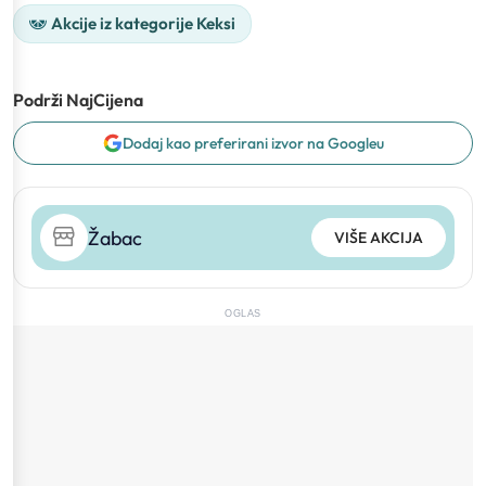
Akcije iz kategorije Keksi
Podrži NajCijena
Dodaj kao preferirani izvor na Googleu
Žabac
VIŠE AKCIJA
OGLAS