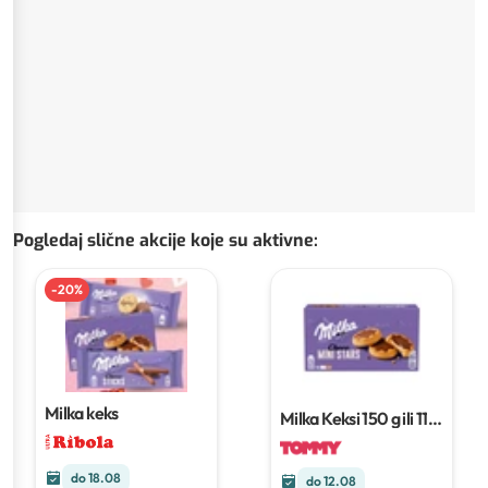
Pogledaj slične akcije koje su aktivne
:
-
20
%
Milka keks
Milka Keksi
150 g ili 112
g
do 18.08
do 12.08