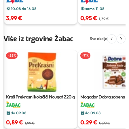
10.08 do 16.08
samo 11.08
3,99 €
0,95 €
1,39 €
Više iz trgovine Žabac
Sve akcije
-
55
%
-
71
%
Kraš Prekrasni kolačići Nougat
220 g
Mogador Dobra zobena k
do 09.08
do 09.08
0,89 €
0,29 €
1,99 €
0,99 €