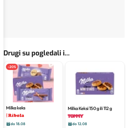
Drugi su pogledali i...
-
20
%
Milka keks
Milka Keksi
150 g ili 112 g
do 18.08
do 12.08