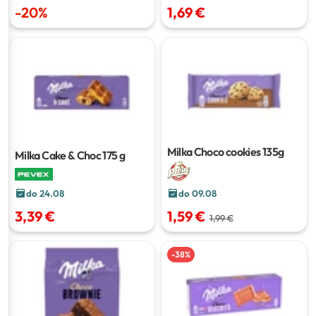
-
20
%
1,69 €
Milka Choco cookies
135g
Milka Cake & Choc
175 g
do 24.08
do 09.08
3,39 €
1,59 €
1,99 €
-
38
%