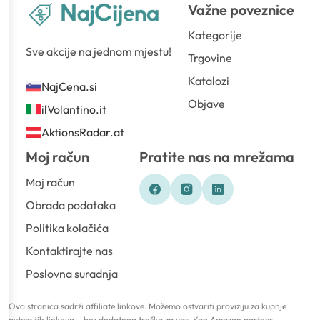
Važne poveznice
Kategorije
Sve akcije na jednom mjestu!
Trgovine
Katalozi
NajCena.si
Objave
ilVolantino.it
AktionsRadar.at
Moj račun
Pratite nas na mrežama
Moj račun
Obrada podataka
Politika kolačića
Kontaktirajte nas
Poslovna suradnja
Ova stranica sadrži affiliate linkove. Možemo ostvariti proviziju za kupnje
putem tih linkova – bez dodatnog troška za vas. Kao Amazon partner