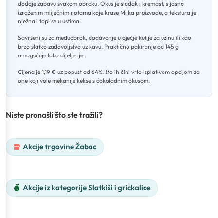
dodaje zabavu svakom obroku
.
Okus je sladak i kremast, s jasno
izraženim mliječnim notama koje krase Milka proizvode, a tekstura je
nježna i topi se u ustima
.
Savršeni su za međuobrok, dodavanje u dječje kutije za užinu ili kao
brzo slatko zadovoljstvo uz kavu
.
Praktično pakiranje od 145 g
omogućuje lako dijeljenje
.
Cijena je 1,19 € uz popust od 64%, što ih čini vrlo isplativom opcijom za
one koji vole mekanije kekse s čokoladnim okusom.
Niste pronašli što ste tražili?
Akcije trgovine Žabac
Akcije iz kategorije Slatkiši i grickalice