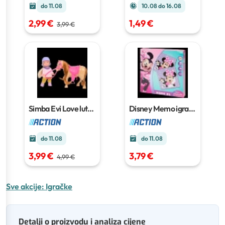
do 11.08
10.08 do 16.08
2,99 €
1,49 €
3,99 €
Simba Evi Love lutka
Disney Memo igra
s ponijem
XL
24 kartice
do 11.08
do 11.08
3,99 €
3,79 €
4,99 €
Sve akcije:
Igračke
Detalji o proizvodu i analiza cijene