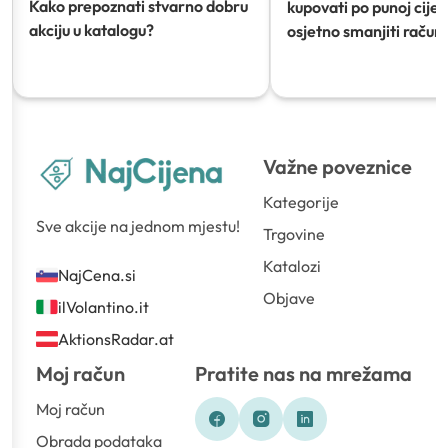
Kako prepoznati stvarno dobru
kupovati po punoj cijeni
akciju u katalogu?
osjetno smanjiti račun)
Važne poveznice
Kategorije
Sve akcije na jednom mjestu!
Trgovine
Katalozi
NajCena.si
Objave
ilVolantino.it
AktionsRadar.at
Moj račun
Pratite nas na mrežama
Moj račun
Obrada podataka