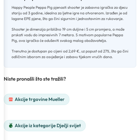
Happy People Peppa Pig pjenasti shooter je zabavna igračka za djecu
stariju od 3 godine, idealna za ljetne igre na otvorenom
.
Izrađen je od
lagane EPE pjene, što ga čini sigurnim i jednostavnim za rukovanje
.
Shooter je dimenzija približno 19 cm duljine i 5 cm promjera, a može
prskati vodu do impresivnih 7 metara
.
S motivom popularne Peppa
Pig, ova igračka će oduševiti svakog malog obožavatelja
.
Trenutno je dostupan po cijeni od 2,69 €, uz popust od 27%, što ga čini
odličnim izborom za osvježenje i zabavu tijekom vrućih dana.
Niste pronašli što ste tražili?
Akcije trgovine Mueller
Akcije iz kategorije Dječji svijet