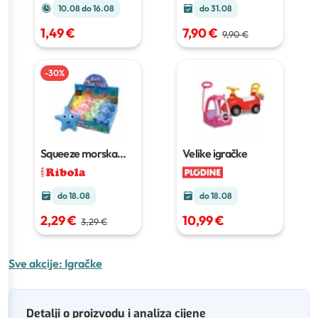
10.08 do 16.08
do 31.08
1,49 €
7,90 €
9,90 €
-
30
%
Squeeze morska
Velike igračke
zvijezda
1 kom
do 18.08
do 18.08
2,29 €
10,99 €
3,29 €
Sve akcije:
Igračke
Detalji o proizvodu i analiza cijene