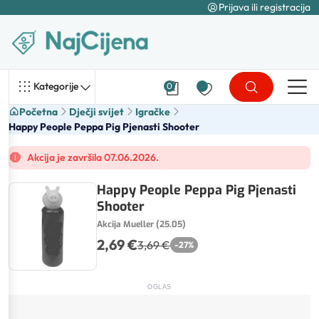
Prijava ili registracija
Kategorije
0
Početna
Dječji svijet
Igračke
Happy People Peppa Pig Pjenasti Shooter
Akcija je završila 07.06.2026.
Happy People Peppa Pig Pjenasti
Shooter
Akcija Mueller (25.05)
2,69 €
3,69 €
-
27
%
OGLAS