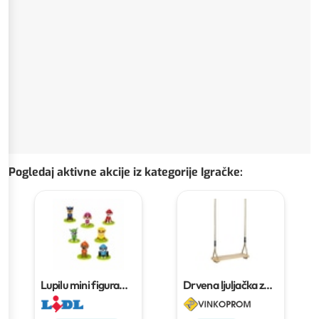
Pogledaj aktivne akcije iz kategorije Igračke
:
Lupilu mini figura
Drvena ljuljačka za
Komad
djecu