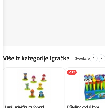
Više iz kategorije Igračke
Sve akcije
-
32
%
Lupilu mini figura
Komad
Pištolj na vodu
1 kom