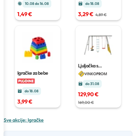
10.08 do 16.08
do 18.08
1,49 €
3,29 €
4,89 €
Ljuljačka s
klackalicom 3 u 1
Igračke za bebe
do 31.08
do 18.08
129,90 €
3,99 €
169,00 €
Sve akcije:
Igračke