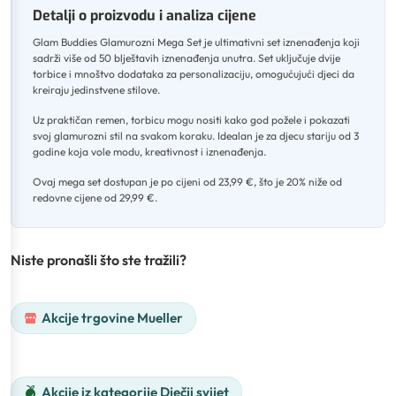
Detalji o proizvodu i analiza cijene
Glam Buddies Glamurozni Mega Set je ultimativni set iznenađenja koji
sadrži više od 50 blještavih iznenađenja unutra
.
Set uključuje dvije
torbice i mnoštvo dodataka za personalizaciju, omogućujući djeci da
kreiraju jedinstvene stilove
.
Uz praktičan remen, torbicu mogu nositi kako god požele i pokazati
svoj glamurozni stil na svakom koraku
.
Idealan je za djecu stariju od 3
godine koja vole modu, kreativnost i iznenađenja
.
Ovaj mega set dostupan je po cijeni od 23,99 €, što je 20% niže od
redovne cijene od 29,99 €.
Niste pronašli što ste tražili?
Akcije trgovine Mueller
Akcije iz kategorije Dječji svijet