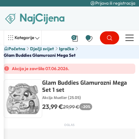
Prijava ili registracija
Kategorije
0
Početna
Dječji svijet
Igračke
Glam Buddies Glamurozni Mega Set
Akcija je završila 07.06.2026.
Glam Buddies Glamurozni Mega
Set 1 set
Akcija Mueller (25.05)
23,99 €
29,99 €
-
20
%
OGLAS