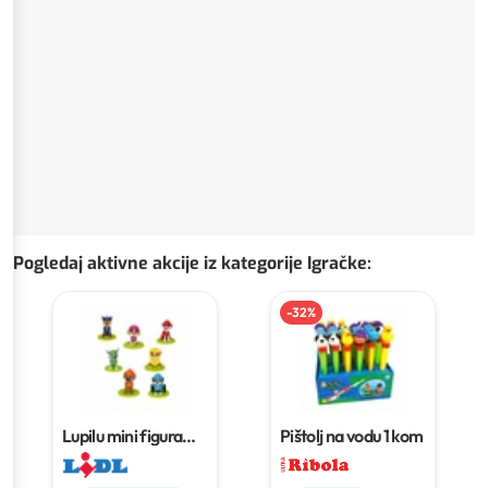
Pogledaj aktivne akcije iz kategorije Igračke
:
-
32
%
Lupilu mini figura
Pištolj na vodu
1 kom
Komad