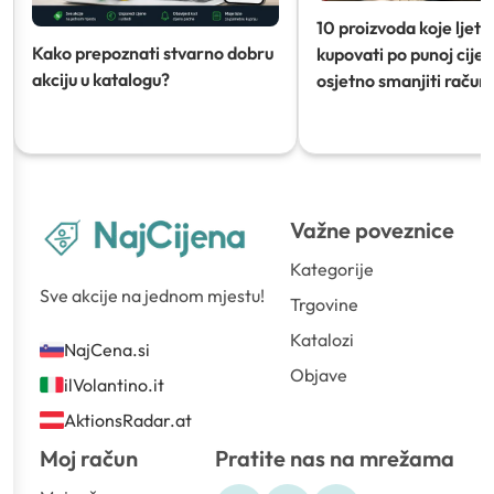
10 proizvoda koje ljeti
Kako prepoznati stvarno dobru
kupovati po punoj cijeni
akciju u katalogu?
osjetno smanjiti račun)
Važne poveznice
Kategorije
Sve akcije na jednom mjestu!
Trgovine
Katalozi
NajCena.si
Objave
ilVolantino.it
AktionsRadar.at
Moj račun
Pratite nas na mrežama