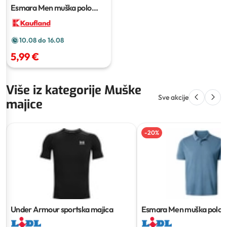
Esmara Men muška polo
majica
10.08 do 16.08
5,99 €
Više iz kategorije Muške
Sve akcije
majice
-
20
%
Under Armour sportska majica
Esmara Men muška polo m