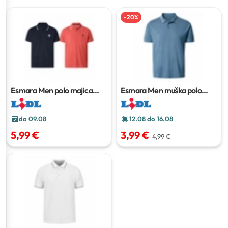
-
20
%
Esmara Men polo majica
Esmara Men muška polo
Komad
majica
do 09.08
12.08 do 16.08
5,99 €
3,99 €
4,99 €