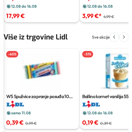
12.08 do 16.08
12.08 do 16.08
17,99 €
3,99 €
*
4,99 €
Više iz trgovine Lidl
Sve akcije
-
60
%
-
51
%
W5 Spužvice za pranje posuđa
10
Ballino kornet vanilija
55 g
kom
samo 11.08
12.08 do 16.08
0,39 €
0,19 €
0,99 €
0,39 €