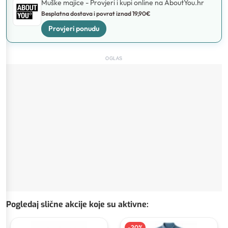
Muške majice - Provjeri i kupi online na AboutYou.hr
Besplatna dostava i povrat iznad 19,90€
Provjeri ponudu
OGLAS
Pogledaj slične akcije koje su aktivne
:
-
20
%