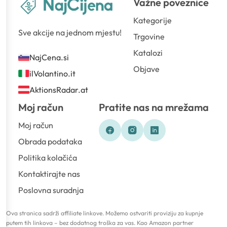
Važne poveznice
Kategorije
Sve akcije na jednom mjestu!
Trgovine
Katalozi
NajCena.si
Objave
ilVolantino.it
AktionsRadar.at
Moj račun
Pratite nas na mrežama
Moj račun
Obrada podataka
Politika kolačića
Kontaktirajte nas
Poslovna suradnja
Ova stranica sadrži affiliate linkove. Možemo ostvariti proviziju za kupnje
putem tih linkova – bez dodatnog troška za vas. Kao Amazon partner