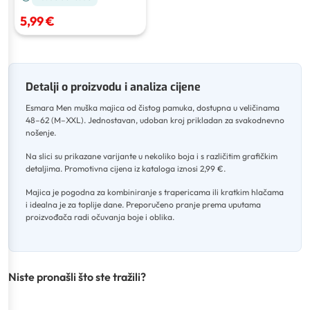
5,99 €
Detalji o proizvodu i analiza cijene
Esmara Men muška majica od čistog pamuka, dostupna u veličinama
48–62 (M–XXL)
.
Jednostavan, udoban kroj prikladan za svakodnevno
nošenje
.
Na slici su prikazane varijante u nekoliko boja i s različitim grafičkim
detaljima
.
Promotivna cijena iz kataloga iznosi 2,99 €
.
Majica je pogodna za kombiniranje s trapericama ili kratkim hlačama
i idealna je za toplije dane
.
Preporučeno pranje prema uputama
proizvođača radi očuvanja boje i oblika.
Niste pronašli što ste tražili?