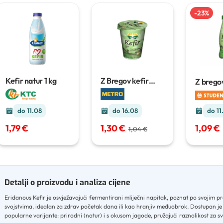
-
23
%
Kefir natur
1 kg
Z Bregov kefir
Z bregov
400 g
g
do 11
do 11.08
do 16.08
1,09 €
1,79 €
1,30 €
1,04 €
Detalji o proizvodu i analiza cijene
Eridanous Kefir je osvježavajući fermentirani mliječni napitak, poznat po svojim p
svojstvima, idealan za zdrav početak dana ili kao hranjiv međuobrok
.
Dostupan je 
popularne varijante: prirodni (natur) i s okusom jagode, pružajući raznolikost za sv