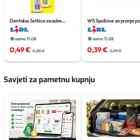
Dentalux četkice za zube
W5 Spužvice za pranje p
classic
2 kom
10 kom
samo 11.08
samo 11.08
0,49 €
0,39 €
0,85 €
0,99 €
Savjeti za pametnu kupnju