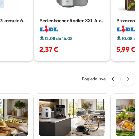
3 kapsule
60
Perlenbacher Radler XXL
4 x
Pizza mozz
0.5 l
12.08 do 16.08
10.08 do
2,37 €
5,99 €
Pogledaj sve