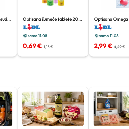
osuđa
Optisana šumeće tablete
20
Optisana Omega 
komada
kom
samo 11.08
samo 11.08
0,69 €
2,99 €
1,15 €
4,49 €