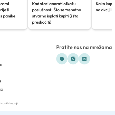
premi
Kad stari aparati otkažu
Kako kupov
riješi
poslušnost: Što se trenutno
na akciji 
ez panike
stvarno isplati kupiti (i što
preskočiti)
Pratite nas na mrežama
ka
s
ja
iranih kupnji.