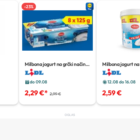
-
23
%
Milbona jogurt na grčki način
Milbona jogurt na 
XXL natur
8 x 125 g
XXL
1100 g
do 09.08
12.08 do 16.08
2,29 €
*
2,59 €
2,99 €
OGLAS