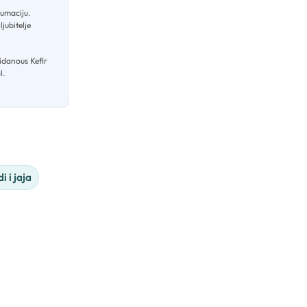
zumaciju
.
jubitelje
idanous Kefir
l.
i i jaja