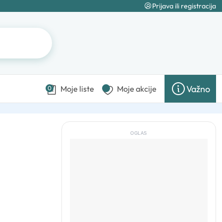
Prijava ili registracija
Važno
Moje liste
Moje akcije
0
OGLAS