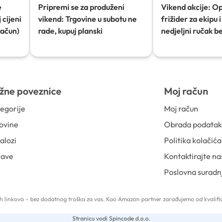
e
Pripremi se za produženi
Vikend akcije: O
 cijeni
vikend: Trgovine u subotu ne
frižider za ekipu i 
račun)
rade, kupuj planski
nedjeljni ručak b
žne poveznice
Moj račun
egorije
Moj račun
ovine
Obrada podata
alozi
Politika kolačića
jave
Kontaktirajte na
Poslovna suradn
 tih linkova – bez dodatnog troška za vas. Kao Amazon partner zarađujemo od kvalific
Stranicu vodi Spincode d.o.o.