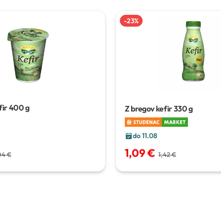
-
23
%
fir
400 g
Z bregov kefir
330 g
do 11.08
1,09 €
1,42 €
04 €