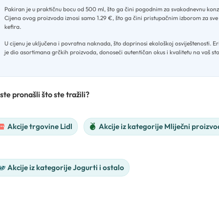
Pakiran je u praktičnu bocu od 500 ml, što ga čini pogodnim za svakodnevnu kon
Cijena ovog proizvoda iznosi samo 1.29 €, što ga čini pristupačnim izborom za sve l
kefira
.
U cijenu je uključena i povratna naknada, što doprinosi ekološkoj osviještenosti
.
Er
je dio asortimana grčkih proizvoda, donoseći autentičan okus i kvalitetu na vaš sto
ste pronašli što ste tražili?
Akcije trgovine Lidl
Akcije iz kategorije Mliječni proizvod
Akcije iz kategorije Jogurti i ostalo