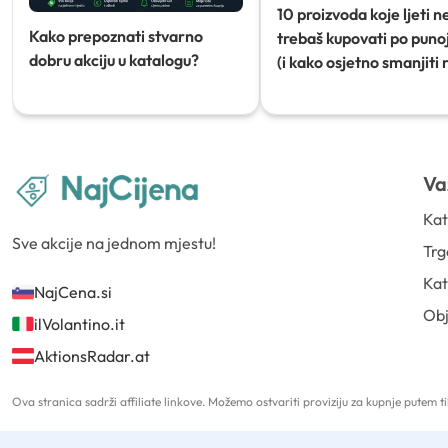
10 proizvoda koje ljeti n
Kako prepoznati stvarno
trebaš kupovati po punoj
dobru akciju u katalogu?
(i kako osjetno smanjiti 
Va
Kat
Sve akcije na jednom mjestu!
Trg
Kat
NajCena.si
Ob
ilVolantino.it
AktionsRadar.at
Ova stranica sadrži affiliate linkove. Možemo ostvariti proviziju za kupnje putem