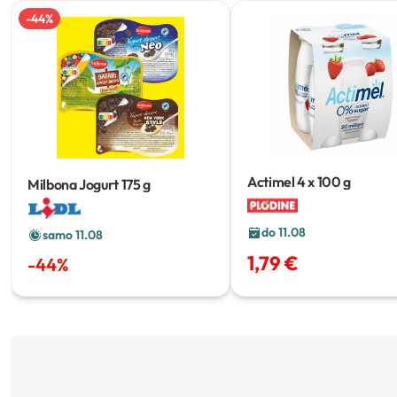
-
44
%
Actimel
4 x 100 g
Milbona Jogurt
175 g
do 11.08
samo 11.08
1,79 €
-
44
%