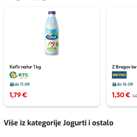
Kefir natur
1 kg
Z Bregov ke
do 11.08
do 16.08
1,79 €
1,30 €
1,
Više iz kategorije Jogurti i ostalo