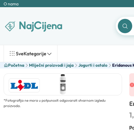
O nama
Sve
Kategorije
Početna
Mliječni proizvodi i jaja
Jogurti i ostalo
Eridanous 
*
Fotografija ne mora u potpunosti odgovarati stvarnom izgledu
E
proizvoda.
1
Po