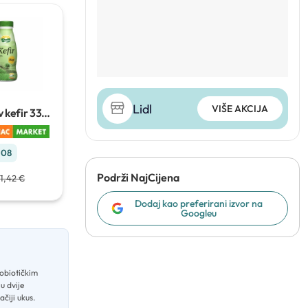
Lidl
VIŠE AKCIJA
 kefir
330
.08
Podrži NajCijena
1,42 €
Dodaj kao preferirani izvor na
Googleu
robiotičkim
u dvije
ačiji ukus
.