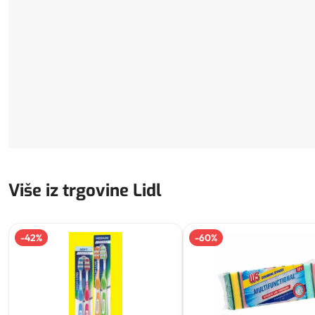
Više iz trgovine Lidl
-
42
%
-
60
%