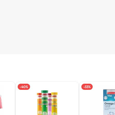
-
40
%
-
33
%