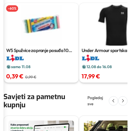
-
60
%
W5 Spužvice za pranje posuđa
10
Under Armour sportska m
kom
samo 11.08
12.08 do 16.08
0,39 €
17,99 €
0,99 €
Savjeti za pametnu
Pogledaj
kupnju
sve