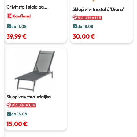
Crivit stol i stolci za
Sklopivi vrtni stolić 'Diana'
kampiranje
set
do 18.08
do 11.08
30,00 €
39,99 €
Sklopiva vrtna ležaljka
do 18.08
15,00 €