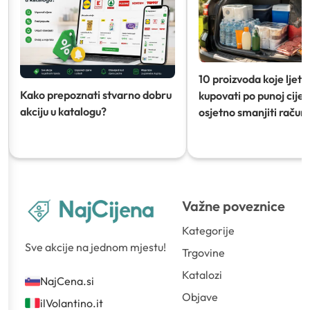
10 proizvoda koje ljeti
Kako prepoznati stvarno dobru
kupovati po punoj cijeni
akciju u katalogu?
osjetno smanjiti račun)
Važne poveznice
Kategorije
Sve akcije na jednom mjestu!
Trgovine
Katalozi
NajCena.si
Objave
ilVolantino.it