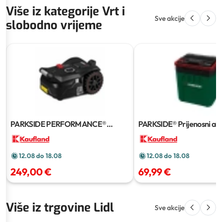
Više iz kategorije Vrt i
Sve akcije
slobodno vrijeme
PARKSIDE PERFORMANCE®
PARKSIDE® Prijenosni aku
robotska kosilica za travu
20 V
12.08 do 18.08
12.08 do 18.08
249,00 €
69,99 €
Više iz trgovine Lidl
Sve akcije