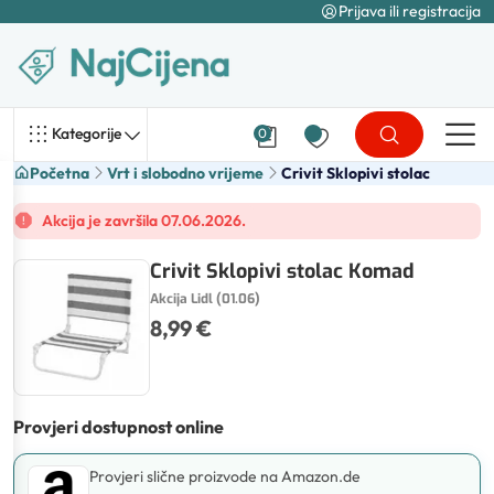
Prijava ili registracija
Kategorije
0
Početna
Vrt i slobodno vrijeme
Crivit Sklopivi stolac
Akcija je završila 07.06.2026.
Crivit Sklopivi stolac Komad
Akcija Lidl (01.06)
8,99 €
Provjeri dostupnost online
Provjeri slične proizvode na Amazon.de