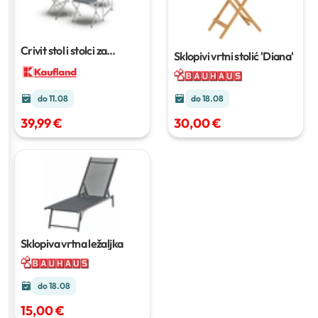
Crivit stol i stolci za
Sklopivi vrtni stolić 'Diana'
kampiranje
set
do 18.08
do 11.08
30,00 €
39,99 €
Sklopiva vrtna ležaljka
do 18.08
15,00 €