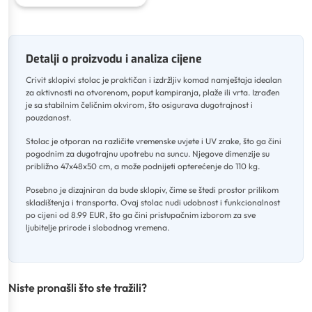
Detalji o proizvodu i analiza cijene
Crivit sklopivi stolac je praktičan i izdržljiv komad namještaja idealan
za aktivnosti na otvorenom, poput kampiranja, plaže ili vrta
.
Izrađen
je sa stabilnim čeličnim okvirom, što osigurava dugotrajnost i
pouzdanost
.
Stolac je otporan na različite vremenske uvjete i UV zrake, što ga čini
pogodnim za dugotrajnu upotrebu na suncu
.
Njegove dimenzije su
približno 47x48x50 cm, a može podnijeti opterećenje do 110 kg
.
Posebno je dizajniran da bude sklopiv, čime se štedi prostor prilikom
skladištenja i transporta
.
Ovaj stolac nudi udobnost i funkcionalnost
po cijeni od 8.99 EUR, što ga čini pristupačnim izborom za sve
ljubitelje prirode i slobodnog vremena.
Niste pronašli što ste tražili?