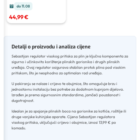
do 11.08
44,99 €
Detalji o proizvodu i analiza cijene
Sebastijan regulator visokog pritiska za plin je ključna komponenta za
sigurno i učinkovito korištenje plinskih gorionika i drugih plinskih
uređaja
.
Ovaj regulator osigurava stabilan protok plina pod visokim
pritiskom, što je neophodno za optimalan rad uređaja
.
U pakiranju se nalaze i crijevo te obujmice, što omogućuje brzu i
jednostavnu instalaciju bez potrebe za dodatnom kupnjom dijelova
.
Izrađen je prema sigurnosnim standardima, jamčeći pouzdanost i
dugotrajnost
.
Idealan je za spajanje plinskih boca na gorionike za kotliće, roštilje ili
druge vanjske kuhinjske aparate
.
Cijena Sebastijan regulatora
visokog pritiska, uključujući crijevo i obujmice, iznosi 13,99 € po
komadu.