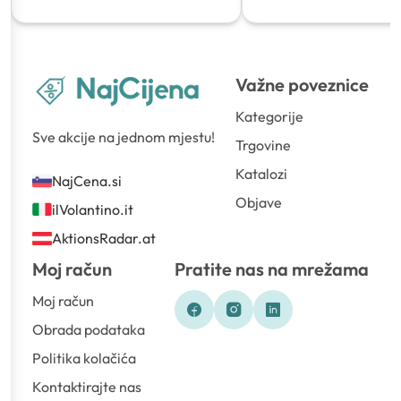
Važne poveznice
Kategorije
Sve akcije na jednom mjestu!
Trgovine
Katalozi
NajCena.si
Objave
ilVolantino.it
AktionsRadar.at
Moj račun
Pratite nas na mrežama
Moj račun
Obrada podataka
Politika kolačića
Kontaktirajte nas