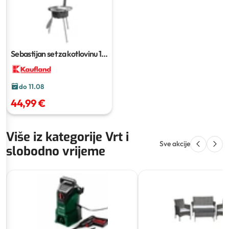
Sebastijan set za kotlovinu
1
set
do 11.08
44,99 €
Više iz kategorije Vrt i
Sve akcije
slobodno vrijeme