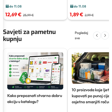
do 11.08
do 11.08
12,69 €
1,89 €
25,99 €
2,99 €
Savjeti za pametnu
Pogledaj
kupnju
sve
10 proizvoda koje ljeti
Kako prepoznati stvarno dobru
kupovati po punoj cijeni
akciju u katalogu?
osjetno smanjiti račun)