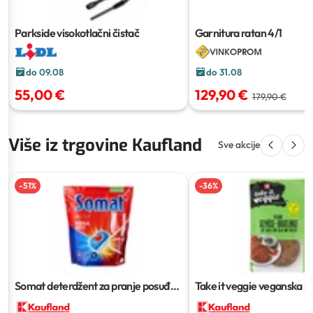
Parkside visokotlačni čistač
Garnitura ratan 4/1
do 09.08
do 31.08
55,00 €
129,90 €
179,90 €
Više iz trgovine Kaufland
Sve akcije
-
51
%
-
36
%
Somat deterdžent za pranje posuđa
Take it veggie veganska p
50/1 ili 1.08 L
210 g