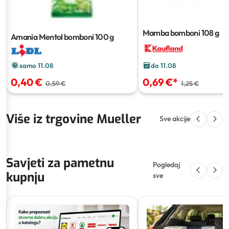
Mamba bomboni
108 g
Amania Mentol bomboni
100 g
samo 11.08
do 11.08
0,40 €
0,69 €
*
0,59 €
1,25 €
Više iz trgovine Mueller
Sve akcije
Savjeti za pametnu
Pogledaj
kupnju
sve