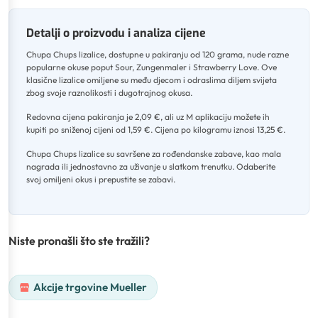
Detalji o proizvodu i analiza cijene
Chupa Chups lizalice, dostupne u pakiranju od 120 grama, nude razne
popularne okuse poput Sour, Zungenmaler i Strawberry Love
.
Ove
klasične lizalice omiljene su među djecom i odraslima diljem svijeta
zbog svoje raznolikosti i dugotrajnog okusa
.
Redovna cijena pakiranja je 2,09 €, ali uz M aplikaciju možete ih
kupiti po sniženoj cijeni od 1,59 €
.
Cijena po kilogramu iznosi 13,25 €
.
Chupa Chups lizalice su savršene za rođendanske zabave, kao mala
nagrada ili jednostavno za uživanje u slatkom trenutku
.
Odaberite
svoj omiljeni okus i prepustite se zabavi.
Niste pronašli što ste tražili?
Akcije trgovine Mueller