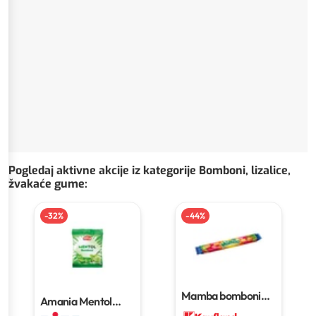
Pogledaj aktivne akcije iz kategorije Bomboni, lizalice,
žvakaće gume
:
-
32
%
-
44
%
Mamba bomboni
Amania Mentol
108 g
bomboni
100 g