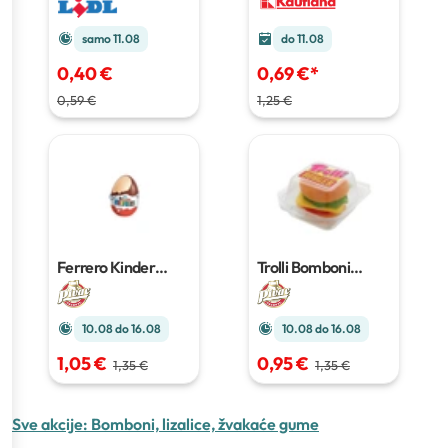
samo 11.08
do 11.08
0,40 €
0,69 €
*
0,59 €
1,25 €
Ferrero Kinder
Trolli Bomboni
surprise
20g
burger
50g
10.08 do 16.08
10.08 do 16.08
1,05 €
0,95 €
1,35 €
1,35 €
Sve akcije:
Bomboni, lizalice, žvakaće gume