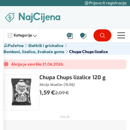
Prijava ili registracija
Kategorije
0
Početna
Slatkiši i grickalice
Bomboni, lizalice, žvakaće gume
Chupa Chups lizalice
Akcija je završila 21.06.2026.
Chupa Chups lizalice 120 g
Akcija Mueller (15.06)
1,59 €
2,09 €
OGLAS