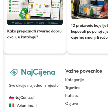
10 proizvoda koje ljeti
Kako prepoznati stvarno dobru
kupovati po punoj cijeni
akciju u katalogu?
osjetno smanjiti račun)
Važne poveznice
Kategorije
Sve akcije na jednom mjestu!
Trgovine
Katalozi
NajCena.si
Objave
ilVolantino.it