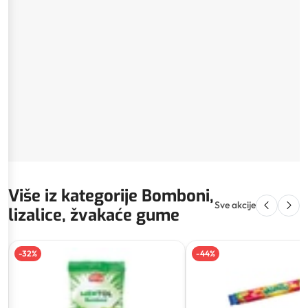
Više iz kategorije Bomboni,
Sve akcije
lizalice, žvakaće gume
-
32
%
-
44
%