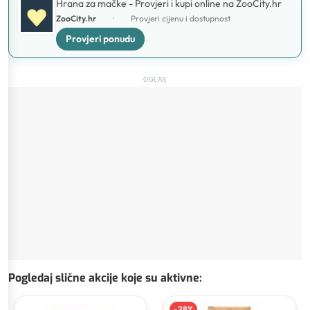
Hrana za mačke - Provjeri i kupi online na ZooCity.hr
ZooCity.hr
·
Provjeri cijenu i dostupnost
Provjeri ponudu
OGLAS
Pogledaj slične akcije koje su aktivne
:
-
28
%