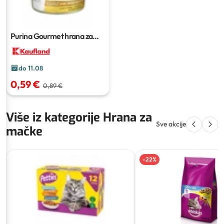
Purina Gourmet hrana za
mačke
85 g
do 11.08
0,59 €
0,89 €
Više iz kategorije Hrana za
Sve akcije
mačke
-
22
%