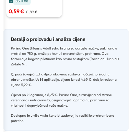
do 11.08
0,59 €
0,89 €
Detalji o proizvodu i analiza cijene
Purina One Bifensis Adult suha hrana za odrasle mačke, pakirana u
vrećici od 750 g, pruža potpunu i uravnoteženu prehranu
.
Ova
formula je bogata piletinom kao prvim sastojkom (Reich an Huhn als
Zutate Nr
.
1), podržavajući zdravlje probavnog sustava i jačajući prirodnu
obranu mačke
.
Uz M aplikaciju, cijena iznosi 4,69 €, dok je redovna
cijena 5,29 €
.
Cijena po kilogramu je 6,25 €
.
Purina One je razvijena od strane
veterinara i nutricionista, osiguravajući optimalnu prehranu za
vitalnost i dugovječnost vaše mačke
.
Dostupna je u više vrsta kako bi zadovoljila različite prehrambene
potrebe.