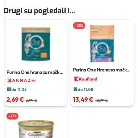
Drugi su pogledali i...
-
28
%
Purina One Hrana za mačke
Purina One hrana za mačke
2.8 kg
450 g
do 11.08
do 11.08
2,69 €
13,49 €
3,99 €
18,99 €
-
33
%