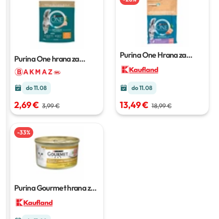
Purina One Hrana za
Purina One hrana za
mačke
2.8 kg
mačke
450 g
do 11.08
do 11.08
2,69 €
13,49 €
3,99 €
18,99 €
-
33
%
Purina Gourmet hrana za
mačke
85 g