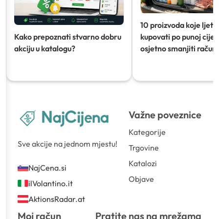
10 proizvoda koje ljeti
Kako prepoznati stvarno dobru
kupovati po punoj cijeni
akciju u katalogu?
osjetno smanjiti račun)
Važne poveznice
Kategorije
Sve akcije na jednom mjestu!
Trgovine
Katalozi
NajCena.si
Objave
ilVolantino.it
AktionsRadar.at
Moj račun
Pratite nas na mrežama