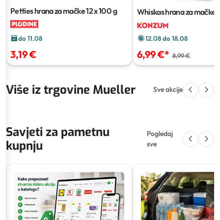
Petties hrana za mačke
12 x 100 g
Whiskas hrana za mačke
1
do 11.08
12.08 do 18.08
3,19 €
6,99 €
*
8,99 €
Više iz trgovine Mueller
Sve akcije
Savjeti za pametnu
Pogledaj
kupnju
sve