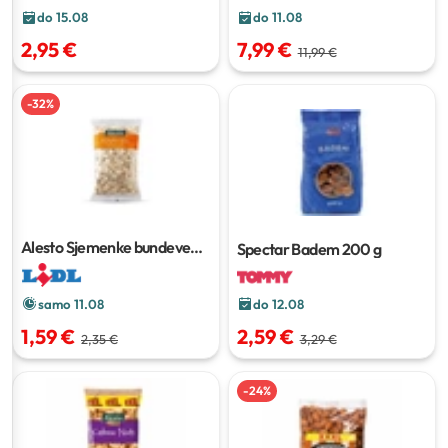
do 15.08
do 11.08
2,95 €
7,99 €
11,99 €
-
32
%
Alesto Sjemenke bundeve
Spectar Badem
200 g
250 g
samo 11.08
do 12.08
1,59 €
2,59 €
2,35 €
3,29 €
-
24
%