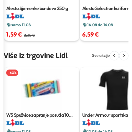
Alesto Sjemenke bundeve
250 g
Alesto Selection kaliforni
pistacije
500 g
samo 11.08
14.08 do 16.08
1,59 €
6,59 €
2,35 €
Više iz trgovine Lidl
Sve akcije
-
60
%
W5 Spužvice za pranje posuđa
10
Under Armour sportska m
kom
samo 11.08
12.08 do 16.08