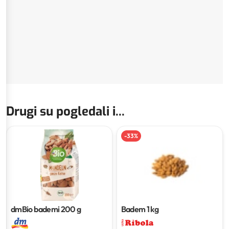
Drugi su pogledali i...
-
33
%
dmBio bademi
200 g
Badem
1 kg