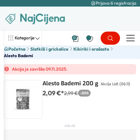
Prijava ili registracija
Kategorije
0
Početna
Slatkiši i grickalice
Kikiriki i orašasto
Alesto Bademi
Akcija je završila 09.11.2025.
Alesto Bademi 200 g
Akcija Lidl (06.11)
2,09 €
*
2,99 €
-
30
%
OGLAS