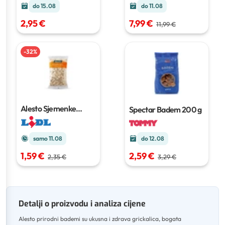
do 15.08
do 11.08
2,95 €
7,99 €
11,99 €
-
32
%
Alesto Sjemenke
Spectar Badem
200 g
bundeve
250 g
samo 11.08
do 12.08
1,59 €
2,59 €
2,35 €
3,29 €
Detalji o proizvodu i analiza cijene
Alesto prirodni bademi su ukusna i zdrava grickalica, bogata