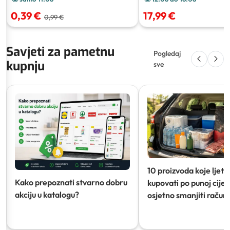
0,39 €
17,99 €
0,99 €
Savjeti za pametnu
Pogledaj
kupnju
sve
10 proizvoda koje ljeti
Kako prepoznati stvarno dobru
kupovati po punoj cijeni
akciju u katalogu?
osjetno smanjiti račun)