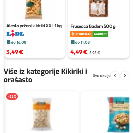
Alesto prženi kikiriki XXL
1 kg
Frusecca Badem
500 g
do 11.08
do 16.08
4,49 €
3,49 €
5,95 €
Više iz kategorije Kikiriki i
Sve akcije
orašasto
-
32
%