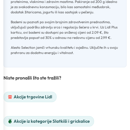
proteinima, vlaknima i zdravim mastima
.
Pakiranje od 200 g idealno
je za svakodnevnu konzumaciju, bilo kao samostalni međuobrok,
dodatak žitaricama, jogurtu ili kao sastojak u pečenju
.
Bademi su poznati po svojim brojnim zdravstvenim prednostima,
uključujući podršku zdravlju srca i regulaciju šećera u krvi
.
Uz Lidl Plus
karticu, ovi bademi su dostupni po sniženoj cijeni od 2.09 €, što
predstavlja popust od 30% u odnosu na redovnu cijenu od 2.99 €
.
Alesto Selection jamči vrhunsku kvalitetu i svježinu
.
Uključite ih u svoju
prehranu za dodatnu energiju i vitalnost.
Niste pronašli što ste tražili?
Akcije trgovine Lidl
Akcije iz kategorije Slatkiši i grickalice