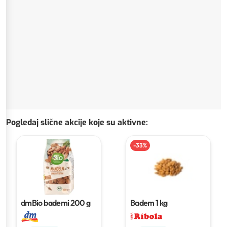
Pogledaj slične akcije koje su aktivne
:
-
33
%
dmBio bademi
200 g
Badem
1 kg