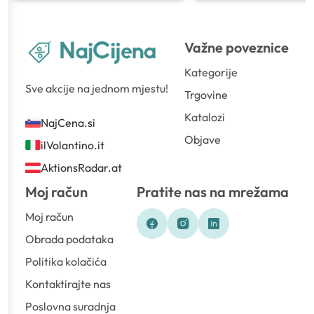
Važne poveznice
Kategorije
Sve akcije na jednom mjestu!
Trgovine
Katalozi
NajCena.si
Objave
ilVolantino.it
AktionsRadar.at
Moj račun
Pratite nas na mrežama
Moj račun
Obrada podataka
Politika kolačića
Kontaktirajte nas
Poslovna suradnja