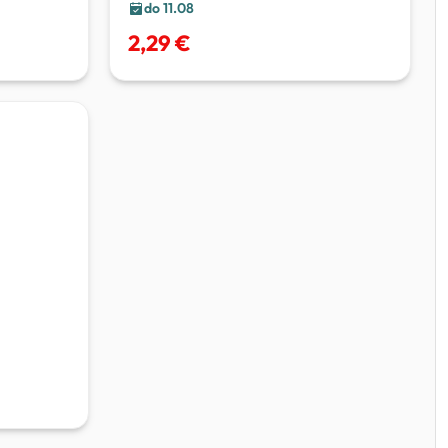
do 11.08
2,29 €