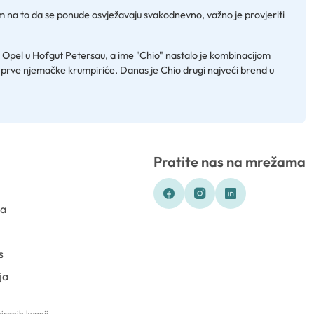
m na to da se ponude osvježavaju svakodnevno, važno je provjeriti
von Opel u Hofgut Petersau, a ime "Chio" nastalo je kombinacijom
ti prve njemačke krumpiriće. Danas je Chio drugi najveći brend u
Pratite nas na mrežama
ka
s
ja
iranih kupnji.