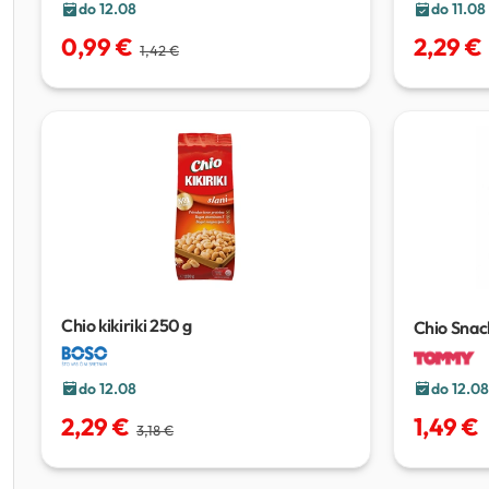
do 12.08
do 11.08
0,99 €
2,29 €
1,42 €
Chio kikiriki
250 g
Chio Snack 
do 12.08
do 12.08
2,29 €
1,49 €
3,18 €