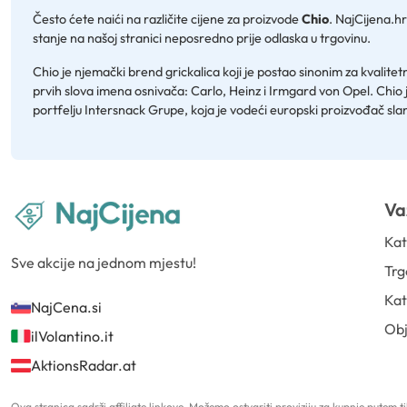
Često ćete naići na različite cijene za proizvode
Chio
. NajCijena.h
stanje na našoj stranici neposredno prije odlaska u trgovinu.
Chio je njemački brend grickalica koji je postao sinonim za kvalite
prvih slova imena osnivača: Carlo, Heinz i Irmgard von Opel. Chio 
portfelju Intersnack Grupe, koja je vodeći europski proizvođač slan
Va
Kat
Sve akcije na jednom mjestu!
Trg
Kat
NajCena.si
Ob
ilVolantino.it
AktionsRadar.at
Ova stranica sadrži affiliate linkove. Možemo ostvariti proviziju za kupnje putem