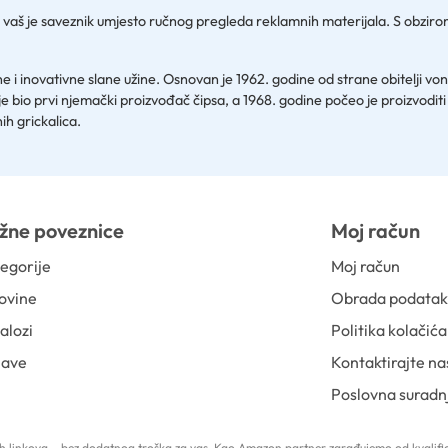
r vaš je saveznik umjesto ručnog pregleda reklamnih materijala. S obziro
tne i inovativne slane užine. Osnovan je 1962. godine od strane obitelji 
je bio prvi njemački proizvođač čipsa, a 1968. godine počeo je proizvodi
ih grickalica.
žne poveznice
Moj račun
egorije
Moj račun
ovine
Obrada podata
alozi
Politika kolačića
jave
Kontaktirajte na
Poslovna suradn
 tih linkova – bez dodatnog troška za vas. Kao Amazon partner zarađujemo od kvalific