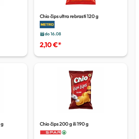
Chio čips ultra rebrasti
120 g
do 16.08
2,10 €
*
 g
Chio čips
200 g ili 190 g