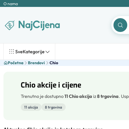
O nama
Sve
Kategorije
Početna
Brendovi
Chio
Chio akcije i cijene
Trenutno je dostupno
11 Chio akcija
iz
8 trgovina
.
Usp
11 akcija
8 trgovina