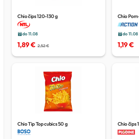
Chio čips
120-130 g
Chio Pom-
do 11.08
do 11.08
1,89 €
1,19 €
2,52 €
Chio Tip Top cubics
50 g
Chio čips