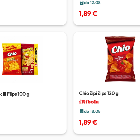
do 12.08
1,89 €
Chio čipi čips
120 g
ili Flips
100 g
do 18.08
1,89 €