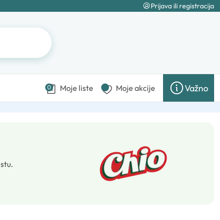
Prijava ili registracija
Važno
Moje liste
Moje akcije
0
stu.