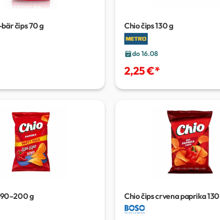
bär čips
70 g
Chio čips
130 g
do 16.08
2,25 €
*
190–200 g
Chio čips crvena paprika
130