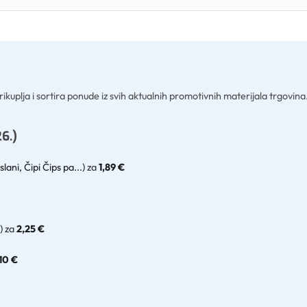
kuplja i sortira ponude iz svih aktualnih promotivnih materijala trgovina
6.)
ani, Čipi Čips pa...)
za
1,89 €
)
za
2,25 €
10 €