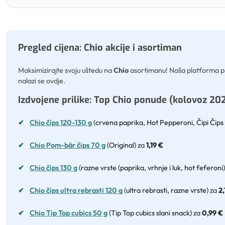
Pregled cijena: Chio akcije i asortiman
Maksimizirajte svoju uštedu na
Chio
asortimanu! Naša platforma pri
nalazi se ovdje.
Izdvojene prilike: Top Chio ponude (kolovoz 202
✔
Chio čips 120-130 g
(crvena paprika, Hot Pepperoni, Čipi Čips sl
✔
Chio Pom-bär čips 70 g
(Original)
za
1,19 €
✔
Chio čips 130 g
(razne vrste (paprika, vrhnje i luk, hot feferoni)
✔
Chio čips ultra rebrasti 120 g
(ultra rebrasti, razne vrste)
za
2,
✔
Chio Tip Top cubics 50 g
(Tip Top cubics slani snack)
za
0,99 €