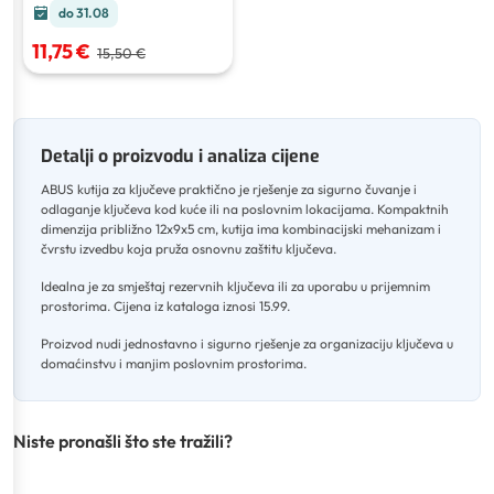
do 31.08
11,75 €
15,50 €
Detalji o proizvodu i analiza cijene
ABUS kutija za ključeve praktično je rješenje za sigurno čuvanje i
odlaganje ključeva kod kuće ili na poslovnim lokacijama
.
Kompaktnih
dimenzija približno 12x9x5 cm, kutija ima kombinacijski mehanizam i
čvrstu izvedbu koja pruža osnovnu zaštitu ključeva
.
Idealna je za smještaj rezervnih ključeva ili za uporabu u prijemnim
prostorima
.
Cijena iz kataloga iznosi 15.99
.
Proizvod nudi jednostavno i sigurno rješenje za organizaciju ključeva u
domaćinstvu i manjim poslovnim prostorima.
Niste pronašli što ste tražili?