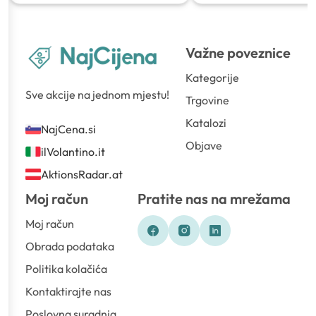
Važne poveznice
Kategorije
Sve akcije na jednom mjestu!
Trgovine
Katalozi
NajCena.si
Objave
ilVolantino.it
AktionsRadar.at
Moj račun
Pratite nas na mrežama
Moj račun
Obrada podataka
Politika kolačića
Kontaktirajte nas
Poslovna suradnja