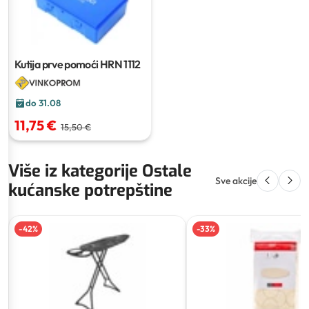
Kutija prve pomoći HRN 1112
do 31.08
11,75 €
15,50 €
Više iz kategorije Ostale
Sve akcije
kućanske potrepštine
-
42
%
-
33
%