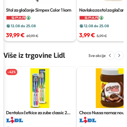
Stol za glačanje Simpex Color
1 kom
Navlaka za stol za glačan
Basic
1 kom
12.08 do 25.08
12.08 do 25.08
39,99 €
3,99 €
69,99 €
5,99 €
Više iz trgovine Lidl
Sve akcije
-
42
%
Dentalux četkice za zube classic
2
Choco Nussa namaz noug
kom