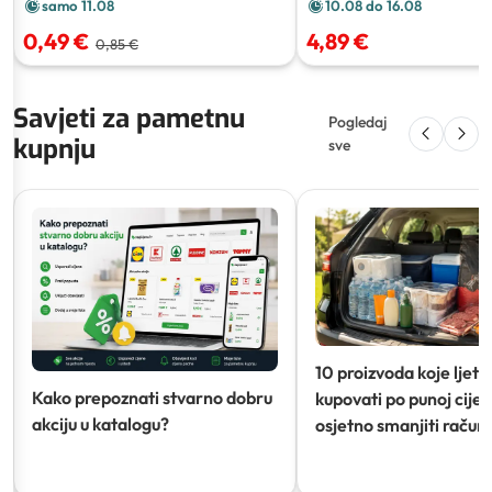
samo 11.08
10.08 do 16.08
0,49 €
4,89 €
0,85 €
Savjeti za pametnu
Pogledaj
kupnju
sve
10 proizvoda koje ljeti
Kako prepoznati stvarno dobru
kupovati po punoj cijeni
akciju u katalogu?
osjetno smanjiti račun)