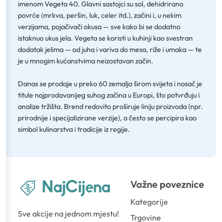
imenom Vegeta 40. Glavni sastojci su sol, dehidrirano
povrće (mrkva, peršin, luk, celer itd.), začini i, u nekim
verzijama, pojačivači okusa — sve kako bi se dodatno
istaknuo ukus jela. Vegeta se koristi u kuhinji kao svestran
dodatak jelima — od juha i variva do mesa, riže i umaka — te
je u mnogim kućanstvima neizostavan začin.
Danas se prodaje u preko 60 zemalja širom svijeta i nosač je
titule najprodavanijeg suhog začina u Europi, što potvrđuju i
analize tržišta. Brend redovito proširuje liniju proizvoda (npr.
prirodnije i specijalizirane verzije), a često se percipira kao
simbol kulinarstva i tradicije iz regije.
Važne poveznice
Kategorije
Sve akcije na jednom mjestu!
Trgovine