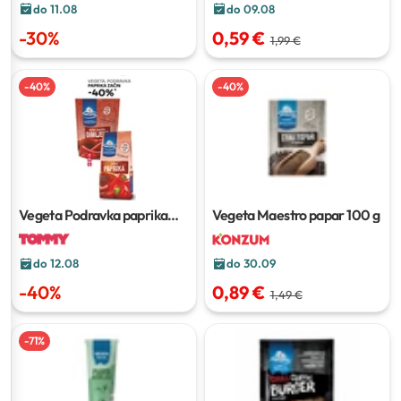
do 11.08
do 09.08
-
30
%
0,59 €
1,99 €
-
40
%
-
40
%
Vegeta Podravka paprika
Vegeta Maestro papar
100 g
začin
do 30.09
do 12.08
0,89 €
-
40
%
1,49 €
-
71
%