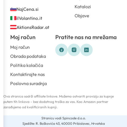
Katalozi
NajCena.si
Objave
ilVolantino.it
AktionsRadar.at
Moj račun
Pratite nas na mrežama
Moj račun
Obrada podataka
Politika kolačića
Kontaktirajte nas
Poslovna suradnja
Ova stranica sadrži affiliate linkove. Možemo ostvariti proviziju za kupnje
putem tih linkova – bez dodatnog troška za vas. Kao Amazon partner
zarađujemo od kvalificiranih kupnji.
Stranicu vodi Spincode d.o.o.
Sjedište: R. Boškovića 43, 40000 Pribislavec, Hrvatska