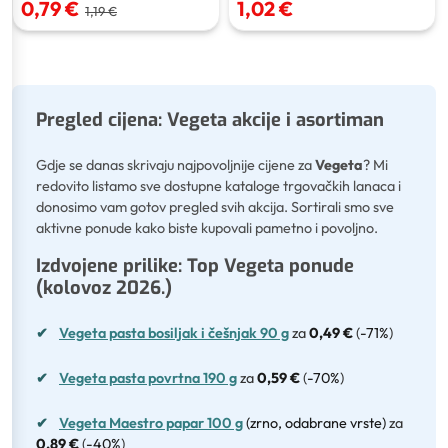
0,79 €
1,02 €
1,19 €
Pregled cijena: Vegeta akcije i asortiman
Gdje se danas skrivaju najpovoljnije cijene za
Vegeta
? Mi
redovito listamo sve dostupne kataloge trgovačkih lanaca i
donosimo vam gotov pregled svih akcija. Sortirali smo sve
aktivne ponude kako biste kupovali pametno i povoljno.
Izdvojene prilike: Top Vegeta ponude
(kolovoz 2026.)
✔
Vegeta pasta bosiljak i češnjak 90 g
za
0,49 €
(
-71%
)
✔
Vegeta pasta povrtna 190 g
za
0,59 €
(
-70%
)
✔
Vegeta Maestro papar 100 g
(zrno, odabrane vrste)
za
0,89 €
(
-40%
)