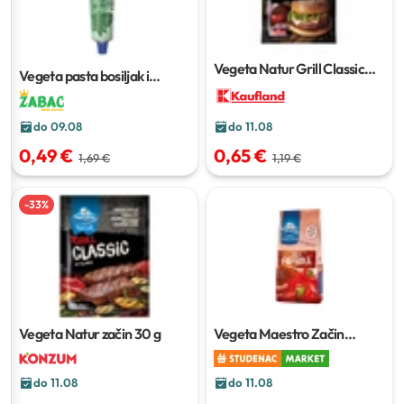
Vegeta Natur Grill Classic
Vegeta pasta bosiljak i
Burger začini
30 g
češnjak
90 g
do 09.08
do 11.08
0,49 €
0,65 €
1,69 €
1,19 €
-
33
%
Vegeta Natur začin
30 g
Vegeta Maestro Začin
Paprika
100 g
do 11.08
do 11.08