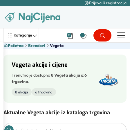
Prijava ili registracija
Kategorije
0
Početna
Brendovi
Vegeta
Vegeta akcije i cijene
Trenutno je dostupno
8 Vegeta akcija
iz
6
trgovina
.
8 akcija
6 trgovina
Aktualne Vegeta akcije iz kataloga trgovina