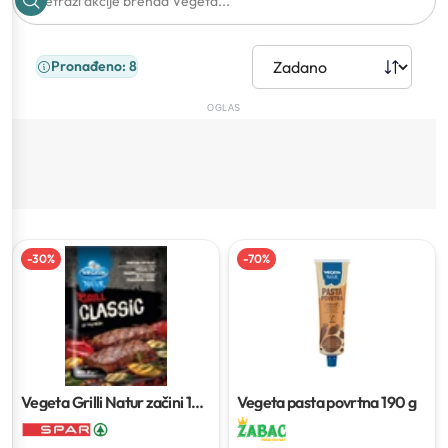
Pronađeno: 8
OGLAS
-
30
%
-
70
%
Vegeta Grilli Natur začini
10–
Vegeta pasta povrtna
190 g
100 g