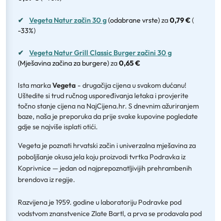
✔
Vegeta Natur začin 30 g
(odabrane vrste)
za
0,79 €
(
-33%
)
✔
Vegeta Natur Grill Classic Burger začini 30 g
(Mješavina začina za burgere)
za
0,65 €
Ista marka
Vegeta
- drugačija cijena u svakom dućanu!
Uštedite si trud ručnog uspoređivanja letaka i provjerite
točno stanje cijena na NajCijena.hr. S dnevnim ažuriranjem
baze, naša je preporuka da prije svake kupovine pogledate
gdje se najviše isplati otići.
Vegeta je poznati hrvatski začin i univerzalna mješavina za
poboljšanje okusa jela koju proizvodi tvrtka Podravka iz
Koprivnice — jedan od najprepoznatljivijih prehrambenih
brendova iz regije.
Razvijena je 1959. godine u laboratoriju Podravke pod
vodstvom znanstvenice Zlate Bartl, a prva se prodavala pod