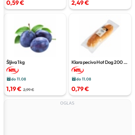
0,59 €
2,49 €
Šljiva
1 kg
Klara pecivo Hot Dog
200 g
(2 x 100g)
do 11.08
do 11.08
1,19 €
0,79 €
2,99 €
OGLAS