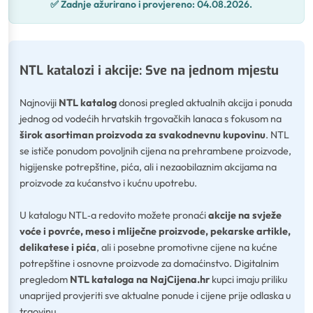
✅
Zadnje ažurirano i provjereno:
04.08.2026.
NTL katalozi i akcije: Sve na jednom mjestu
Najnoviji
NTL katalog
donosi pregled aktualnih akcija i ponuda
jednog od vodećih hrvatskih trgovačkih lanaca s fokusom na
širok asortiman proizvoda za svakodnevnu kupovinu
. NTL
se ističe ponudom povoljnih cijena na prehrambene proizvode,
higijenske potrepštine, pića, ali i nezaobilaznim akcijama na
proizvode za kućanstvo i kućnu upotrebu.
U katalogu NTL‑a redovito možete pronaći
akcije na svježe
voće i povrće, meso i mliječne proizvode, pekarske artikle,
delikatese i pića
, ali i posebne promotivne cijene na kućne
potrepštine i osnovne proizvode za domaćinstvo. Digitalnim
pregledom
NTL kataloga na NajCijena.hr
kupci imaju priliku
unaprijed provjeriti sve aktualne ponude i cijene prije odlaska u
trgovinu.