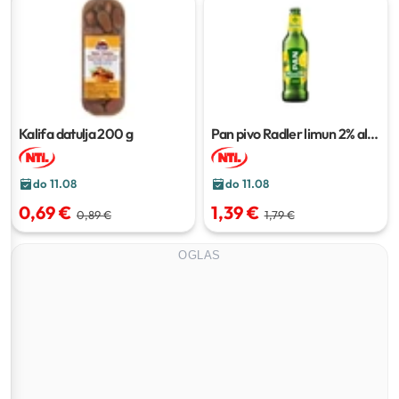
Kalifa datulja
200 g
Pan pivo Radler limun 2% alk.
500 ml
do 11.08
do 11.08
0,69 €
1,39 €
0,89 €
1,79 €
OGLAS