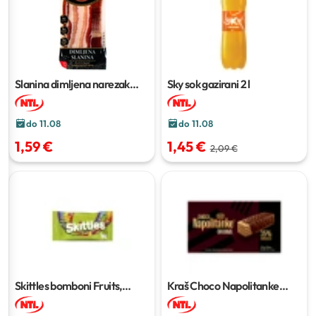
Slanina dimljena narezak
Sky sok gazirani
2 l
100 g
do 11.08
do 11.08
1,59 €
1,45 €
2,09 €
Skittles bomboni Fruits,
Kraš Choco Napolitanke
Crazy Sour
38 g
original
215 g