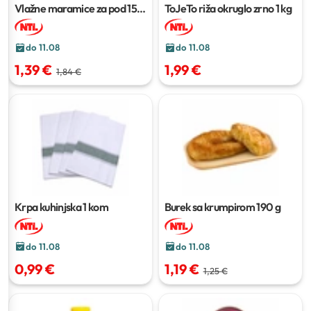
Vlažne maramice za pod
15
ToJeTo riža okruglo zrno
1 kg
kom
do 11.08
do 11.08
1,39 €
1,99 €
1,84 €
Krpa kuhinjska
1 kom
Burek sa krumpirom
190 g
do 11.08
do 11.08
0,99 €
1,19 €
1,25 €