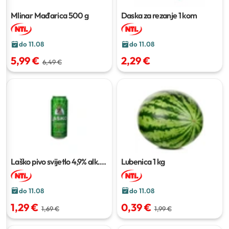
Mlinar Mađarica
500 g
Daska za rezanje
1 kom
do 11.08
do 11.08
5,99 €
2,29 €
6,49 €
Laško pivo svijetlo 4,9% alk.
Lubenica
1 kg
500 ml
do 11.08
do 11.08
1,29 €
0,39 €
1,69 €
1,99 €