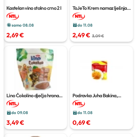
Kastelan vino stolno crno
2 l
ToJeTo Krem namaz lješnjak
400 g
samo 08.08
do 11.08
2,69 €
2,49 €
3,09 €
Lino Čokolino dječja hrana
Podravka Juha Bakina,
500 g
Domaća
46 g
do 09.08
do 11.08
3,49 €
0,69 €