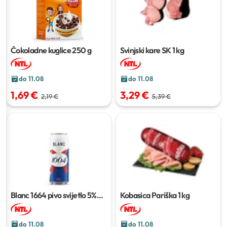
Čokoladne kuglice
250 g
Svinjski kare SK
1 kg
do 11.08
do 11.08
1,69 €
3,29 €
2,19 €
5,39 €
Blanc 1664 pivo svijetlo 5%
Kobasica Pariška
1 kg
alk.
2 l (4 x 500 ml)
do 11.08
do 11.08