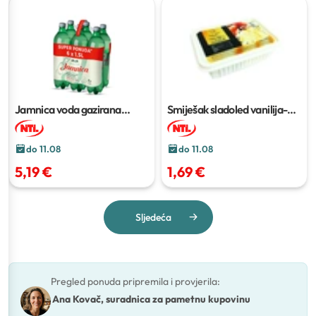
Jamnica voda gazirana
Smiješak sladoled vanilija-
prirodna mineralna
6 x 1,5 L
čokolada
1 l
do 11.08
do 11.08
5,19 €
1,69 €
Sljedeća
Pregled ponuda pripremila i provjerila
:
Ana Kovač, suradnica za pametnu kupovinu