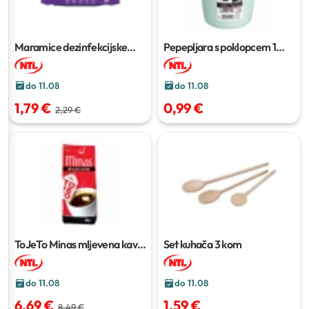
Maramice dezinfekcijske
Pepepljara s poklopcem
1
višenamjenske
56 kom
kom
do 11.08
do 11.08
1,79 €
0,99 €
2,29 €
ToJeTo Minas mljevena kava
Set kuhača
3 kom
500 g
do 11.08
do 11.08
6,69 €
1,59 €
8,49 €