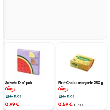
Salvete Dia
1 pak
First Choice margarin
250 g
do 11.08
do 11.08
0,99 €
0,59 €
0,70 €