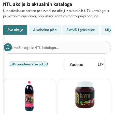
NTL akcije iz aktualnih kataloga
U nastavku se nalaze proizvodi na akciji iz aktualnih NTL kataloga, s
prikazanim cijenama, popustima i datumima trajanja ponuda.
Sve akcije
Alkoholna pića
Slatkiši i grickalice
Mliječ
Pronađeno više od 50