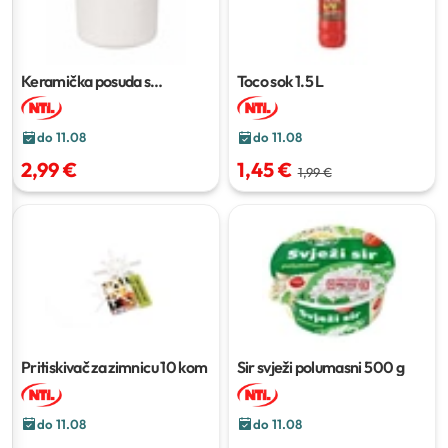
Keramička posuda s
Toco sok
1.5 L
poklopcem
1 kom
do 11.08
do 11.08
2,99 €
1,45 €
1,99 €
Pritiskivač za zimnicu
10 kom
Sir svježi polumasni
500 g
do 11.08
do 11.08