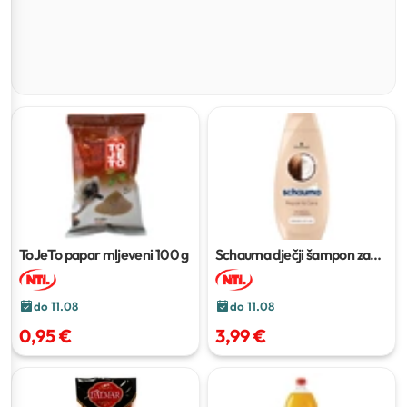
ToJeTo papar mljeveni
100 g
Schauma dječji šampon za
kosu
400 ml
do 11.08
do 11.08
0,95 €
3,99 €