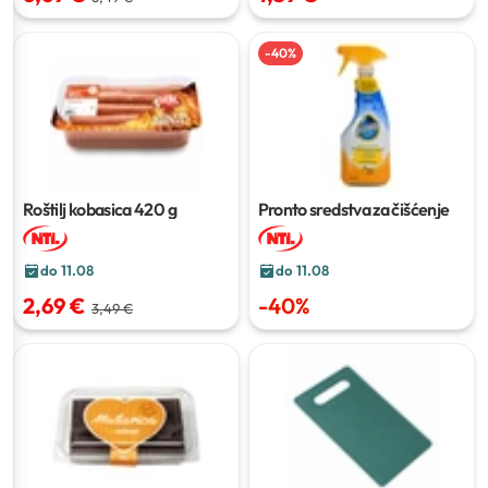
-
40
%
Roštilj kobasica
420 g
Pronto sredstva za čišćenje
do 11.08
do 11.08
2,69 €
-
40
%
3,49 €