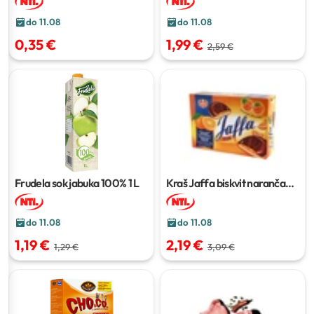
do 11.08
do 11.08
0,35 €
1,99 €
2,59 €
Frudela sok jabuka 100%
1 L
Kraš Jaffa biskvit naranča
250 g
do 11.08
do 11.08
1,19 €
2,19 €
1,29 €
3,09 €