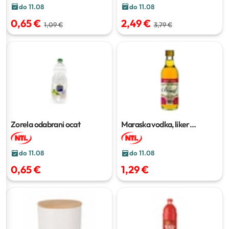
do 11.08
do 11.08
0,65 €
2,49 €
1,09 €
3,79 €
Zorela odabrani ocat
Maraska vodka, liker
Pelinkovac, domaći Rum,
Brandy Royal
100 ml
do 11.08
do 11.08
0,65 €
1,29 €