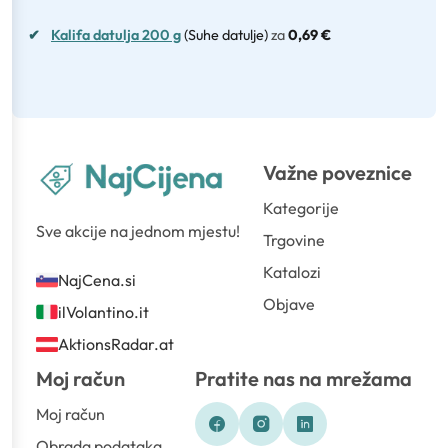
✔
Kalifa datulja 200 g
(Suhe datulje)
za
0,69 €
Važne poveznice
Kategorije
Sve akcije na jednom mjestu!
Trgovine
Katalozi
NajCena.si
Objave
ilVolantino.it
AktionsRadar.at
Moj račun
Pratite nas na mrežama
Moj račun
Obrada podataka