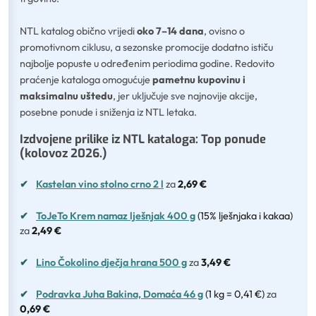
NTL katalog obično vrijedi
oko 7–14 dana
, ovisno o
promotivnom ciklusu, a sezonske promocije dodatno ističu
najbolje popuste u određenim periodima godine. Redovito
praćenje kataloga omogućuje
pametnu kupovinu i
maksimalnu uštedu
, jer uključuje sve najnovije akcije,
posebne ponude i sniženja iz NTL letaka.
Izdvojene prilike iz NTL kataloga: Top ponude
(kolovoz 2026.)
✔
Kastelan vino stolno crno 2 l
za
2,69 €
✔
ToJeTo Krem namaz lješnjak 400 g
(15% lješnjaka i kakaa)
za
2,49 €
✔
Lino Čokolino dječja hrana 500 g
za
3,49 €
✔
Podravka Juha Bakina, Domaća 46 g
(1 kg = 0,41 €)
za
0,69 €