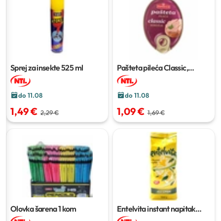
Sprej za insekte
525 ml
Pašteta pileća Classic,
kokošja
100 g
do 11.08
do 11.08
1,49 €
1,09 €
2,29 €
1,69 €
Olovka šarena
1 kom
Entelvita instant napitak
500 g