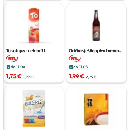
To sok gusti nektar
1 L
Grička vještica pivo tamno
500 ml
do 11.08
do 11.08
1,75 €
1,99 €
1,99 €
2,39 €