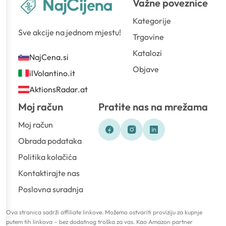
Važne poveznice
Kategorije
Sve akcije na jednom mjestu!
Trgovine
Katalozi
NajCena.si
Objave
ilVolantino.it
AktionsRadar.at
Moj račun
Pratite nas na mrežama
Moj račun
Obrada podataka
Politika kolačića
Kontaktirajte nas
Poslovna suradnja
Ova stranica sadrži affiliate linkove. Možemo ostvariti proviziju za kupnje
putem tih linkova – bez dodatnog troška za vas. Kao Amazon partner