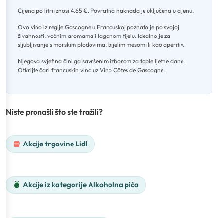
Cijena po litri iznosi 4.65 €
.
Povratna naknada je uključena u cijenu
.
Ovo vino iz regije Gascogne u Francuskoj poznato je po svojoj
živahnosti, voćnim aromama i laganom tijelu
.
Idealno je za
sljubljivanje s morskim plodovima, bijelim mesom ili kao aperitiv
.
Njegova svježina čini ga savršenim izborom za tople ljetne dane
.
Otkrijte čari francuskih vina uz Vino Côtes de Gascogne.
Niste pronašli što ste tražili?
Akcije trgovine Lidl
Akcije iz kategorije Alkoholna pića