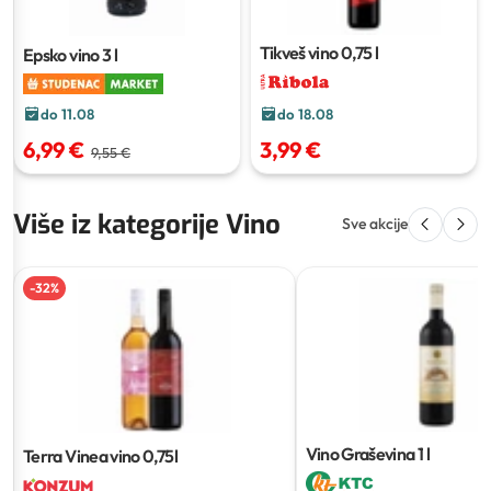
Tikveš vino
0,75 l
Epsko vino
3 l
do 11.08
do 18.08
6,99 €
3,99 €
9,55 €
Više iz kategorije Vino
Sve akcije
-
32
%
Vino Graševina
1 l
Terra Vinea vino
0,75l