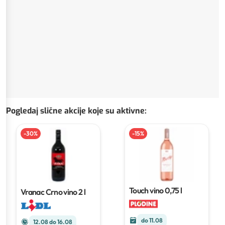
Pogledaj slične akcije koje su aktivne
:
-
30
%
-
15
%
Touch vino
0,75 l
Vranac Crno vino
2 l
do 11.08
12.08 do 16.08