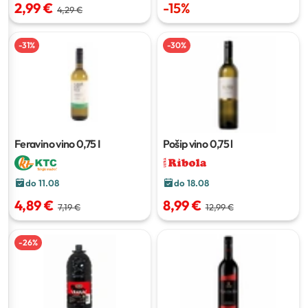
2,99 €
-
15
%
4,29 €
-
31
%
-
30
%
Feravino vino
0,75 I
Pošip vino
0,75 l
do 11.08
do 18.08
4,89 €
8,99 €
7,19 €
12,99 €
-
26
%