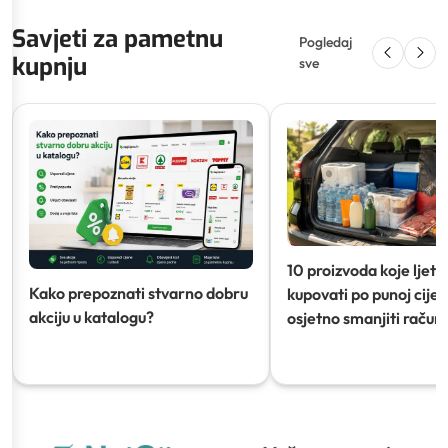
Savjeti za pametnu
Pogledaj
kupnju
sve
10 proizvoda koje ljeti
Kako prepoznati stvarno dobru
kupovati po punoj cijeni
akciju u katalogu?
osjetno smanjiti račun)