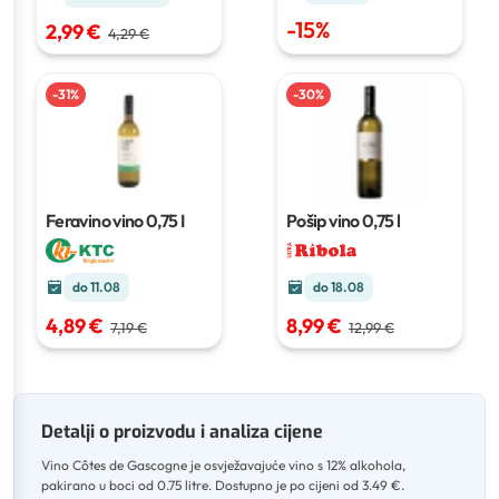
-
15
%
2,99 €
4,29 €
-
31
%
-
30
%
Feravino vino
0,75 I
Pošip vino
0,75 l
do 11.08
do 18.08
4,89 €
8,99 €
7,19 €
12,99 €
Detalji o proizvodu i analiza cijene
Vino Côtes de Gascogne je osvježavajuće vino s 12% alkohola,
pakirano u boci od 0.75 litre
.
Dostupno je po cijeni od 3.49 €
.