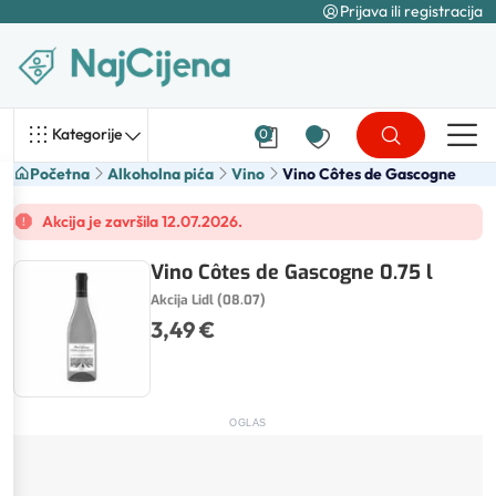
Prijava ili registracija
Kategorije
0
Početna
Alkoholna pića
Vino
Vino Côtes de Gascogne
Akcija je završila 12.07.2026.
Vino Côtes de Gascogne 0.75 l
Akcija Lidl (08.07)
3,49 €
OGLAS