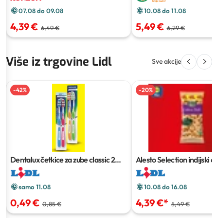
10.08 do 11.08
07.08 do 09.08
5,49 €
4,39 €
6,29 €
6,49 €
Više iz trgovine Lidl
Sve akcije
-
42
%
-
20
%
Dentalux četkice za zube classic
2
Alesto Selection indijski o
kom
500 g
samo 11.08
10.08 do 16.08
0,49 €
4,39 €
*
0,85 €
5,49 €