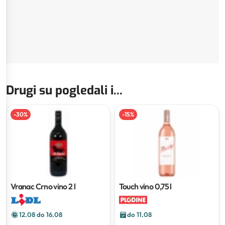
Drugi su pogledali i...
-
30
%
-
15
%
Vranac Crno vino
2 l
Touch vino
0,75 l
12.08 do 16.08
do 11.08