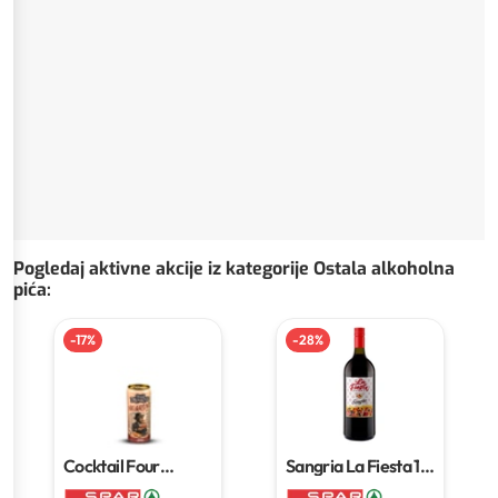
Pogledaj aktivne akcije iz kategorije Ostala alkoholna
pića
:
-
17
%
-
28
%
Cocktail Four
Sangria La Fiesta
1,5
Monkeys
0,25 L
L