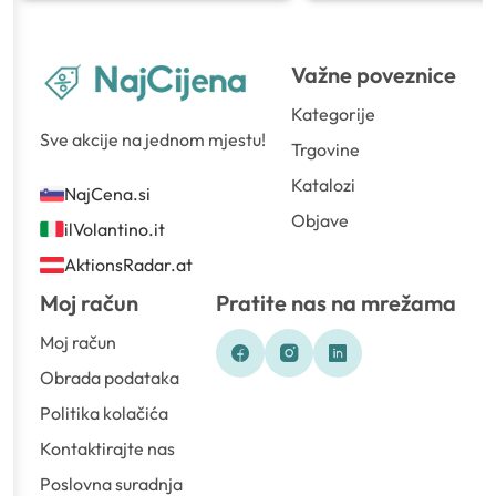
Važne poveznice
Kategorije
Sve akcije na jednom mjestu!
Trgovine
Katalozi
NajCena.si
Objave
ilVolantino.it
AktionsRadar.at
Moj račun
Pratite nas na mrežama
Moj račun
Obrada podataka
Politika kolačića
Kontaktirajte nas
Poslovna suradnja