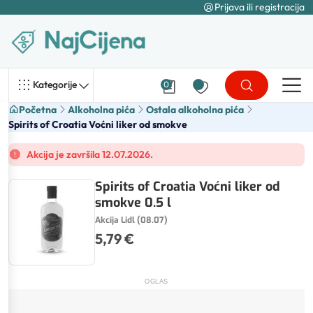
Prijava ili registracija
Kategorije
0
Početna
Alkoholna pića
Ostala alkoholna pića
Spirits of Croatia Voćni liker od smokve
Akcija je završila 12.07.2026.
Spirits of Croatia Voćni liker od
smokve 0.5 l
Akcija Lidl (08.07)
5,79 €
OGLAS