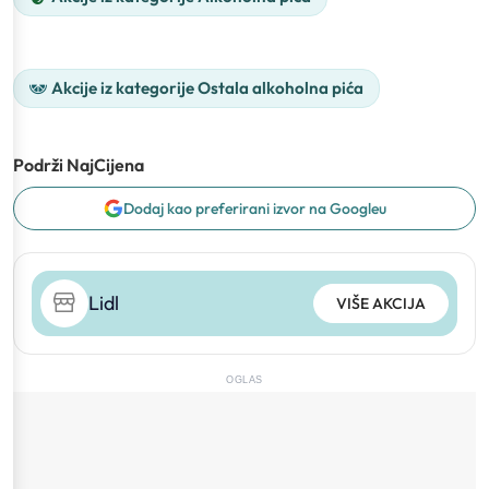
Akcije iz kategorije Ostala alkoholna pića
Podrži NajCijena
Dodaj kao preferirani izvor na Googleu
Lidl
VIŠE AKCIJA
OGLAS