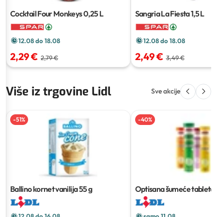
Cocktail Four Monkeys
0,25 L
Sangria La Fiesta
1,5 L
12.08 do 18.08
12.08 do 18.08
2,29 €
2,49 €
2,79 €
3,49 €
Više iz trgovine Lidl
Sve akcije
-
51
%
-
40
%
Ballino kornet vanilija
55 g
Optisana šumeće tablete
komada
12.08 do 16.08
samo 11.08