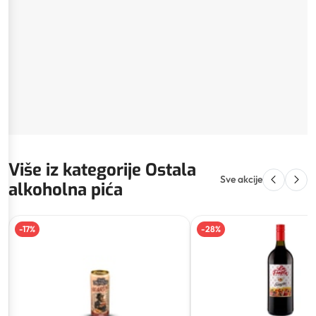
Više iz kategorije Ostala
Sve akcije
alkoholna pića
-
17
%
-
28
%