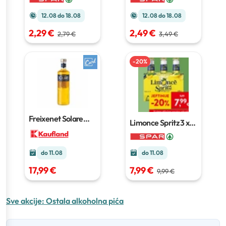
12.08 do 18.08
12.08 do 18.08
2,29 €
2,49 €
2,79 €
3,49 €
-
20
%
Freixenet Solare
Limonce Spritz
3 x
citrus i ružmarin
0,7
0,2 L
L
do 11.08
do 11.08
7,99 €
17,99 €
9,99 €
Sve akcije:
Ostala alkoholna pića