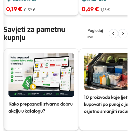
0,19 €
0,69 €
0,39 €
1,15 €
Savjeti za pametnu
Pogledaj
kupnju
sve
10 proizvoda koje ljeti
Kako prepoznati stvarno dobru
kupovati po punoj cijeni
akciju u katalogu?
osjetno smanjiti račun)