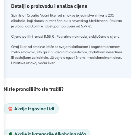
Detalji o proizvodu i analiza cijene
Spirits of Croatia Voćni liker od smokve je jedinstveni liker s 20%
alkohola, koji donosi autentičan okus hrvatskog Mediterana
.
Pakiran
je u boci od 0.5 litre i dostupan po cijeni od 5.79 €
.
Cijena po litri iznosi 11.58 €
.
Povratna naknada je uključena u cijenu
.
Ovaj liker od smokve ističe se svojom slatkoćom i bogatom aromom
zrelih smokava, što ga čini idealnim digestivom, dodatkom desertima
ili sastojkom za koktele
.
Uživajte u egzotičnom i tradicionalnom okusu
Hrvatske uz ovaj voćni liker.
Niste pronašli što ste tražili?
Akcije trgovine Lidl
Akcije iz kategorije Alkoholna pića