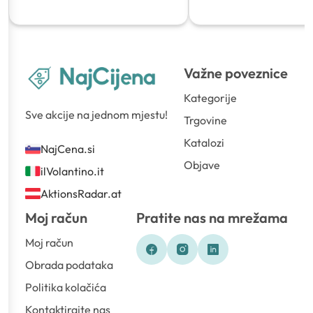
Važne poveznice
Kategorije
Sve akcije na jednom mjestu!
Trgovine
Katalozi
NajCena.si
Objave
ilVolantino.it
AktionsRadar.at
Moj račun
Pratite nas na mrežama
Moj račun
Obrada podataka
Politika kolačića
Kontaktirajte nas