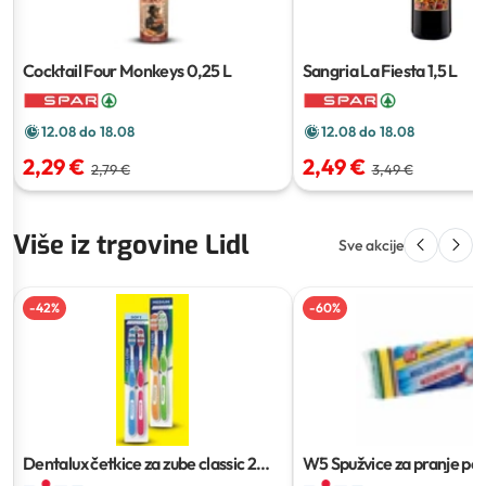
Cocktail Four Monkeys
0,25 L
Sangria La Fiesta
1,5 L
12.08 do 18.08
12.08 do 18.08
2,29 €
2,49 €
2,79 €
3,49 €
Više iz trgovine Lidl
Sve akcije
-
42
%
-
60
%
Dentalux četkice za zube classic
2
W5 Spužvice za pranje po
kom
kom