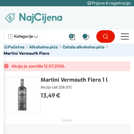
Prijava ili registracija
Kategorije
0
Početna
Alkoholna pića
Ostala alkoholna pića
Martini Vermouth Fiero
Akcija je završila 12.07.2026.
Martini Vermouth Fiero 1 l
Akcija Lidl (08.07)
13,49 €
OGLAS