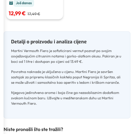
Još danas
12,99 €
17,49 €
Detalji o proizvodu i analiza cijene
Martini Vermouth Fiero je sofisticirani vermut poznat po svojim
osvježavajućim citrusnim notama i gorko-slatkom okusu
.
Pakiran je u
boci od 1 litre i dostupan po cijeni od 13.49 €
.
Povratna naknada je uključena u cijenu
.
Martini Fiero je savršen
sastojak za pripremu klasičnih koktela poput Negronija ili Spritza, ali
se može uživati i samostalno kao aperitiv s ledom i kriškom naranče
.
Njegova jedinstvena aroma i boja čine ga nezaobilaznim dodatkom
svakom kućnom baru
.
Uživajte u mediteranskom duhu uz Martini
Vermouth Fiero.
Niste pronašli što ste tražili?