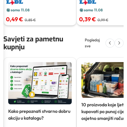
samo 11.08
samo 11.08
0,49 €
0,39 €
0,85 €
0,99 €
Savjeti za pametnu
Pogledaj
kupnju
sve
10 proizvoda koje ljeti
Kako prepoznati stvarno dobru
kupovati po punoj cijeni
akciju u katalogu?
osjetno smanjiti račun)