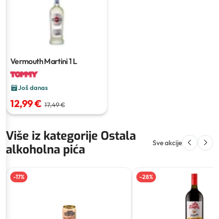
Vermouth Martini
1 L
Još danas
12,99 €
17,49 €
Više iz kategorije Ostala
Sve akcije
alkoholna pića
-
17
%
-
28
%