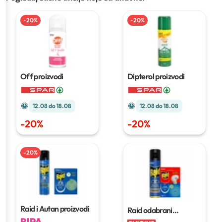
-
20
%
-
20
%
Off proizvodi
Dipterol proizvodi
12.08 do 18.08
12.08 do 18.08
-
20
%
-
20
%
-
20
%
Raid i Autan proizvodi
Raid odabrani
proizvodi