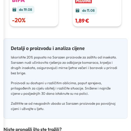
do 19.08
do 11.08
-
20
%
1,89 €
Detalji o proizvodu i analiza cijene
Iskoristite 20% popusta na Sarazen proizvode za zaštitu od insekata
.
Sarazen nudi učinkovita rješenja za odbijanje komaraca, krpelja i
drugih insekata, osiguravajući mirne ljetne večeri i boravak u prirodi
bez brige
.
Proizvodi su dostupni u različitim oblicima, poput sprejeva,
prilagođenih za cijelu obitelj i različite situacije
.
Snižene i najniže
cijene u posljednjih 30 dana istaknute su na polici
.
Zaštitite se od neugodnih uboda uz Sarazen proizvode po povoljnoj
cijeni i uživajte u ljetu.
Niste pronašli što ste tražili?