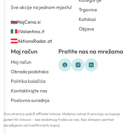
Kategorije
Sve akcije na jednom mjestu!
Trgovine
Katalozi
NajCena.si
Objave
ilVolantino.it
AktionsRadar.at
Moj račun
Pratite nas na mrežama
Moj račun
Obrada podataka
Politika kolačića
Kontaktirajte nas
Poslovna suradnja
Ova stranica sadrži affiliate linkove. Možemo ostvariti proviziju za kupnje
putem tih linkova – bez dodatnog troška za vas. Kao Amazon partner
zarađujemo od kvalificiranih kupnji.