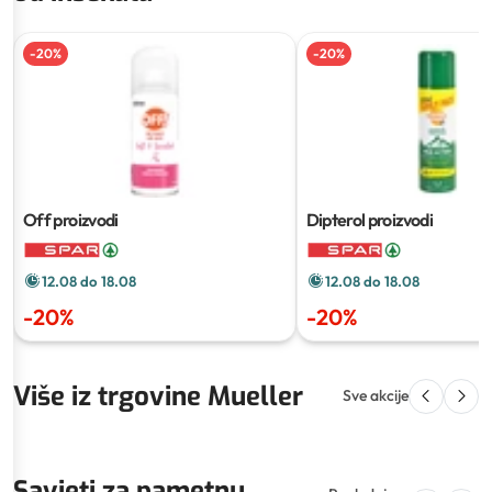
-
20
%
-
20
%
Off proizvodi
Dipterol proizvodi
12.08 do 18.08
12.08 do 18.08
-
20
%
-
20
%
Više iz trgovine Mueller
Sve akcije
Savjeti za pametnu