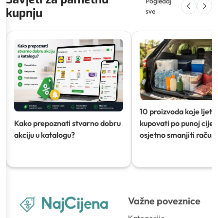
Pogledaj
kupnju
sve
10 proizvoda koje ljeti
Kako prepoznati stvarno dobru
kupovati po punoj cijeni
akciju u katalogu?
osjetno smanjiti račun)
Važne poveznice