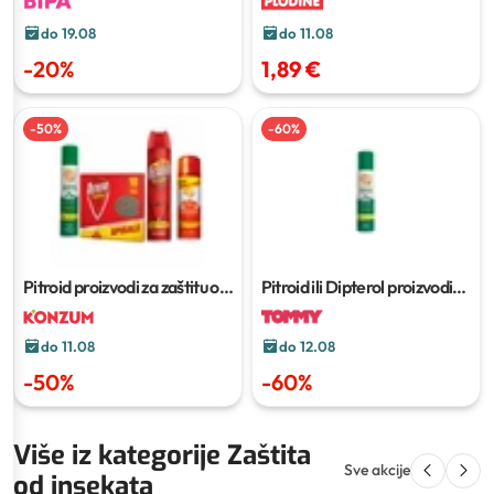
do 19.08
do 11.08
-
20
%
1,89 €
-
50
%
-
60
%
Pitroid ili Dipterol proizvodi
Pitroid proizvodi za zaštitu od
protiv insekata
insekata
do 11.08
do 12.08
-
50
%
-
60
%
Više iz kategorije Zaštita
Sve akcije
od insekata