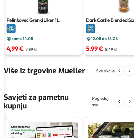
Pelinkovec Grenki Liker
1 L
Dark Castle Blended Scot
700 ml
samo 14.08
12.08 do 18.08
4,99 €
5,99 €
7,89 €
8,49 €
Više iz trgovine Mueller
Sve akcije
Savjeti za pametnu
Pogledaj
kupnju
sve