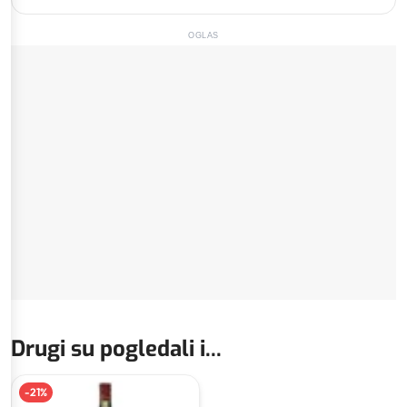
OGLAS
Drugi su pogledali i...
-
21
%