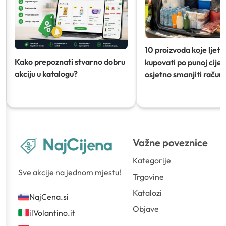
10 proizvoda koje ljeti
Kako prepoznati stvarno dobru
kupovati po punoj cijeni
akciju u katalogu?
osjetno smanjiti račun)
Važne poveznice
Kategorije
Sve akcije na jednom mjestu!
Trgovine
Katalozi
NajCena.si
Objave
ilVolantino.it