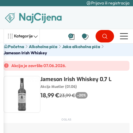
Prijava ili registracija
Kategorije
0
Početna
Alkoholna pića
Jaka alkoholna pića
Jameson Irish Whiskey
Akcija je završila 07.06.2026.
Jameson Irish Whiskey 0,7 L
Akcija Mueller (01.06)
18,99 €
23,99 €
-
20
%
OGLAS