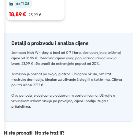
do 11.08
18,89 €
23,99 €
Detalji o proizvodu i analiza cijene
Jameson Irish Whiskey, u boci od 0,7 litara, dostupan je po sniženoj
cijeni od 18,99 €
.
Redovna cijena ovog popularnog irskog viskija
iznosi 23,99 €, što znači da ostvarujete popust od 20%
.
Jameson je poznat po svojoj glatkoći i blagom okusu, rezultat
trostruke destilacije, idealan za uživanje čistog ili u koktelima
.
Cijena
po litri iznosi 27,13 €
.
Ova ponuda je dostupna u odabranim poslovnicama
.
Uživajte u
vrhunskom irskom viskiju po povoljnoj cijeni i podijelite ga s
prijateljima.
Niste pronašli što ste tražili?