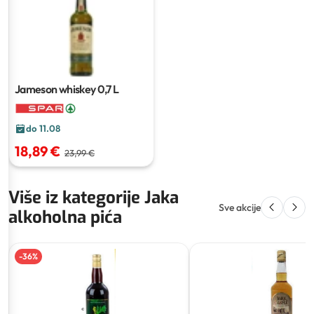
Jameson whiskey
0,7 L
do 11.08
18,89 €
23,99 €
Više iz kategorije Jaka
Sve akcije
alkoholna pića
-
36
%