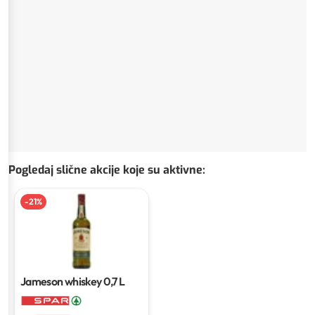
Pogledaj slične akcije koje su aktivne
:
-
21
%
Jameson whiskey
0,7 L