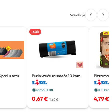
Sve akcije
-
60
%
5 pari u setu
Purio vreće za smeće
10 kom
Pizza mar
g
samo 11.08
10.08 do
0,67 €
4,79 €
1,69 €