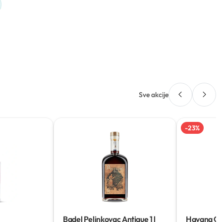
Sve akcije
-
23
%
Badel Pelinkovac Antique
1 l
Havana Cl