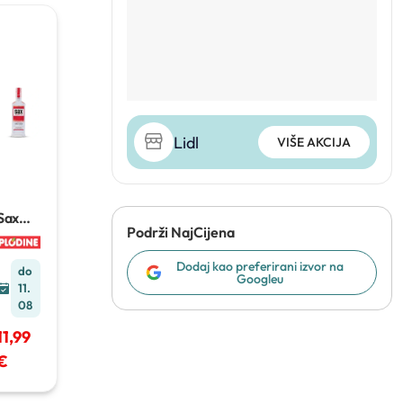
Lidl
VIŠE AKCIJA
Sax
Podrži NajCijena
Gin
1 l
Dodaj kao preferirani izvor na
do
Googleu
11.
08
11,99
€