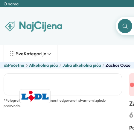
O nama
Sve
Kategorije
Početna
Alkoholna pića
Jaka alkoholna pića
Zachos Ouzo
*
Fotografija ne mora u potpunosti odgovarati stvarnom izgledu
Z
proizvoda.
6
Po