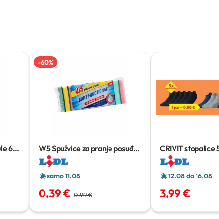
-
60
%
le
60
W5 Spužvice za pranje posuđa
CRIVIT stopalice
10 kom
samo 11.08
12.08 do 16.08
0,39 €
3,99 €
0,99 €