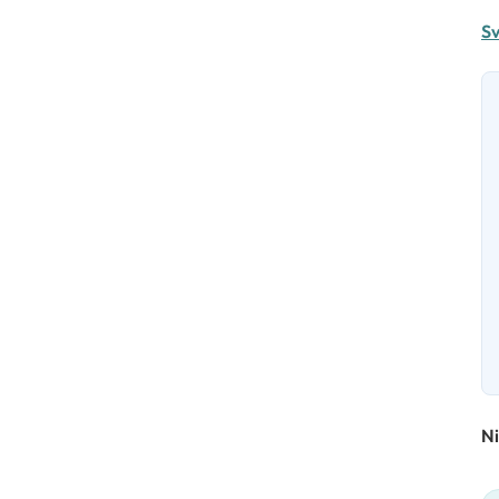
Sv
Ni