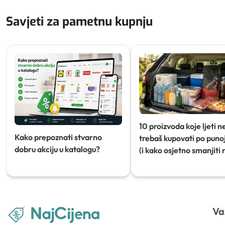
Savjeti za pametnu kupnju
10 proizvoda koje ljeti n
Kako prepoznati stvarno
trebaš kupovati po punoj
dobru akciju u katalogu?
(i kako osjetno smanjiti 
Va