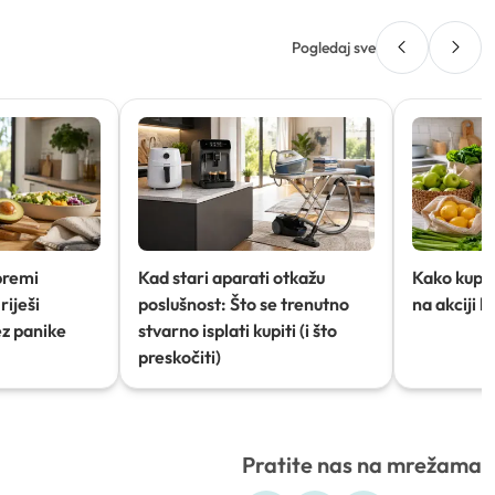
Pogledaj sve
premi
Kad stari aparati otkažu
Kako kupov
riješi
poslušnost: Što se trenutno
na akciji 
ez panike
stvarno isplati kupiti (i što
preskočiti)
Pratite nas na mrežama