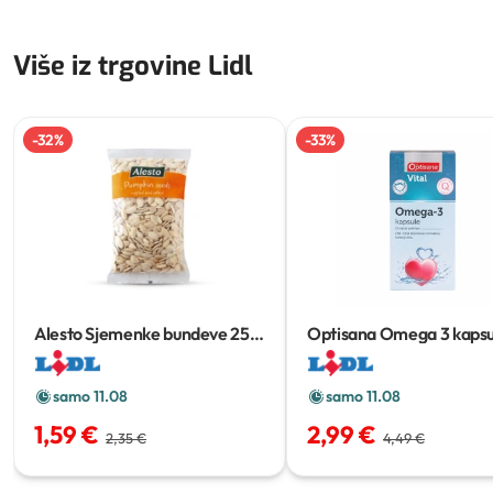
Više iz trgovine Lidl
-
32
%
-
33
%
Alesto Sjemenke bundeve
250
Optisana Omega 3 kapsu
g
kom
samo 11.08
samo 11.08
1,59 €
2,99 €
2,35 €
4,49 €