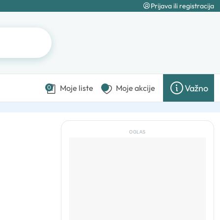
Prijava ili registracija
Važno
Moje liste
Moje akcije
0
OGLAS