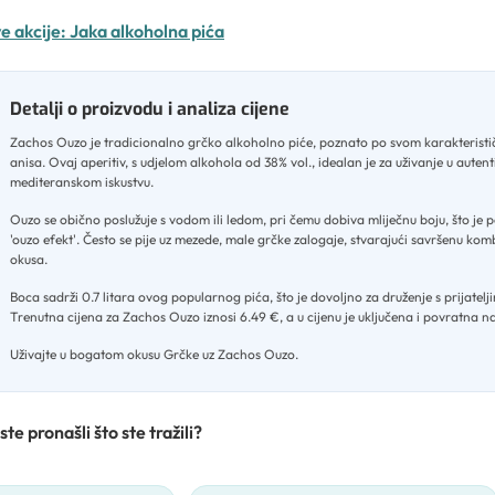
e akcije:
Jaka alkoholna pića
Detalji o proizvodu i analiza cijene
Zachos Ouzo je tradicionalno grčko alkoholno piće, poznato po svom karakterist
anisa
.
Ovaj aperitiv, s udjelom alkohola od 38% vol., idealan je za uživanje u aute
mediteranskom iskustvu
.
Ouzo se obično poslužuje s vodom ili ledom, pri čemu dobiva mliječnu boju, što je
'ouzo efekt'
.
Često se pije uz mezede, male grčke zalogaje, stvarajući savršenu kom
okusa
.
Boca sadrži 0.7 litara ovog popularnog pića, što je dovoljno za druženje s prijateljim
Trenutna cijena za Zachos Ouzo iznosi 6.49 €, a u cijenu je uključena i povratna 
Uživajte u bogatom okusu Grčke uz Zachos Ouzo.
ste pronašli što ste tražili?