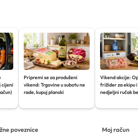
e
Pripremi se za produženi
Vikend akcije: O
 cijeni
vikend: Trgovine u subotu ne
frižider za ekipu i 
račun)
rade, kupuj planski
nedjeljni ručak b
žne poveznice
Moj račun