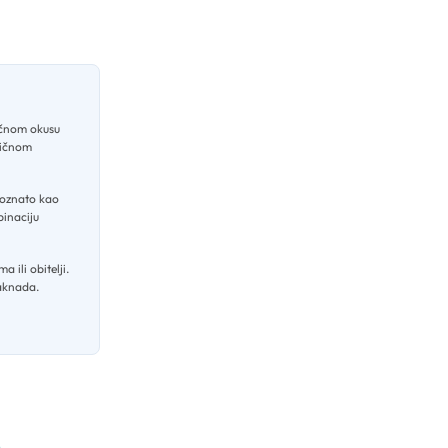
ičnom okusu
ntičnom
 poznato kao
binaciju
a ili obitelji
.
naknada
.