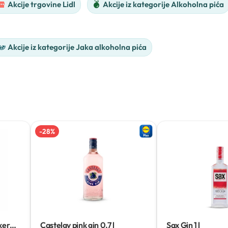
Akcije trgovine Lidl
Akcije iz kategorije Alkoholna pića
Akcije iz kategorije Jaka alkoholna pića
-
28
%
iker
Castelgy pink gin
0.7 l
Sax Gin
1 l