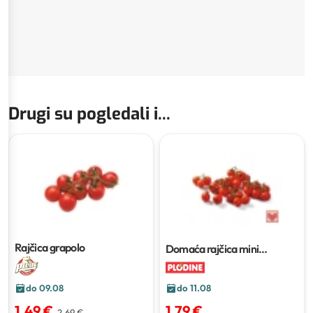
Drugi su pogledali i...
Rajčica grapolo
Domaća rajčica mini
grappolo
500 g
do 09.08
do 11.08
1,49 €
1,79 €
2,69 €