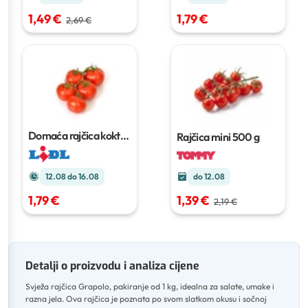
1,49 €
1,79 €
2,69 €
Domaća rajčica koktel
Rajčica mini
500 g
grappolo
500 g
12.08 do 16.08
do 12.08
1,79 €
1,39 €
2,19 €
Detalji o proizvodu i analiza cijene
Svježa rajčica Grapolo, pakiranje od 1 kg, idealna za salate, umake i
razna jela
.
Ova rajčica je poznata po svom slatkom okusu i sočnoj