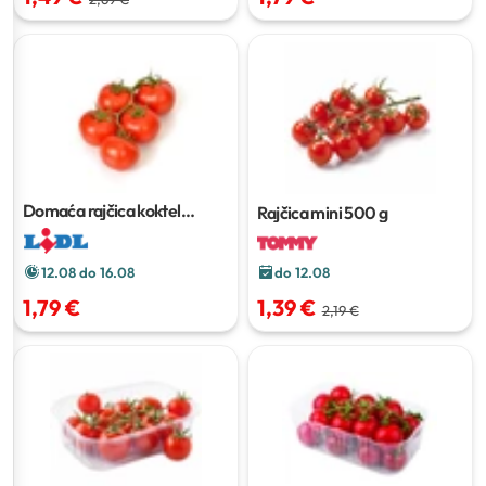
Domaća rajčica koktel
Rajčica mini
500 g
grappolo
500 g
12.08 do 16.08
do 12.08
1,79 €
1,39 €
2,19 €