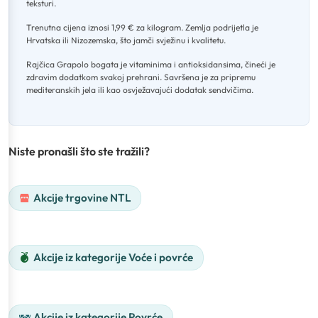
teksturi
.
Trenutna cijena iznosi 1,99 € za kilogram
.
Zemlja podrijetla je
Hrvatska ili Nizozemska, što jamči svježinu i kvalitetu
.
Rajčica Grapolo bogata je vitaminima i antioksidansima, čineći je
zdravim dodatkom svakoj prehrani
.
Savršena je za pripremu
mediteranskih jela ili kao osvježavajući dodatak sendvičima.
Niste pronašli što ste tražili?
Akcije trgovine NTL
Akcije iz kategorije Voće i povrće
Akcije iz kategorije Povrće