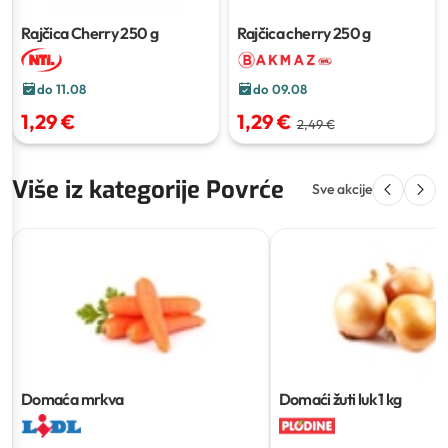
Rajčica Cherry
250 g
Rajčica cherry
250 g
do 11.08
do 09.08
1,29 €
1,29 €
2,49 €
Više iz kategorije Povrće
Sve akcije
Domaća mrkva
Domaći žuti luk
1 kg