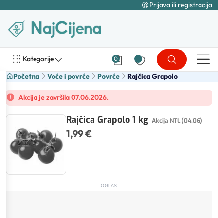
Prijava ili registracija
Kategorije
0
Početna
Voće i povrće
Povrće
Rajčica Grapolo
Akcija je završila 07.06.2026.
Rajčica Grapolo 1 kg
Akcija NTL (04.06)
1,99 €
OGLAS