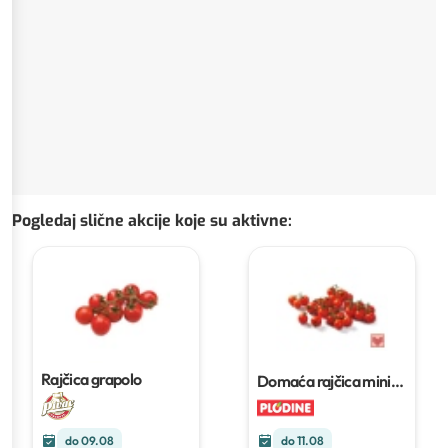
Pogledaj slične akcije koje su aktivne
:
Rajčica grapolo
Domaća rajčica mini
grappolo
500 g
do 09.08
do 11.08