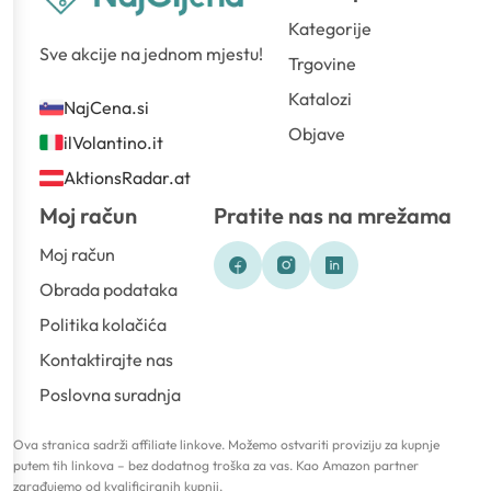
Kategorije
Sve akcije na jednom mjestu!
Trgovine
Katalozi
NajCena.si
Objave
ilVolantino.it
AktionsRadar.at
Moj račun
Pratite nas na mrežama
Moj račun
Obrada podataka
Politika kolačića
Kontaktirajte nas
Poslovna suradnja
Ova stranica sadrži affiliate linkove. Možemo ostvariti proviziju za kupnje
putem tih linkova – bez dodatnog troška za vas. Kao Amazon partner
zarađujemo od kvalificiranih kupnji.