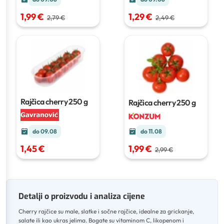
1,29 €
1,99 €
2,49 €
2,79 €
Rajčica cherry
250 g
Rajčica cherry
250 g
do 11.08
do 09.08
1,99 €
1,45 €
2,99 €
Detalji o proizvodu i analiza cijene
Cherry rajčice su male, slatke i sočne rajčice, idealne za grickanje,
salate ili kao ukras jelima
.
Bogate su vitaminom C, likopenom i