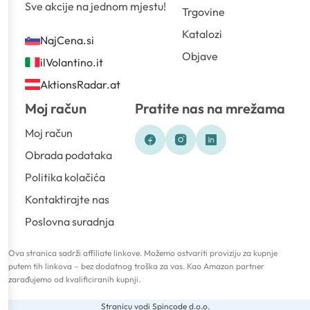
Sve akcije na jednom mjestu!
Trgovine
Katalozi
NajCena.si
Objave
ilVolantino.it
AktionsRadar.at
Moj račun
Pratite nas na mrežama
Moj račun
Obrada podataka
Politika kolačića
Kontaktirajte nas
Poslovna suradnja
Ova stranica sadrži affiliate linkove. Možemo ostvariti proviziju za kupnje
putem tih linkova – bez dodatnog troška za vas. Kao Amazon partner
zarađujemo od kvalificiranih kupnji.
Stranicu vodi Spincode d.o.o.