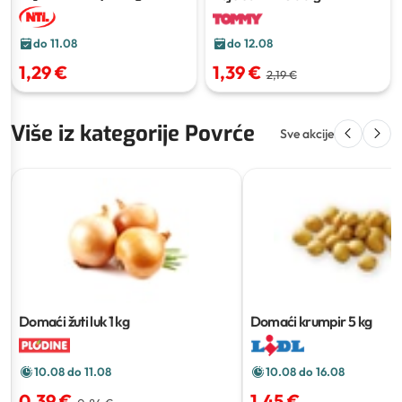
do 11.08
do 12.08
1,29 €
1,39 €
2,19 €
Više iz kategorije Povrće
Sve akcije
Domaći žuti luk
1 kg
Domaći krumpir
5 kg
10.08 do 11.08
10.08 do 16.08
0,39 €
1,45 €