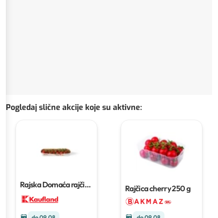
Pogledaj slične akcije koje su aktivne
:
Rajska Domaća rajčica
Rajčica cherry
250 g
cherry Sunstream
250
g
do 09.08
do 09.08