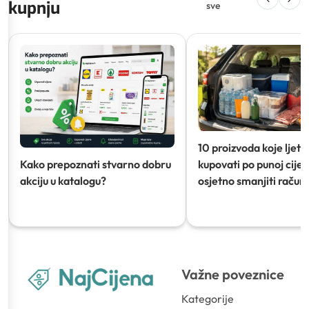
kupnju
sve
10 proizvoda koje ljeti
Kako prepoznati stvarno dobru
kupovati po punoj cijeni
akciju u katalogu?
osjetno smanjiti račun)
Važne poveznice
Kategorije