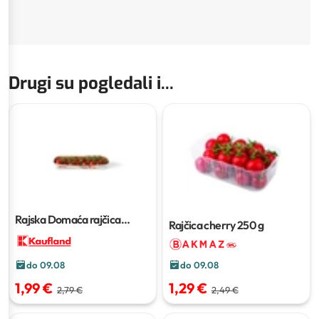
Drugi su pogledali i...
Rajska Domaća rajčica
Rajčica cherry
250 g
cherry Sunstream
250 g
do 09.08
do 09.08
1,29 €
1,99 €
2,49 €
2,79 €