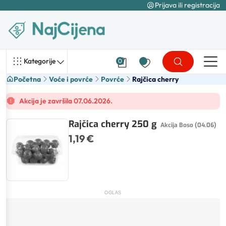
Prijava ili registracija
Kategorije
0
Početna
Voće i povrće
Povrće
Rajčica cherry
Akcija je završila 07.06.2026.
Rajčica cherry 250 g
Akcija Boso (04.06)
1,19 €
OGLAS