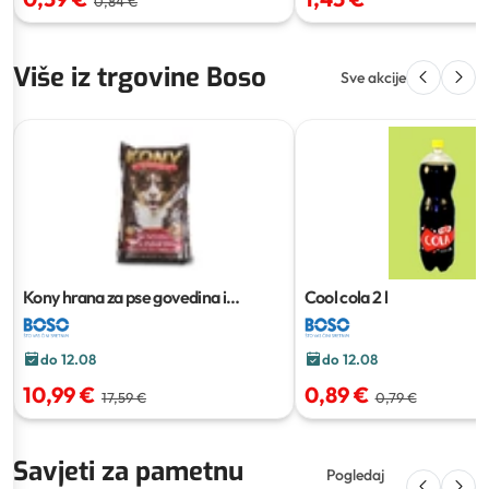
0,84 €
Više iz trgovine Boso
Sve akcije
Kony hrana za pse govedina i
Cool cola
2 l
svinjetina
7 kg
do 12.08
do 12.08
10,99 €
0,89 €
17,59 €
0,79 €
Savjeti za pametnu
Pogledaj