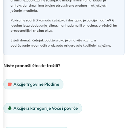
aromi, nezaobilazan je sastojak u mnogim kuhinjama
.
Bogat je
antioksidansima i ima brojne zdravstvene prednosti, uključujući
jačanje imuniteta
.
Pakiranje sadrži 3 komada češnjaka i dostupno je po cijeni od 1.49 €
.
Idealan je za dodavanje jelima, marinadama ili umacima, pružajući im
prepoznatljiv i snažan okus
.
Svježi domaći češnjak podiže svako jelo na višu razinu, a
podržavanjem domaćih proizvoda osiguravate kvalitetu i svježinu.
Niste pronašli što ste tražili?
Akcije trgovine Plodine
Akcije iz kategorije Voće i povrće