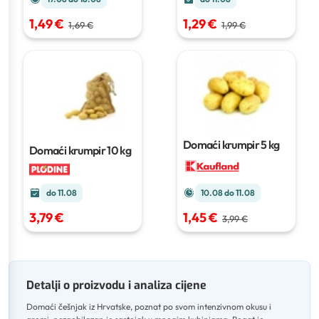
1,49 €
1,29 €
1,69 €
1,99 €
Domaći krumpir
5 kg
Domaći krumpir
10 kg
do 11.08
10.08 do 11.08
3,79 €
1,45 €
3,99 €
Detalji o proizvodu i analiza cijene
Domaći češnjak iz Hrvatske, poznat po svom intenzivnom okusu i