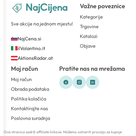
Važne poveznice
Kategorije
Sve akcije na jednom mjestu!
Trgovine
Katalozi
NajCena.si
Objave
ilVolantino.it
AktionsRadar.at
Moj račun
Pratite nas na mrežama
Moj račun
Obrada podataka
Politika kolačića
Kontaktirajte nas
Poslovna suradnja
Ova stranica sadrži affiliate linkove. Možemo ostvariti proviziju za kupnje