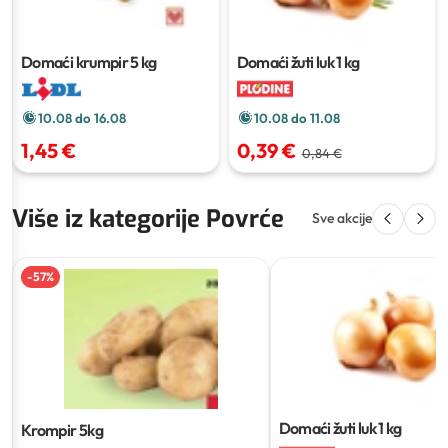
Domaći krumpir
5 kg
Domaći žuti luk
1 kg
10.08 do 16.08
10.08 do 11.08
1,45 €
0,39 €
0,84 €
Više iz kategorije Povrće
Sve akcije
-
57
%
Domaći žuti luk
1 kg
Krompir
5kg