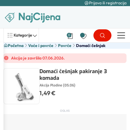
Prijava ili registracija
Kategorije
0
Početna
Voće i povrće
Povrće
Domaći češnjak
Akcija je završila 07.06.2026.
Domaći češnjak pakiranje 3
komada
Akcija Plodine (05.06)
1,49 €
OGLAS