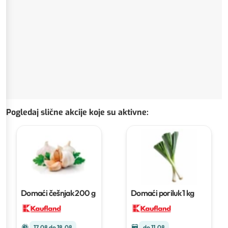
Pogledaj slične akcije koje su aktivne
:
Domaći češnjak
200 g
Domaći poriluk
1 kg
17.08 do 18.08
do 11.08