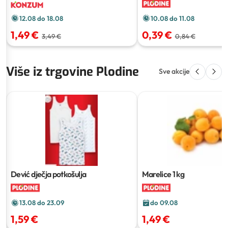
10.08 do 11.08
12.08 do 18.08
0,39 €
1,49 €
0,84 €
3,49 €
Više iz trgovine Plodine
Sve akcije
Dević dječja potkošulja
Marelice
1 kg
13.08 do 23.09
do 09.08
1,59 €
1,49 €