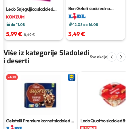
Bon Gelati sladoled na
Ledo Snjeguljica sladoled
štapiću XXL
8 x 100 ml
12x65ml (780ml)
do 11.08
12.08 do 16.08
5,99 €
3,49 €
8,49 €
Više iz kategorije Sladoledi
Sve akcije
i deserti
-
40
%
Gelatelli Premium kornet sladoled
6
Ledo Quattro sladoled
80
x 120 ml