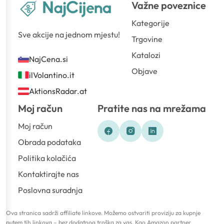
Važne poveznice
Kategorije
Sve akcije na jednom mjestu!
Trgovine
Katalozi
NajCena.si
Objave
ilVolantino.it
AktionsRadar.at
Moj račun
Pratite nas na mrežama
Moj račun
Obrada podataka
Politika kolačića
Kontaktirajte nas
Poslovna suradnja
Ova stranica sadrži affiliate linkove. Možemo ostvariti proviziju za kupnje
putem tih linkova – bez dodatnog troška za vas. Kao Amazon partner