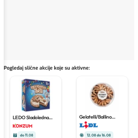
Pogledaj slične akcije koje su aktivne
:
Gelatelli/Ballino
LEDO Sladoledna
sladoledna torta
2 l
rođendanska torta
1 kg
do 11.08
12.08 do 16.08