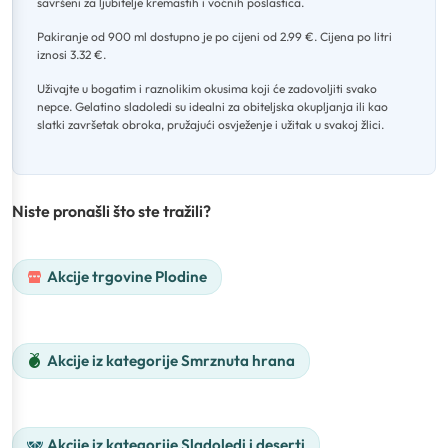
savršeni za ljubitelje kremastih i voćnih poslastica
.
Pakiranje od 900 ml dostupno je po cijeni od 2.99 €
.
Cijena po litri
iznosi 3.32 €
.
Uživajte u bogatim i raznolikim okusima koji će zadovoljiti svako
nepce
.
Gelatino sladoledi su idealni za obiteljska okupljanja ili kao
slatki završetak obroka, pružajući osvježenje i užitak u svakoj žlici.
Niste pronašli što ste tražili?
Akcije trgovine Plodine
Akcije iz kategorije Smrznuta hrana
Akcije iz kategorije Sladoledi i deserti