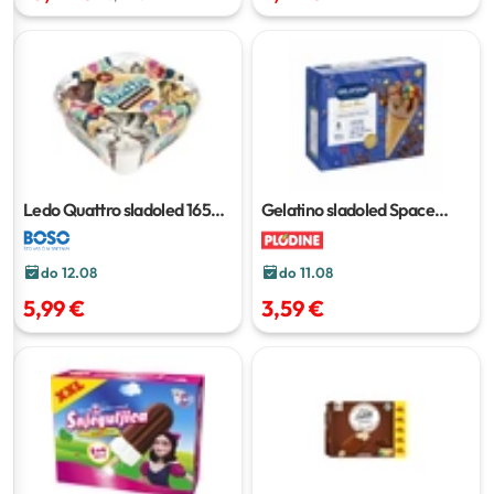
Ledo Quattro sladoled
1650
Gelatino sladoled Space
ml
Bons
6 x 120 ml
do 12.08
do 11.08
5,99 €
3,59 €