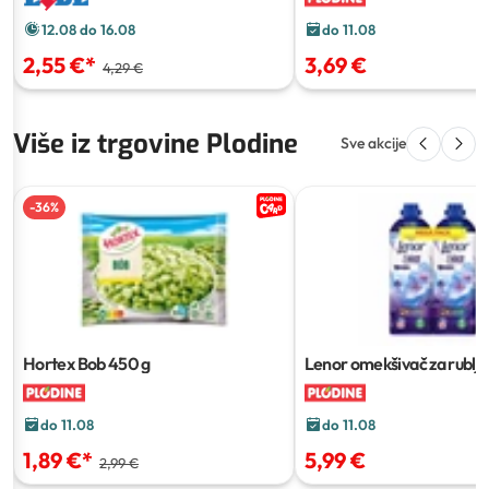
12.08 do 16.08
do 11.08
2,55 €
*
3,69 €
4,29 €
Više iz trgovine Plodine
Sve akcije
-
36
%
Hortex Bob
450 g
Lenor omekšivač za rublje
ili 2 x 1,239 ml
do 11.08
do 11.08
1,89 €
*
5,99 €
2,99 €