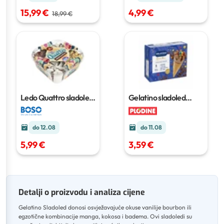
15,99 €
4,99 €
18,99 €
Ledo Quattro sladoled
Gelatino sladoled
1650 ml
Space Bons
6 x 120 ml
do 12.08
do 11.08
5,99 €
3,59 €
Detalji o proizvodu i analiza cijene
Gelatino Sladoled donosi osvježavajuće okuse vanilije bourbon ili
egzotične kombinacije manga, kokosa i badema
.
Ovi sladoledi su