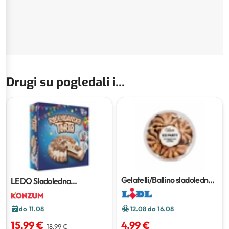
Drugi su pogledali i...
Gelatelli/Ballino sladoledna
LEDO Sladoledna
torta
2 l
rođendanska torta
1 kg
do 11.08
12.08 do 16.08
15,99 €
4,99 €
18,99 €