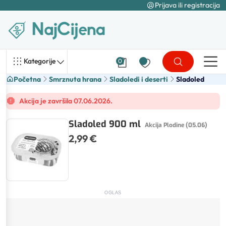
Prijava ili registracija
Kategorije
0
Početna
Smrznuta hrana
Sladoledi i deserti
Sladoled
Akcija je završila 07.06.2026.
Sladoled 900 ml
Akcija Plodine (05.06)
2,99 €
OGLAS