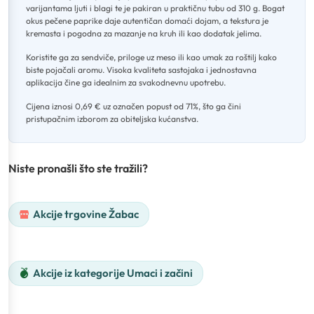
varijantama ljuti i blagi te je pakiran u praktičnu tubu od 310 g
.
Bogat
okus pečene paprike daje autentičan domaći dojam, a tekstura je
kremasta i pogodna za mazanje na kruh ili kao dodatak jelima
.
Koristite ga za sendviče, priloge uz meso ili kao umak za roštilj kako
biste pojačali aromu
.
Visoka kvaliteta sastojaka i jednostavna
aplikacija čine ga idealnim za svakodnevnu upotrebu
.
Cijena iznosi 0,69 € uz označen popust od 71%, što ga čini
pristupačnim izborom za obiteljska kućanstva.
Niste pronašli što ste tražili?
Akcije trgovine Žabac
Akcije iz kategorije Umaci i začini