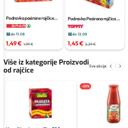
Podravka pasirane rajčice
Podravka Pasirana rajčica
3 x
600 g
200 g
do 11.08
do 12.08
1,49 €
1,45 €
1,99 €
2,29 €
Više iz kategorije Proizvodi
Sve akcije
od rajčice
-
29
%