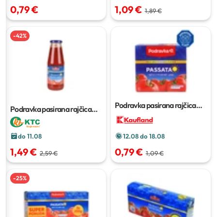
0,79 €
1,09 €
1,89 €
-
42
%
Podravka pasirana rajčica
Podravka pasirana rajčica
500 g
680 g
do 11.08
12.08 do 18.08
1,49 €
0,79 €
2,59 €
1,09 €
-
25
%