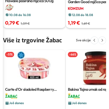
Hawaiki pasirana rajčica
500g
Garden Good rajčica pasl
10.08 do 16.08
12.08 do 18.08
0,79 €
1,19 €
1,09 €
1,69 €
Više iz trgovine Žabac
Sve akcije
-
51
%
-
66
%
Carte d'Or sladoled Raspberry
Bakina Tajna umak od rajčic
Spritz i Pistachio Delight
825 g
300 g
Još danas
Još danas