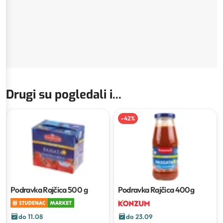
Drugi su pogledali i...
-
42
%
Podravka Rajčica
500 g
Podravka Rajčica
400g
do 11.08
do 23.09