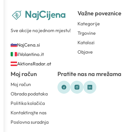
Važne poveznice
Kategorije
Sve akcije na jednom mjestu!
Trgovine
Katalozi
NajCena.si
Objave
ilVolantino.it
AktionsRadar.at
Moj račun
Pratite nas na mrežama
Moj račun
Obrada podataka
Politika kolačića
Kontaktirajte nas
Poslovna suradnja