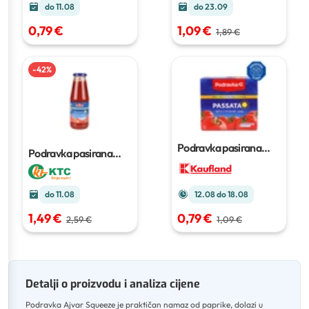
do 11.08
do 23.09
0,79 €
1,09 €
1,89 €
-
42
%
Podravka pasirana
Podravka pasirana
rajčica
500 g
rajčica
680 g
do 11.08
12.08 do 18.08
1,49 €
0,79 €
2,59 €
1,09 €
Detalji o proizvodu i analiza cijene
Podravka Ajvar Squeeze je praktičan namaz od paprike, dolazi u