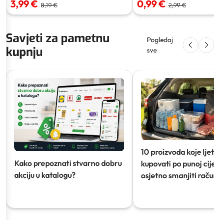
3,99 €
0,99 €
8,19 €
2,99 €
Savjeti za pametnu
Pogledaj
kupnju
sve
10 proizvoda koje ljeti
Kako prepoznati stvarno dobru
kupovati po punoj cijeni
akciju u katalogu?
osjetno smanjiti račun)