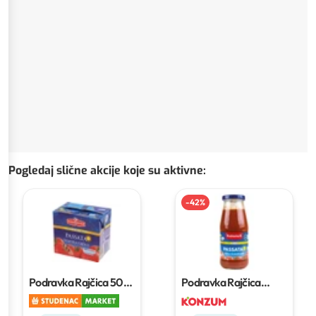
Pogledaj slične akcije koje su aktivne
:
-
42
%
Podravka Rajčica
500
Podravka Rajčica
g
400g