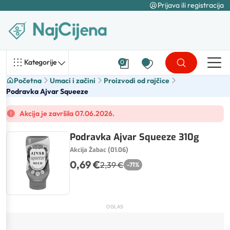
Prijava ili registracija
Kategorije
0
Početna
Umaci i začini
Proizvodi od rajčice
Podravka Ajvar Squeeze
Akcija je završila 07.06.2026.
Podravka Ajvar Squeeze 310g
Akcija Žabac (01.06)
0,69 €
2,39 €
-
71
%
OGLAS