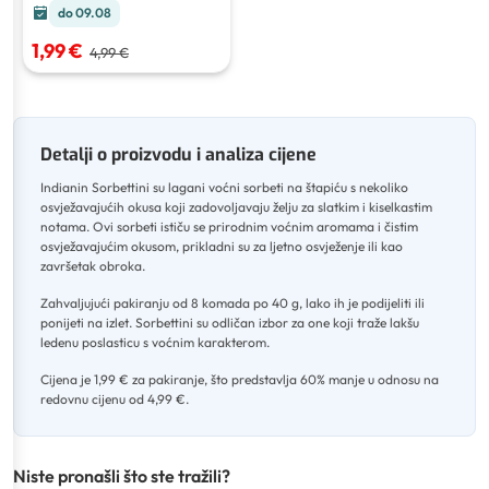
do 09.08
1,99 €
4,99 €
Detalji o proizvodu i analiza cijene
Indianin Sorbettini su lagani voćni sorbeti na štapiću s nekoliko
osvježavajućih okusa koji zadovoljavaju želju za slatkim i kiselkastim
notama
.
Ovi sorbeti ističu se prirodnim voćnim aromama i čistim
osvježavajućim okusom, prikladni su za ljetno osvježenje ili kao
završetak obroka
.
Zahvaljujući pakiranju od 8 komada po 40 g, lako ih je podijeliti ili
ponijeti na izlet
.
Sorbettini su odličan izbor za one koji traže lakšu
ledenu poslasticu s voćnim karakterom
.
Cijena je 1,99 € za pakiranje, što predstavlja 60% manje u odnosu na
redovnu cijenu od 4,99 €.
Niste pronašli što ste tražili?