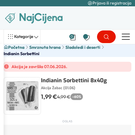
Prijava ili registracija
Kategorije
0
Početna
Smrznuta hrana
Sladoledi i deserti
Indianin Sorbettini
Akcija je završila 07.06.2026.
Indianin Sorbettini 8x40g
Akcija Žabac (01.06)
1,99 €
4,99 €
-
60
%
OGLAS