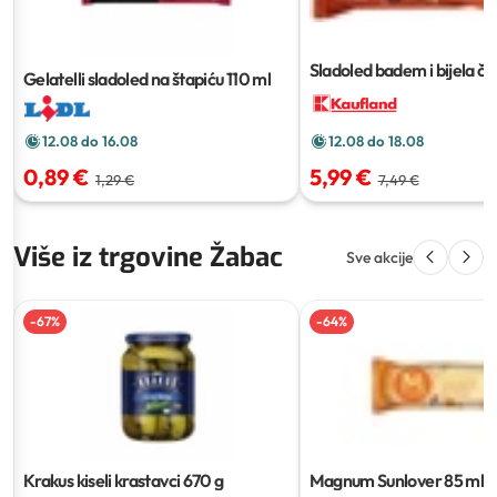
Sladoled badem i bijela č
Gelatelli sladoled na štapiću
110 ml
pakiranje
16x50 ml
12.08 do 16.08
12.08 do 18.08
0,89 €
5,99 €
1,29 €
7,49 €
Više iz trgovine Žabac
Sve akcije
-
67
%
-
64
%
Krakus kiseli krastavci
670 g
Magnum Sunlover
85 ml