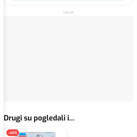
OGLAS
Drugi su pogledali i...
-
60
%