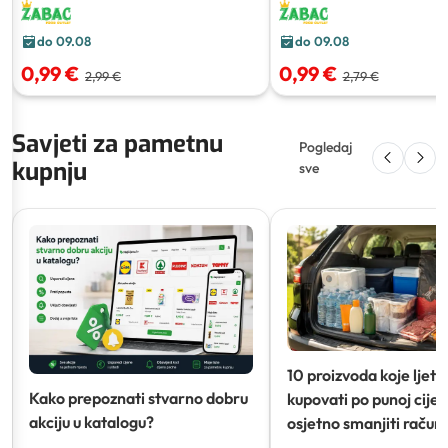
do 09.08
do 09.08
0,99 €
0,99 €
2,99 €
2,79 €
Savjeti za pametnu
Pogledaj
kupnju
sve
10 proizvoda koje ljeti
Kako prepoznati stvarno dobru
kupovati po punoj cijeni
akciju u katalogu?
osjetno smanjiti račun)