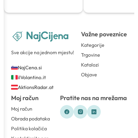
Važne poveznice
Kategorije
Sve akcije na jednom mjestu!
Trgovine
Katalozi
NajCena.si
Objave
ilVolantino.it
AktionsRadar.at
Moj račun
Pratite nas na mrežama
Moj račun
Obrada podataka
Politika kolačića