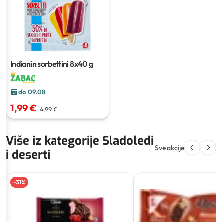
Indianin sorbettini
8x40 g
do 09.08
1,99 €
4,99 €
Više iz kategorije Sladoledi
Sve akcije
i deserti
-
31
%