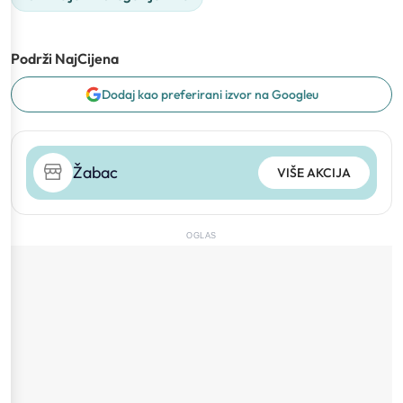
Podrži NajCijena
Dodaj kao preferirani izvor na Googleu
Žabac
VIŠE AKCIJA
OGLAS