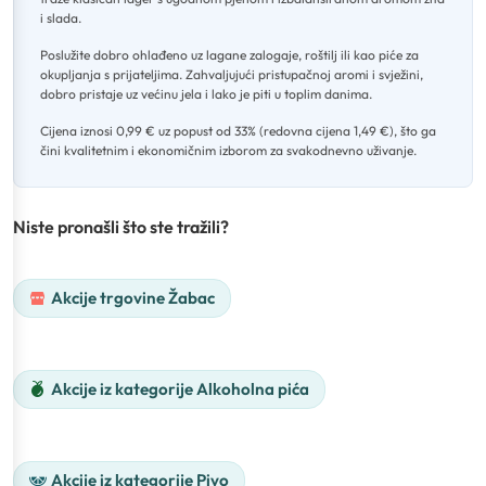
i slada
.
Poslužite dobro ohlađeno uz lagane zalogaje, roštilj ili kao piće za
okupljanja s prijateljima
.
Zahvaljujući pristupačnoj aromi i svježini,
dobro pristaje uz većinu jela i lako je piti u toplim danima
.
Cijena iznosi 0,99 € uz popust od 33% (redovna cijena 1,49 €), što ga
čini kvalitetnim i ekonomičnim izborom za svakodnevno uživanje.
Niste pronašli što ste tražili?
Akcije trgovine Žabac
Akcije iz kategorije Alkoholna pića
Akcije iz kategorije Pivo