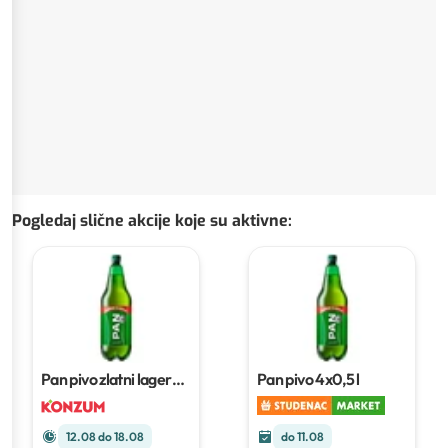
Pogledaj slične akcije koje su aktivne
:
Pan pivo zlatni lager
Pan pivo
4x0,5 l
0,5 l
12.08 do 18.08
do 11.08