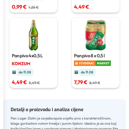
0,99 €
4,49 €
1,25 €
Pan pivo
4x0,5 L
Pan pivo
8 x 0,5 l
do 11.08
do 11.08
4,49 €
7,79 €
5,49 €
8,49 €
Detalji o proizvodu i analiza cijene
Pan Lager Zlatni je osvježavajuće svijetlo pivo s karakterističnom,
blago gorkastom notom hmelja i punim tijelom
.
Idealno je za one koji
traže klasičan lager s ugodnom pjenom i izbalansiranom aromom žita