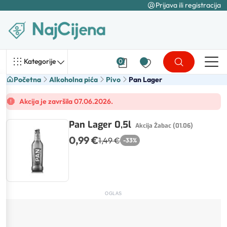
Prijava ili registracija
Kategorije
0
Početna
Alkoholna pića
Pivo
Pan Lager
Akcija je završila 07.06.2026.
Pan Lager 0,5l
Akcija Žabac (01.06)
0,99 €
1,49 €
-
33
%
OGLAS