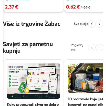
2,37 €
0,62 €
1,09 €
Više iz trgovine Žabac
Sve akcije
Savjeti za pametnu
Pogledaj
kupnju
sve
10 proizvoda koje ljeti
Kako prepoznati stvarno dobru
kupovati po punoj cijeni