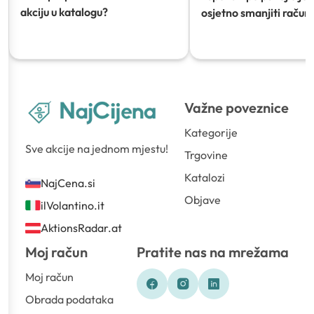
akciju u katalogu?
osjetno smanjiti račun)
Važne poveznice
Kategorije
Sve akcije na jednom mjestu!
Trgovine
Katalozi
NajCena.si
Objave
ilVolantino.it
AktionsRadar.at
Moj račun
Pratite nas na mrežama
Moj račun
Obrada podataka