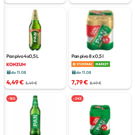
Pan pivo
4x0,5 L
Pan pivo
8 x 0,5 l
do 11.08
do 11.08
4,49 €
7,79 €
5,49 €
8,49 €
-
16
%
-
24
%