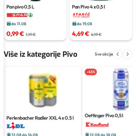
Pan pivo
0,5 L
Pan Pivo
4 x 0,5 l
do 11.08
do 19.08
0,99 €
4,69 €
1,19 €
6,19 €
Više iz kategorije Pivo
Sve akcije
-
43
%
Oettinger Pivo
0,5 l
Perlenbacher Radler XXL
4 x 0.5 l
12.08 do 16.08
12.08 do 18.08