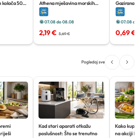
h kolača
500
Athena mješavina morskih
Gazirana v
plodova za rižoto
300 g
limeta
1,5 l
07.08 do 08.08
07.08 do
2,19 €
0,69 €
3,69 €
Pogledaj sve
premi
Kad stari aparati otkažu
Kako kupov
riješi
poslušnost: Što se trenutno
na akciji 