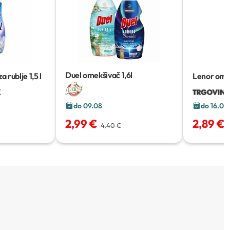
Duel omekšivač
1,6l
a rublje
1,5 l
Lenor omek
ml - 798 m
do 09.08
do 16.08
2,99 €
2,89 €
4,40 €