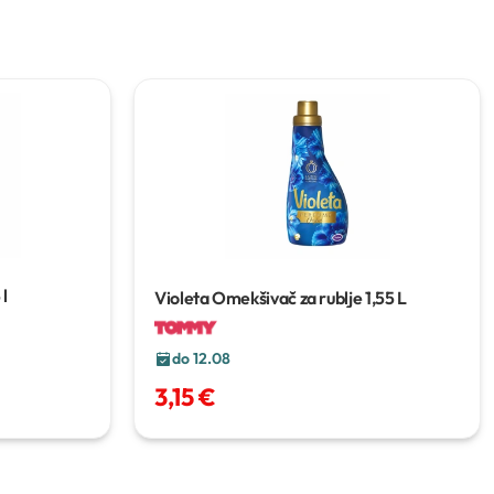
 l
Violeta Omekšivač za rublje
1,55 L
do 12.08
3,15 €