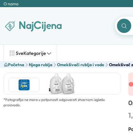
O nama
Sve
Kategorije
Početna
Njega rublja
Omekšivači rublja i vode
Omekšivač za
*
Fotografija ne mora u potpunosti odgovarati stvarnom izgledu
O
proizvoda.
1
Po