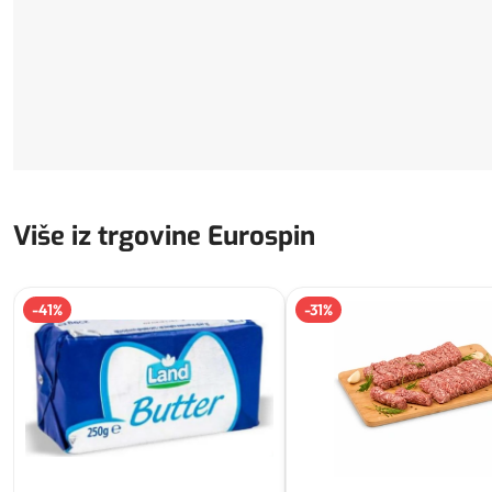
Više iz trgovine Eurospin
-
41
%
-
31
%