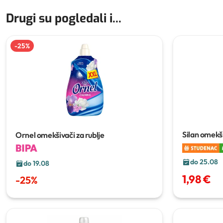
Drugi su pogledali i...
-
25
%
Silan omekši
Ornel omekšivači za rublje
do 25.08
do 19.08
1,98 €
-
25
%