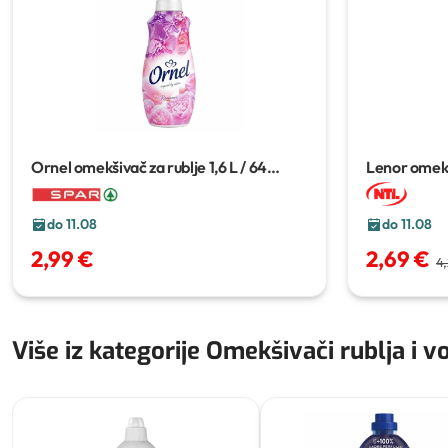
Ornel omekšivač za rublje
1,6 L / 64
Lenor omekš
pranja
do 11.08
do 11.08
2,99 €
2,69 €
4
Više iz kategorije Omekšivači rublja i v