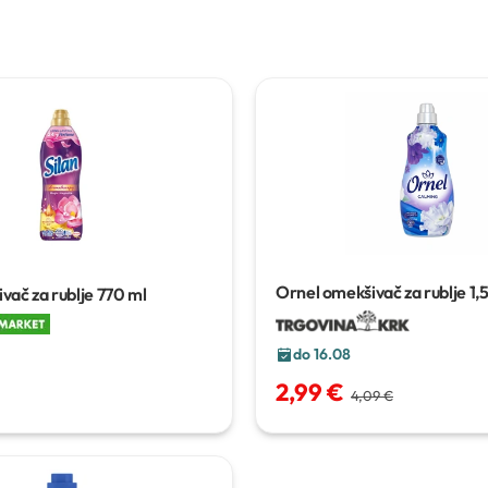
Ornel omekšivač za rublje
1,5
vač za rublje
770 ml
do 16.08
2,99 €
4,09 €