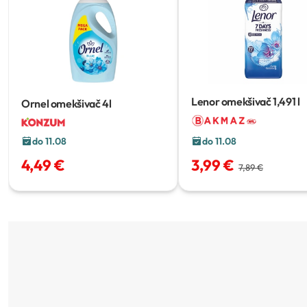
Lenor omekšivač
1,491 l
Ornel omekšivač
4l
do 11.08
do 11.08
4,49 €
3,99 €
7,89 €