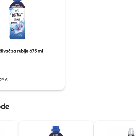
ivač za rublje
675 ml
,29 €
ode