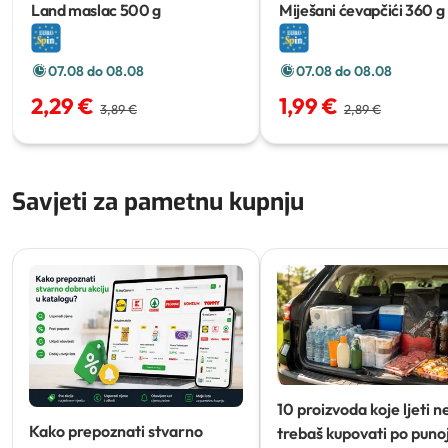
Land maslac
500 g
Miješani ćevapčići
360 g
07.08 do 08.08
07.08 do 08.08
2,29 €
1,99 €
3,89 €
2,89 €
Savjeti za pametnu kupnju
10 proizvoda koje ljeti n
Kako prepoznati stvarno
trebaš kupovati po punoj