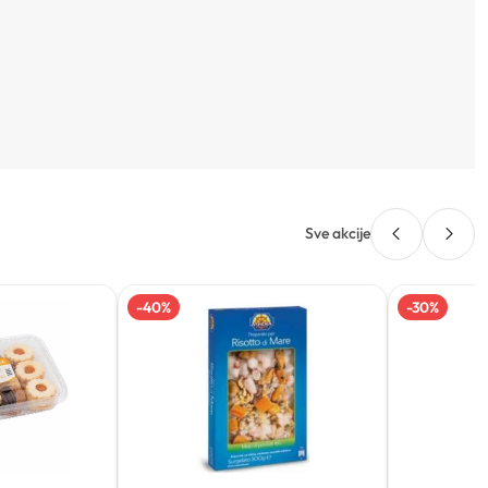
Sve akcije
-
40
%
-
30
%