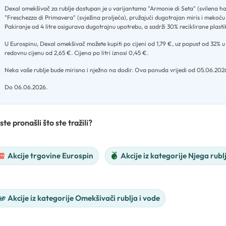
Dexal omekšivač za rublje dostupan je u varijantama "Armonie di Seta" (svilena ha
"Freschezza di Primavera" (svježina proljeća), pružajući dugotrajan miris i mekoću
Pakiranje od 4 litre osigurava dugotrajnu upotrebu, a sadrži 30% reciklirane plasti
U Eurospinu, Dexal omekšivač možete kupiti po cijeni od 1,79 €, uz popust od 32% 
redovnu cijenu od 2,65 €
.
Cijena po litri iznosi 0,45 €
.
Neka vaše rublje bude mirisno i nježno na dodir
.
Ova ponuda vrijedi od 05.06.202
Do 06.06.2026.
ste pronašli što ste tražili?
Akcije trgovine Eurospin
Akcije iz kategorije Njega rubl
Akcije iz kategorije Omekšivači rublja i vode