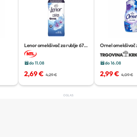
Lenor omekšivač za rublje
675
Ornel omekšivač z
ml
do 11.08
do 16.08
2,69 €
2,99 €
4,29 €
4,09 €
OGLAS