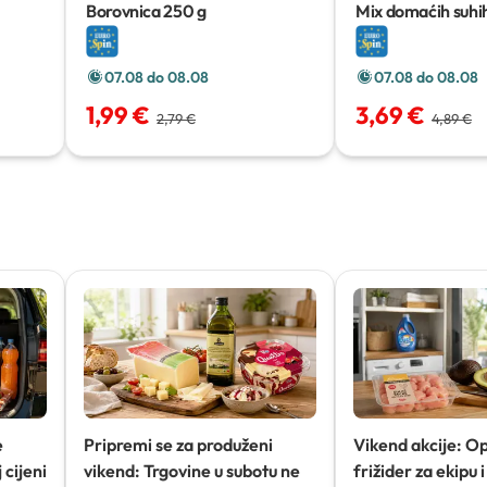
Borovnica
250 g
Mix domaćih suhi
g
07.08 do 08.08
07.08 do 08.08
1,99 €
3,69 €
2,79 €
4,89 €
e
Pripremi se za produženi
Vikend akcije: O
 cijeni
vikend: Trgovine u subotu ne
frižider za ekipu i 