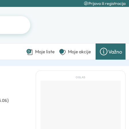
Prijava ili registracija
Važno
Moje liste
Moje akcije
0
OGLAS
5.06)