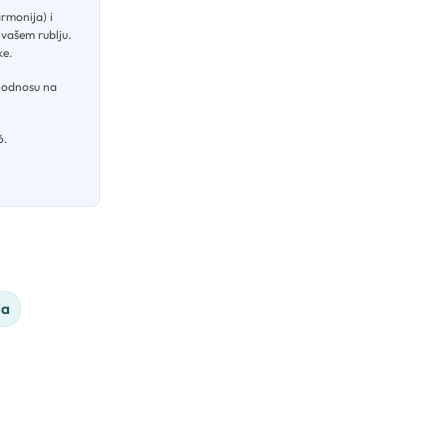
rmonija) i
 vašem rublju
.
ke
.
u odnosu na
6
.
ja