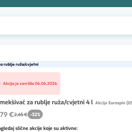
 rublje ruža/cvjetni
Akcija je završila 06.06.2026.
mekšivač za rublje ruža/cvjetni 4 l
Akcija Eurospin (0
,79 €
2,65 €
-
32
%
gledaj slične akcije koje su aktivne
: