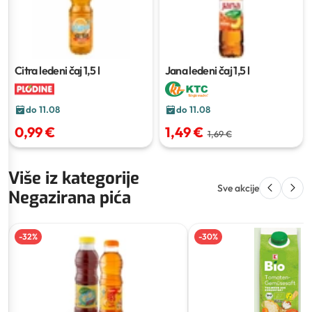
Citra ledeni čaj
1,5 l
Jana ledeni čaj
1,5 l
do 11.08
do 11.08
0,99 €
1,49 €
1,69 €
Više iz kategorije
Sve akcije
Negazirana pića
-
32
%
-
30
%