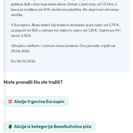
gašenje žeđi u bilo koje doba dana
.
Dolazi u pakiranju od 1,5 litre, a
boca je izrađena od 40% reciklirane plastike, što doprinosi očuvanju
okoliša
.
U Eurospinu, Blues ledeni čaj breskva dostupan je po cijeni od 0,79 €,
uz popust od 36% u odnosu na redovnu cijenu od 1,25 €
.
Cijena po litri
iznosi 0,53 €
.
Uživajte u slatkom i voćnom okusu breskve
.
Ova ponuda vrijedi od
05.06.2026
.
Do 06.06.2026.
Niste pronašli što ste tražili?
Akcije trgovine Eurospin
Akcije iz kategorije Bezalkoholna pića