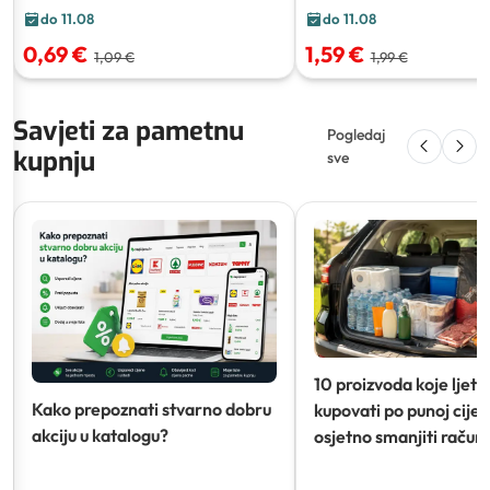
do 11.08
do 11.08
0,69 €
1,59 €
1,09 €
1,99 €
Savjeti za pametnu
Pogledaj
kupnju
sve
10 proizvoda koje ljeti
Kako prepoznati stvarno dobru
kupovati po punoj cijeni
akciju u katalogu?
osjetno smanjiti račun)