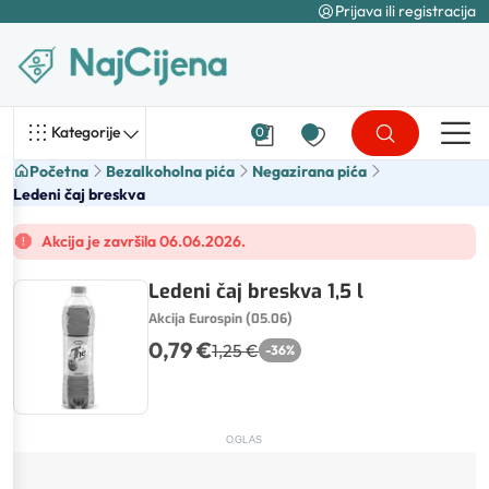
Prijava ili registracija
Kategorije
0
Početna
Bezalkoholna pića
Negazirana pića
Ledeni čaj breskva
Akcija je završila 06.06.2026.
Ledeni čaj breskva 1,5 l
Akcija Eurospin (05.06)
0,79 €
1,25 €
-
36
%
OGLAS