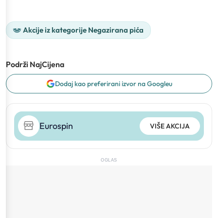
Akcije iz kategorije Negazirana pića
Podrži NajCijena
Dodaj kao preferirani izvor na Googleu
Eurospin
VIŠE AKCIJA
OGLAS