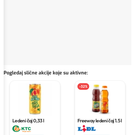
Pogledaj slične akcije koje su aktivne
:
-
32
%
Ledeni čaj
0,33 l
Freeway ledeni čaj
1.5 l