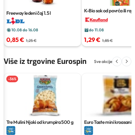
K-Bio sok od povrća ili rajč
Freeway ledeni čaj
1.5 l
10.08 do 16.08
do 11.08
0,85 €
1,29 €
1,25 €
1,85 €
Više iz trgovine Eurospin
Sve akcije
-
36
%
Tre Mulini Njoki od krumpira
500 g
Euro Taste mini kroasani
1