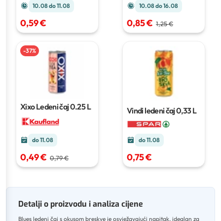
10.08 do 11.08
10.08 do 16.08
0,59 €
0,85 €
1,25 €
-
37
%
Xixo Ledeni čaj
0.25 L
Vindi ledeni čaj
0,33 L
do 11.08
do 11.08
0,75 €
0,49 €
0,79 €
Detalji o proizvodu i analiza cijene
Blues ledeni čaj s okusom breskve je osvježavajući napitak, idealan za