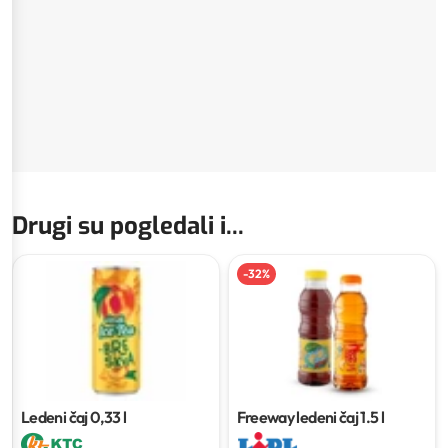
Drugi su pogledali i...
-
32
%
Ledeni čaj
0,33 l
Freeway ledeni čaj
1.5 l