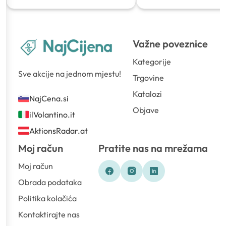
Važne poveznice
Kategorije
Sve akcije na jednom mjestu!
Trgovine
Katalozi
NajCena.si
Objave
ilVolantino.it
AktionsRadar.at
Moj račun
Pratite nas na mrežama
Moj račun
Obrada podataka
Politika kolačića
Kontaktirajte nas