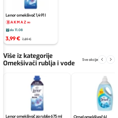
Lenor omekšivač
1,491 l
do 11.08
3,99 €
7,89 €
Više iz kategorije
Sve akcije
Omekšivači rublja i vode
Lenor omekšivač za rublje
675 ml
Ornel omekšivač
4l