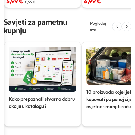
5,99 €
6,99 €
8,99 €
Savjeti za pametnu
Pogledaj
kupnju
sve
10 proizvoda koje ljeti
Kako prepoznati stvarno dobru
kupovati po punoj cijeni
akciju u katalogu?
osjetno smanjiti račun)