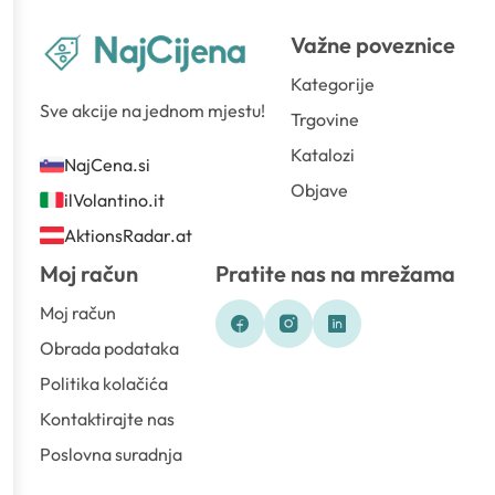
Važne poveznice
Kategorije
Sve akcije na jednom mjestu!
Trgovine
Katalozi
NajCena.si
Objave
ilVolantino.it
AktionsRadar.at
Moj račun
Pratite nas na mrežama
Moj račun
Obrada podataka
Politika kolačića
Kontaktirajte nas
Poslovna suradnja