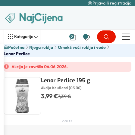
Prijava ili registracija
Kategorije
0
Početna
Njega rublja
Omekšivači rublja i vode
Lenor Perlice
Akcija je završila 06.06.2026.
Lenor Perlice 195 g
Akcija Kaufland (05.06)
3,99 €
7,39 €
OGLAS