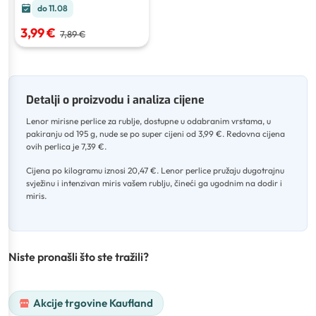
do 11.08
3,99 €
7,89 €
Detalji o proizvodu i analiza cijene
Lenor mirisne perlice za rublje, dostupne u odabranim vrstama, u
pakiranju od 195 g, nude se po super cijeni od 3,99 €
.
Redovna cijena
ovih perlica je 7,39 €
.
Cijena po kilogramu iznosi 20,47 €
.
Lenor perlice pružaju dugotrajnu
svježinu i intenzivan miris vašem rublju, čineći ga ugodnim na dodir i
miris.
Niste pronašli što ste tražili?
Akcije trgovine Kaufland