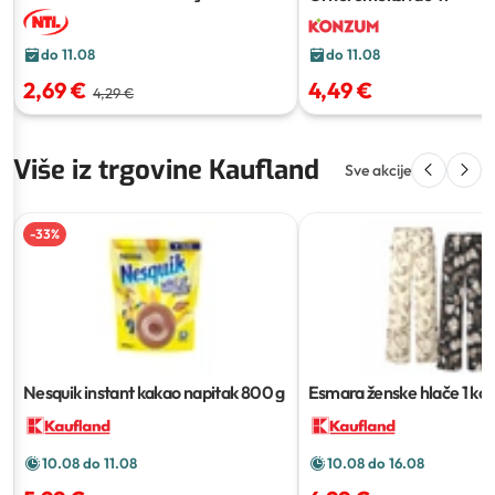
do 11.08
do 11.08
4,49 €
2,69 €
4,29 €
Više iz trgovine Kaufland
Sve akcije
-
33
%
Nesquik instant kakao napitak
800 g
Esmara ženske hlače
1 ko
10.08 do 11.08
10.08 do 16.08