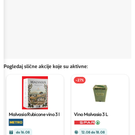
Pogledaj slične akcije koje su aktivne
:
-
27
%
Malvasia Rubicone vino
3 l
Vino Malvasia
3 L
do 16.08
12.08 do 18.08