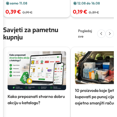
samo 11.08
12.08 do 16.08
0,39 €
0,19 €
0,99 €
0,39 €
Savjeti za pametnu
Pogledaj
kupnju
sve
10 proizvoda koje ljeti
Kako prepoznati stvarno dobru
kupovati po punoj cijeni
akciju u katalogu?
osjetno smanjiti račun)