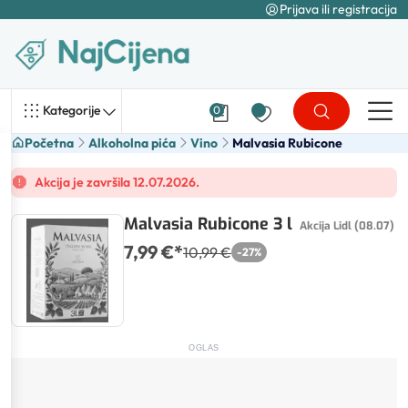
Prijava ili registracija
Kategorije
0
Početna
Alkoholna pića
Vino
Malvasia Rubicone
Akcija je završila 12.07.2026.
Malvasia Rubicone 3 l
Akcija Lidl (08.07)
7,99 €
*
10,99 €
-
27
%
OGLAS