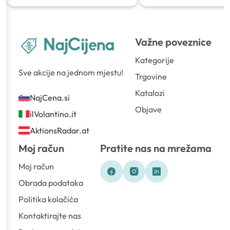
Važne poveznice
Kategorije
Sve akcije na jednom mjestu!
Trgovine
Katalozi
NajCena.si
Objave
ilVolantino.it
AktionsRadar.at
Moj račun
Pratite nas na mrežama
Moj račun
Obrada podataka
Politika kolačića
Kontaktirajte nas