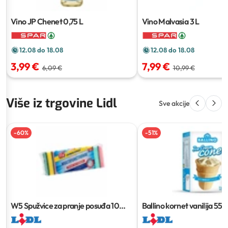
Vino JP Chenet
0,75 L
Vino Malvasia
3 L
12.08 do 18.08
12.08 do 18.08
3,99 €
7,99 €
6,09 €
10,99 €
Više iz trgovine Lidl
Sve akcije
-
60
%
-
51
%
W5 Spužvice za pranje posuđa
10
Ballino kornet vanilija
55 g
kom