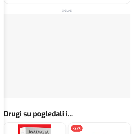
OGLAS
Drugi su pogledali i...
-
27
%