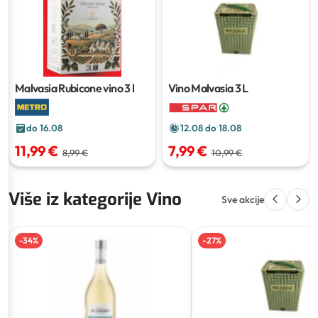
Malvasia Rubicone vino
3 l
Vino Malvasia
3 L
do 16.08
12.08 do 18.08
11,99 €
7,99 €
8,99 €
10,99 €
Više iz kategorije Vino
Sve akcije
-
34
%
-
27
%