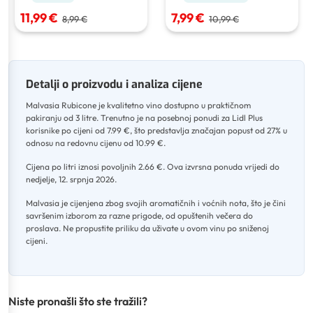
11,99 €
7,99 €
8,99 €
10,99 €
Detalji o proizvodu i analiza cijene
Malvasia Rubicone je kvalitetno vino dostupno u praktičnom
pakiranju od 3 litre
.
Trenutno je na posebnoj ponudi za Lidl Plus
korisnike po cijeni od 7.99 €, što predstavlja značajan popust od 27% u
odnosu na redovnu cijenu od 10.99 €
.
Cijena po litri iznosi povoljnih 2.66 €
.
Ova izvrsna ponuda vrijedi do
nedjelje, 12. srpnja 2026
.
Malvasia je cijenjena zbog svojih aromatičnih i voćnih nota, što je čini
savršenim izborom za razne prigode, od opuštenih večera do
proslava
.
Ne propustite priliku da uživate u ovom vinu po sniženoj
cijeni.
Niste pronašli što ste tražili?