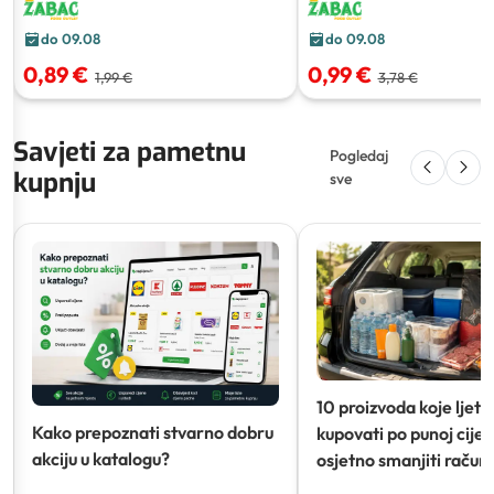
do 09.08
do 09.08
0,89 €
0,99 €
1,99 €
3,78 €
Savjeti za pametnu
Pogledaj
kupnju
sve
10 proizvoda koje ljeti
Kako prepoznati stvarno dobru
kupovati po punoj cijeni
akciju u katalogu?
osjetno smanjiti račun)