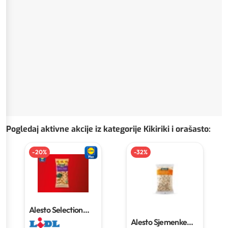
Pogledaj aktivne akcije iz kategorije Kikiriki i orašasto
:
-
20
%
-
32
%
Alesto Selection
indijski oraščići XXL
Alesto Sjemenke
500 g