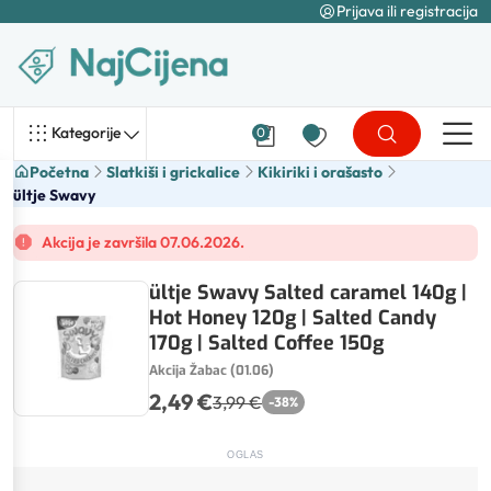
Prijava ili registracija
Kategorije
0
Početna
Slatkiši i grickalice
Kikiriki i orašasto
ültje Swavy
Akcija je završila 07.06.2026.
ültje Swavy Salted caramel 140g |
Hot Honey 120g | Salted Candy
170g | Salted Coffee 150g
Akcija Žabac (01.06)
2,49 €
3,99 €
-
38
%
OGLAS