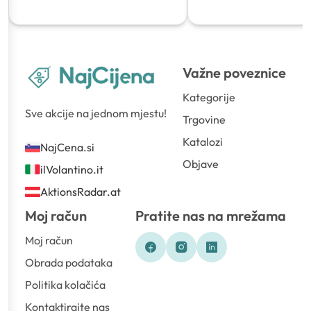
Važne poveznice
Kategorije
Sve akcije na jednom mjestu!
Trgovine
Katalozi
NajCena.si
Objave
ilVolantino.it
AktionsRadar.at
Moj račun
Pratite nas na mrežama
Moj račun
Obrada podataka
Politika kolačića
Kontaktirajte nas