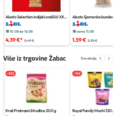
Alesto Selection indijski oraščići XXL
Alesto Sjemenke bundeve
500 g
10.08 do 16.08
samo 11.08
4,39 €
*
1,59 €
5,49 €
2,35 €
Više iz trgovine Žabac
Sve akcije
-
55
%
-
74
%
Kraš Prekrasni štrudlice
200 g
Royal Family Mochi
120 g