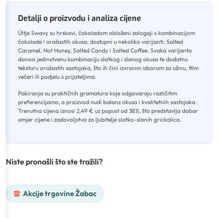
Detalji o proizvodu i analiza cijene
Ültje Swavy su hrskavi, čokoladom obloženi zalogaji s kombinacijom
čokolade i orašastih okusa, dostupni u nekoliko varijanti: Salted
Caramel, Hot Honey, Salted Candy i Salted Coffee
.
Svaka varijanta
donosi jedinstvenu kombinaciju slatkog i slanog okusa te dodatnu
teksturu orašastih sastojaka, što ih čini izvrsnim izborom za užinu, film
večeri ili podjelu s prijateljima
.
Pakiranja su praktičnih gramatura koje odgovaraju različitim
preferencijama, a proizvod nudi balans okusa i kvalitetnih sastojaka
.
Trenutna cijena iznosi 2,49 € uz popust od 38%, što predstavlja dobar
omjer cijene i zadovoljstva za ljubitelje slatko-slanih grickalica.
Niste pronašli što ste tražili?
Akcije trgovine Žabac