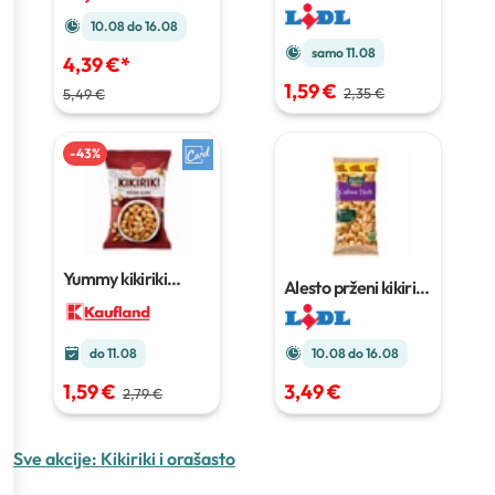
bundeve
250 g
10.08 do 16.08
samo 11.08
4,39 €
*
1,59 €
2,35 €
5,49 €
-
43
%
Yummy kikiriki
Alesto prženi kikiriki
pečeni slani
500 g
XXL
1 kg
10.08 do 16.08
do 11.08
3,49 €
1,59 €
2,79 €
Sve akcije:
Kikiriki i orašasto