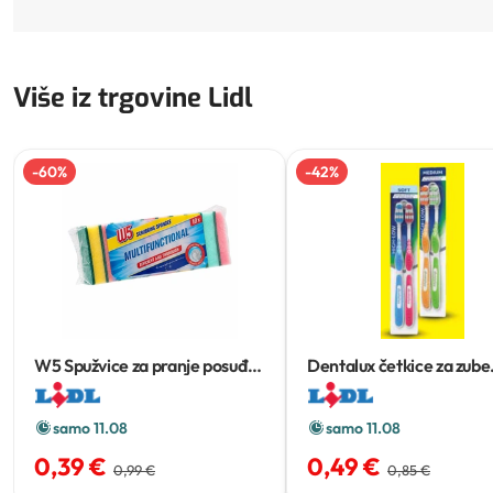
Više iz trgovine Lidl
-
60
%
-
42
%
W5 Spužvice za pranje posuđa
Dentalux četkice za zube
10 kom
classic
2 kom
samo 11.08
samo 11.08
0,39 €
0,49 €
0,99 €
0,85 €