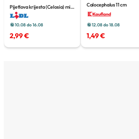
Calocephalus
11 cm
Pijetlova krijesta (Celosia) mix
1 kom
10.08 do 16.08
12.08 do 18.08
2,99 €
1,49 €