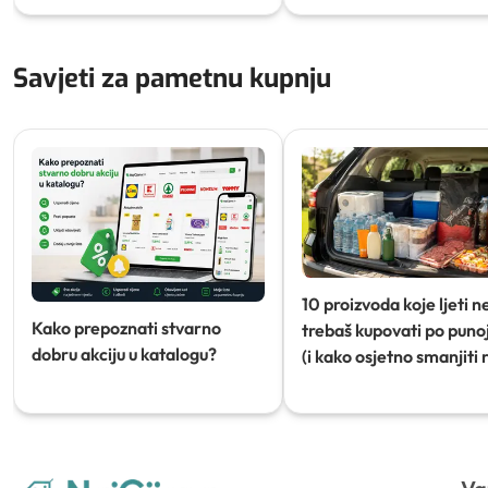
Savjeti za pametnu kupnju
10 proizvoda koje ljeti n
Kako prepoznati stvarno
trebaš kupovati po punoj
dobru akciju u katalogu?
(i kako osjetno smanjiti 