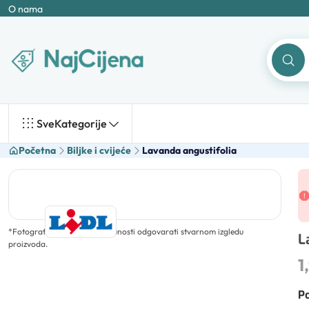
O nama
Sve
Kategorije
Početna
Biljke i cvijeće
Lavanda angustifolia
*
Fotografija ne mora u potpunosti odgovarati stvarnom izgledu
L
proizvoda.
1
Po