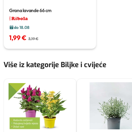
Grana lavande
66 cm
do 18.08
1,99 €
3,19 €
Više iz kategorije Biljke i cvijeće