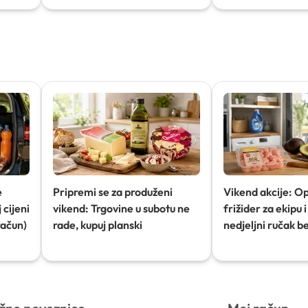
e
Pripremi se za produženi
Vikend akcije: O
 cijeni
vikend: Trgovine u subotu ne
frižider za ekipu i 
račun)
rade, kupuj planski
nedjeljni ručak b