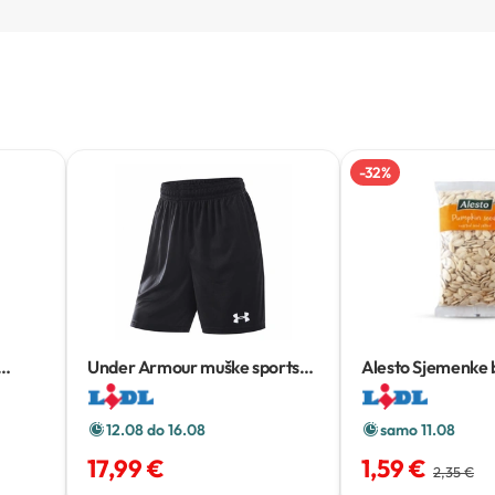
-
32
%
Under Armour muške sportske
Alesto Sjemenke
kratke hlače
g
12.08 do 16.08
samo 11.08
17,99 €
1,59 €
2,35 €