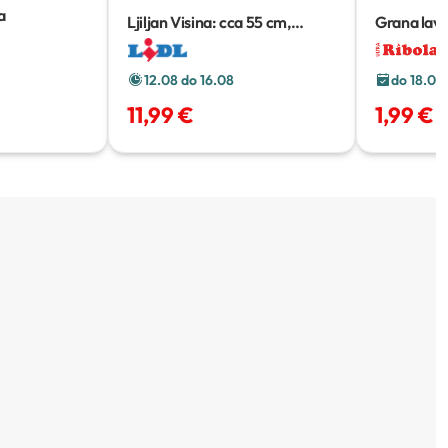
a
Ljiljan
Visina: cca 55 cm,
Grana lav
Promjer: cca 19 cm
12.08 do 16.08
do 18.08
11,99 €
1,99 €
3