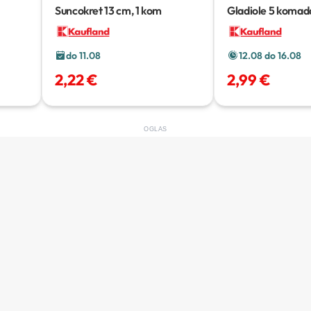
Suncokret
13 cm, 1 kom
Gladiole
5 komad
do 11.08
12.08 do 16.08
2,22 €
2,99 €
OGLAS