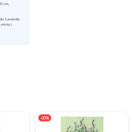
30 cm,
adu
.
Lavanda
mirisu i
-
37
%