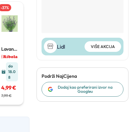
-
37
%
Lidl
VIŠE AKCIJA
Lavand
a u
posudi
23 cm
do
18.0
Podrži NajCijena
8
4,99 €
Dodaj kao preferirani izvor na
Googleu
7,99 €