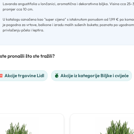
Lavanda angustifolia u lončanici, aromatična i dekorativna biljka
.
Visina cca 25–
promjer cca 10 cm
.
U katalogu označena kao "super cijena" s istaknutom ponudom od 1,99 € po kom
je pogodna za vrtove, balkone i izradu malih sušenih buketa; poznata po ugodnom 
privlačenju pčela i leptira.
ste pronašli što ste tražili?
Akcije trgovine Lidl
Akcije iz kategorije Biljke i cvijeće