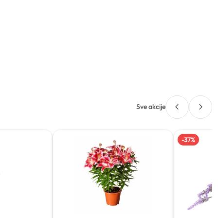
Sve akcije
-
37
%