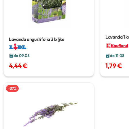
Lavanda
1 
Lavanda angustifolia
3 biljke
do 09.08
do 11.08
4,44 €
1,79 €
-
37
%