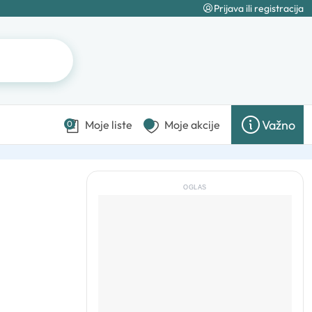
Prijava ili registracija
Važno
Moje liste
Moje akcije
0
OGLAS