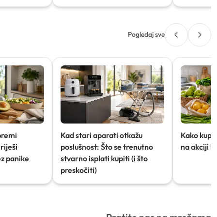
Pogledaj sve
premi
Kad stari aparati otkažu
Kako kupov
riješi
poslušnost: Što se trenutno
na akciji 
ez panike
stvarno isplati kupiti (i što
preskočiti)