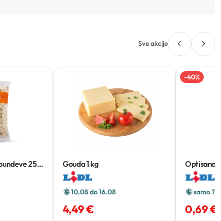
Sve akcije
-
40
%
 bundeve
250
Gouda
1 kg
Optisana 
komada
10.08 do 16.08
samo 11.
4,49 €
0,69 €