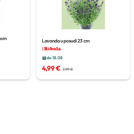
 kom
Lavanda u posudi
23 cm
do 18.08
4,99 €
7,99 €