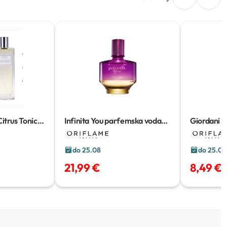
itrus Tonic
Infinita You parfemska voda
Giordani G
ml
50 ml
Supreme mir
kosu
100 m
do 25.08
do 25.08
21,99 €
8,49 €