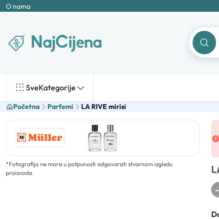
O nama
Sve
Kategorije
Početna
Parfemi
LA RIVE mirisi
*
Fotografija ne mora u potpunosti odgovarati stvarnom izgledu
L
proizvoda.
-
Do