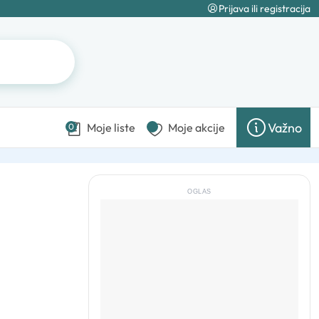
Prijava ili registracija
Važno
Moje liste
Moje akcije
0
OGLAS