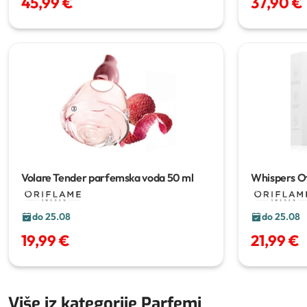
45,99 €
37,90 €
Volare Tender parfemska voda
50 ml
Whispers O
do 25.08
do 25.08
19,99 €
21,99 €
Više iz kategorije Parfemi