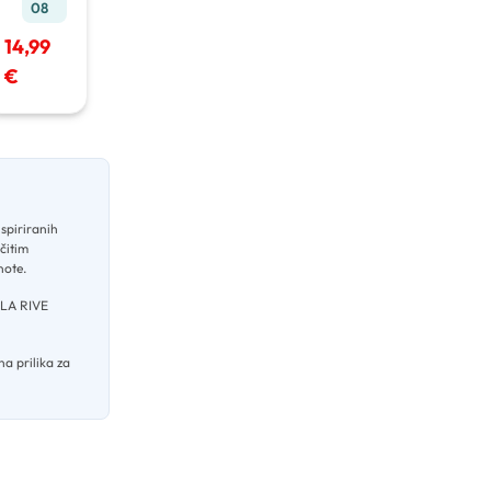
08
a voda
75 ml
14,99
€
nspiriranih
ičitim
 note
.
LA RIVE
na prilika za