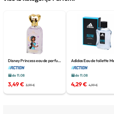
Disney Princess eau de parfum
Adidas Eau de toilette M
50 ml
100 ml
do 11.08
do 11.08
3,49 €
4,29 €
3,99 €
4,99 €