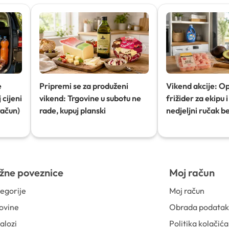
e
Pripremi se za produženi
Vikend akcije: O
 cijeni
vikend: Trgovine u subotu ne
frižider za ekipu i 
račun)
rade, kupuj planski
nedjeljni ručak b
žne poveznice
Moj račun
egorije
Moj račun
ovine
Obrada podata
alozi
Politika kolačića