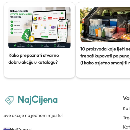
10 proizvoda koje ljeti n
Kako prepoznati stvarno
trebaš kupovati po punoj
dobru akciju u katalogu?
(i kako osjetno smanjiti 
Va
Kat
Sve akcije na jednom mjestu!
Trg
Kat
NajCena.si