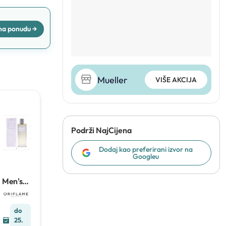
 na ponudu →
 na ponudu →
Mueller
VIŠE AKCIJA
 na ponudu →
Podrži NajCijena
Dodaj kao preferirani izvor na
Googleu
Men's
Collecti
on
Citrus
do
Tonic
25.
toaletn