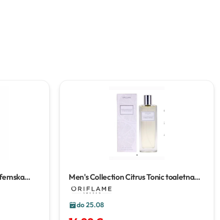
rfemska
Men's Collection Citrus Tonic toaletna
voda
75 ml
do 25.08