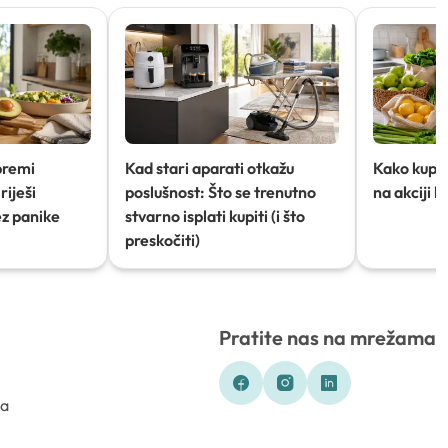
premi
Kad stari aparati otkažu
Kako kupov
riješi
poslušnost: Što se trenutno
na akciji 
ez panike
stvarno isplati kupiti (i što
preskočiti)
Pratite nas na mrežama
ka