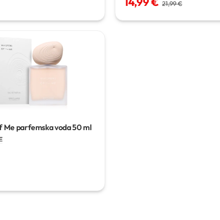
14,99 €
21,99 €
f Me parfemska voda
50 ml