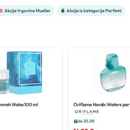
Akcije trgovine Mueller
Akcije iz kategorije Parfemi
amrah Waha
100 ml
Oriflame Nordic Waters pa
voda za nju
50 ml
do 25.08