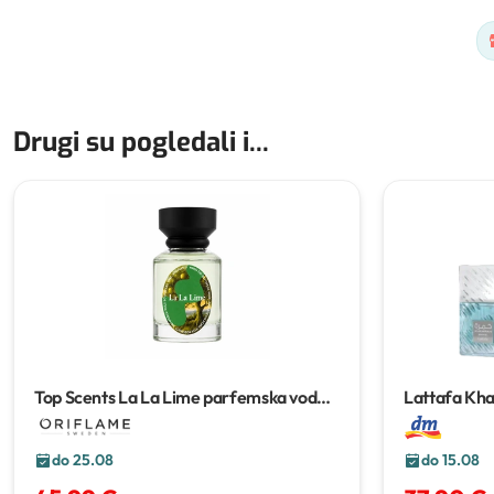
Drugi su pogledali i...
Top Scents La La Lime parfemska voda
Lattafa Kh
50 ml
do 25.08
do 15.08