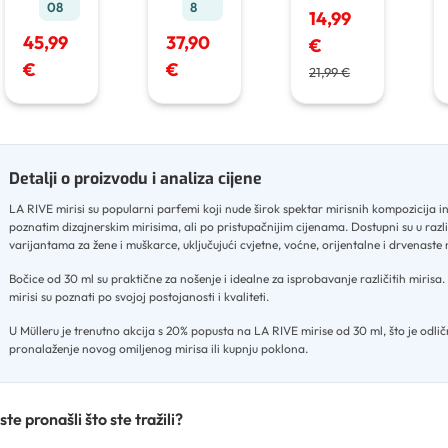
nju
50
8
08
voda
50
14,99
ml
ml
37,90
45,99
€
€
€
21,99 €
Detalji o proizvodu i analiza cijene
LA RIVE mirisi su popularni parfemi koji nude širok spektar mirisnih kompozicija i
poznatim dizajnerskim mirisima, ali po pristupačnijim cijenama
.
Dostupni su u razl
varijantama za žene i muškarce, uključujući cvjetne, voćne, orijentalne i drvenaste
Bočice od 30 ml su praktične za nošenje i idealne za isprobavanje različitih mirisa
.
mirisi su poznati po svojoj postojanosti i kvaliteti
.
U Mülleru je trenutno akcija s 20% popusta na LA RIVE mirise od 30 ml, što je odlič
pronalaženje novog omiljenog mirisa ili kupnju poklona.
ste pronašli što ste tražili?